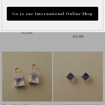
International
円 ～
円
Online
Go to our International Online Shop
Shop
カラー
【 Palette】SV アメジストチャーム
【 Palette】K10 パウダー・ムーンライト
Item
アメジストチャーム
¥22,000
¥34,980
ALL
Necklace
リセット
Pierced
Earrings
Earrings
Charm