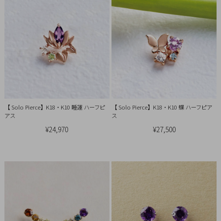
イ
ペ
ー
ジ
お
気
に
【 Solo Pierce】K18・K10 睡蓮 ハーフピ
【 Solo Pierce】K18・K10 蝶 ハーフピア
入
アス
ス
り
¥24,970
¥27,500
ア
イ
テ
ム
最
近