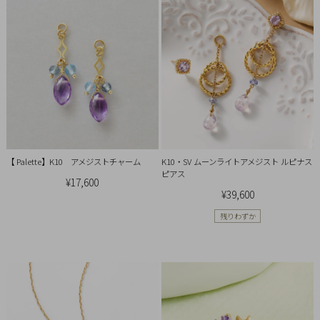
引
法
に
基
づ
く
表
示
【 Palette】K10 アメジストチャーム
K10・SV ムーンライトアメジスト ルピナス
ピアス
¥17,600
¥39,600
残りわずか