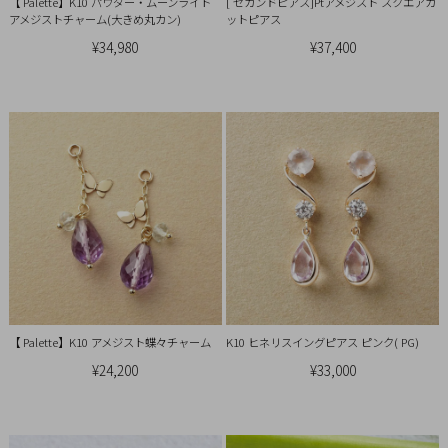
Ring
【 Palette】K10 パウダー・ムーンライト
[ セカンドピアス]Ptアメジスト スクエアカ
アメジストチャーム(大きめ丸カン)
ットピアス
¥34,980
¥37,400
Bracelet
Disney
Season
Other
Pick
up
【 Palette】K10 アメジスト蝶々チャーム
K10 ヒネリスイングピアス ピンク( PG)
¥24,200
¥33,000
マ