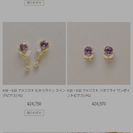
残りわずか
概
要
プ
ラ
イ
バ
シ
ー
ポ
リ
シ
K18・K10 アメジスト ヒネリライン スイン
K18・K10 アメジスト バタフライ ワンポイ
ー
グピアス( YG)
ントピアス( PG)
特
¥24,750
¥24,970
定
残りわずか
商
取