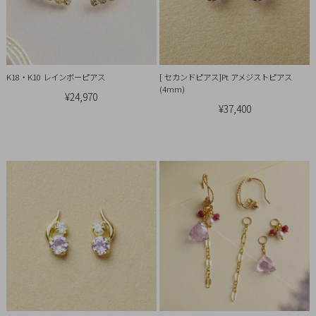
チ
ェ
ッ
ク
K18・K10 レインボーピアス
[ セカンドピアス]Pt アメジストピアス
し
(4mm)
た
¥24,970
¥37,400
商
品
ご
利
用
ガ
イ
ド