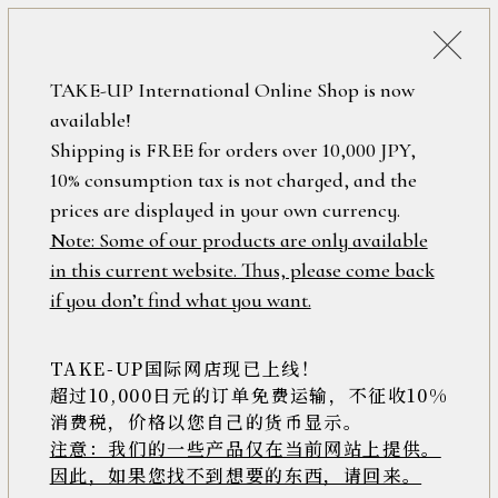
詳細検索
ONLINE SHOP
TAKE-UP International Online Shop is now
available!
ロ
フリーワード
Shipping is FREE for orders over 10,000 JPY,
グ
アメジスト
10% consumption tax is not charged, and the
イ
ン
prices are displayed in your own currency.
在庫なし含む
/
Note: Some of our products are only available
新
in this current website. Thus, please come back
安い順
高い順
新着順
規
アイテム
if you don’t find what you want.
会
44件中1件～20件を表示
員
登
TAKE-UP国际网店现已上线！
素材
録
超过10,000日元的订单免费运输，不征收10%
消费税，价格以您自己的货币显示。
注意：我们的一些产品仅在当前网站上提供。
>>
因此，如果您找不到想要的东西，请回来。
価格