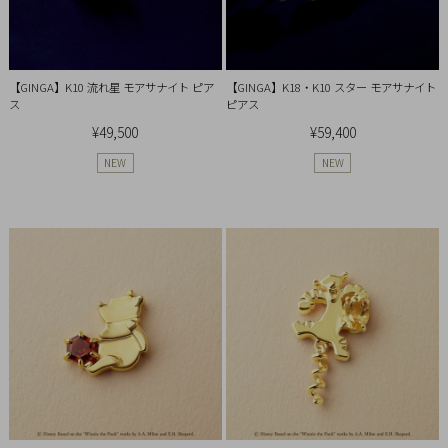
Q&A
SHOP
【GINGA】K10 流れ星 モアサナイト ピア
【GINGA】K18・K10 スター モアサナイト
LIST
ス
ピアス
¥49,500
¥59,400
NEW
NEW
会
社