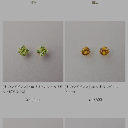
引
NEW
NEW
法
に
基
づ
く
表
示
[ セカンドピアス] K18リリィカットペリド
[ セカンドピアス]K18 シトリンピアス
ットピアス( YG)
(4mm)
¥59,400
¥49,500