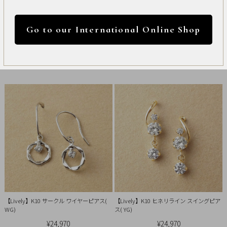
International
パール
シーズン
ディズニー
Online
価格
Go to our International Online Shop
Shop
円 ～
円
安い順
高い順
新着順
Item
1147件中1件～20件を表示
カラー
ALL
Necklace
Pierced
Earrings
リセット
Earrings
【Lively】K10 サークル ワイヤーピアス(
【Lively】K10 ヒネリライン スイングピア
Charm
WG)
ス( YG)
¥24,970
¥24,970