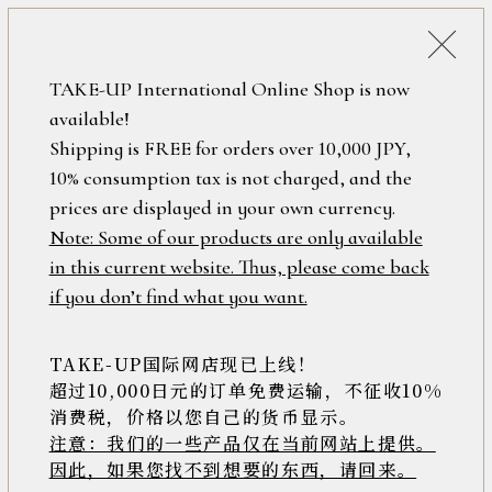
詳細検索
ONLINE SHOP
TAKE-UP International Online Shop is now
available!
ロ
フリーワード
Shipping is FREE for orders over 10,000 JPY,
グ
ピアス
10% consumption tax is not charged, and the
イ
ン
prices are displayed in your own currency.
在庫なし含む
/
Note: Some of our products are only available
ーシルエットで絞り込むー
新
in this current website. Thus, please come back
規
セカンドピアス
スタッド
スイング
アイテム
if you don’t find what you want.
会
員
フープ
チェリーズ
ソロピアス
登
TAKE-UP国际网店现已上线！
ピアスの形
録
超过10,000日元的订单免费运输，不征收10%
ー種類で絞り込むー
消费税，价格以您自己的货币显示。
注意：我们的一些产品仅在当前网站上提供。
ダイヤモンド
カラーストーン
メタル
>>
素材
因此，如果您找不到想要的东西，请回来。