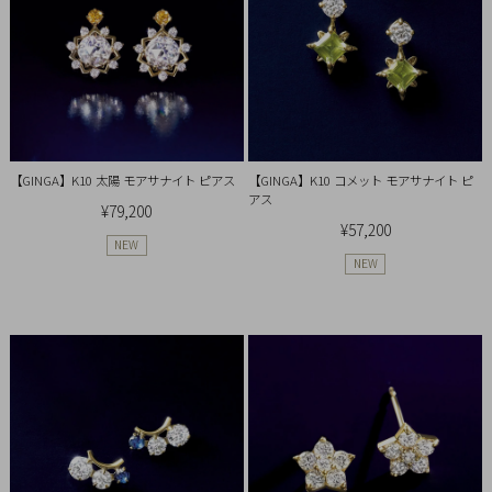
チ
ェ
ッ
ク
し
た
商
【GINGA】K10 太陽 モアサナイト ピアス
【GINGA】K10 コメット モアサナイト ピ
アス
品
¥79,200
¥57,200
NEW
NEW
ご
利
用
ガ
イ
ド