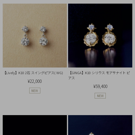
イ
ペ
ー
ジ
お
気
に
入
【Lively】K10 2石 スイングピアス( WG)
【GINGA】K10 シリウス モアサナイト ピ
り
アス
ア
¥22,000
¥59,400
イ
NEW
テ
NEW
ム
最
近