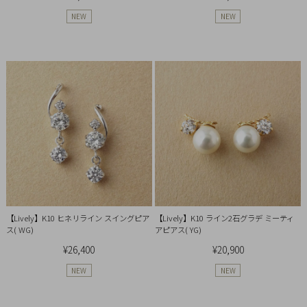
Ring
NEW
NEW
Bracelet
Disney
Season
Other
Pick
up
【Lively】K10 ヒネリライン スイングピア
【Lively】K10 ライン2石グラデ ミーティ
ス( WG)
アピアス( YG)
¥26,400
¥20,900
NEW
NEW
マ