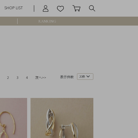
SHOP LIST
RANKING
庫なし含む
表示件数
2
3
4
次へ>>
円 ～
円