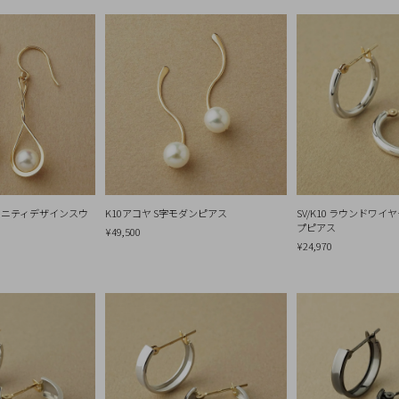
フィニティデザインスウ
K10アコヤ S字モダンピアス
SV/K10 ラウンドワイ
プピアス
¥49,500
¥24,970