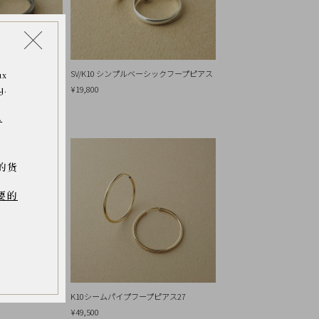
ン ベーシックフープ
SV/K10 シンプルベーシックフープピアス
ax
y.
¥19,800
.
的货
要的
 スタッズピアス(
K10シームパイプフープピアス27
¥49,500