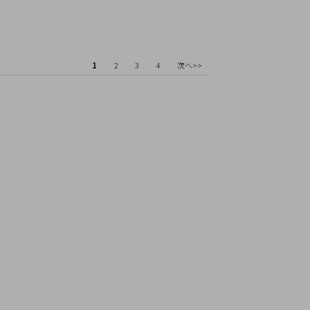
1
2
3
4
次へ>>