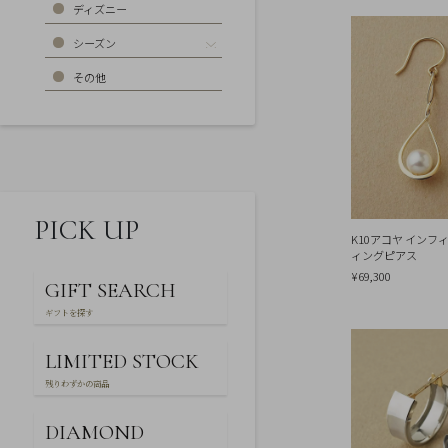
お
ディズニー
気
に
シーズン
入
り
その他
ア
イ
テ
ム
最
近
チ
ェ
ッ
PICK UP
ク
K10アコヤ イン
し
ィングピアス
た
商
¥69,300
GIFT SEARCH
品
ギフトを探す
ご
LIMITED STOCK
利
用
残りわずかの商品
ガ
イ
ド
DIAMOND