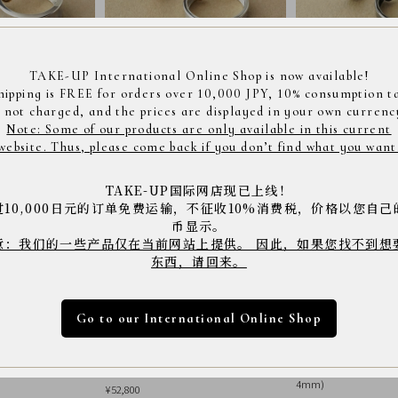
TAKE-UP International Online Shop is now available!
フラット ベーシックフープ
SV/K10 フラットライン ベーシックフープ
SV/K10 フラットライ
hipping is FREE for orders over 10,000 JPY, 10% consumption t
ピアス
ピアス( R)
s not charged, and the prices are displayed in your own currenc
¥23,100
¥27,500
Note: Some of our products are only available in this current
website. Thus, please come back if you don’t find what you want
TAKE-UP国际网店现已上线！
过10,000日元的订单免费运输，不征收10%消费税，价格以您自己
币显示。
意：我们的一些产品仅在当前网站上提供。 因此，如果您找不到想
东西，请回来。
Go to our International Online Shop
ピアス( YG)
K10 ベーシックワイドフープピアス( YG)
[ セカンドピアス]K18
4mm)
¥52,800