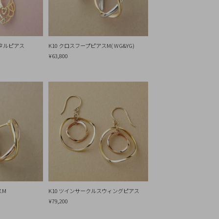
リセット
メタルピアス
K10 クロスフープピアスM( WG&YG)
¥63,800
スM
K10 ツインサークルスウィングピアス
¥79,200