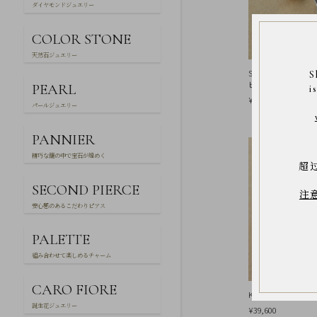
Q&A
ダイヤモンドジュエリー
SHOP
COLOR STONE
LIST
天然石ジュエリー
SV/K10 ワイド
S
ピアス
PEARL
i
¥24,970
パールジュエリー
PANNIER
精巧な籠の中で宝石が煌めく
超
会
SECOND PIERCE
社
注
概
安心感のあるこだわりピアス
要
プ
ラ
PALETTE
イ
バ
組み合わせて楽しめるチャーム
シ
ー
CARO FIORE
ポ
K10ベーシックフープ
リ
誕生花ジュエリー
¥39,600
シ