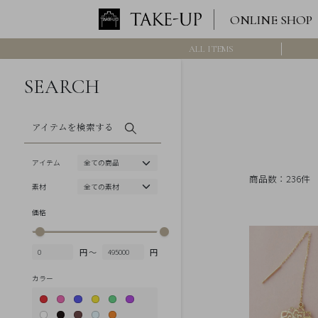
ONLINE SHOP
ALL ITEMS
ロ
グ
イ
SEARCH
ン
/
新
規
会
アイテムを検索する
員
登
録
アイテム
>>
商品数：236件
素材
International
Online
価格
Shop
Item
円 ～
円
ALL
カラー
Necklace
Pierced