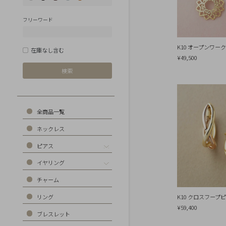
Earrings
Earrings
フリーワード
Charm
Ring
K10 オープンワー
在庫なし含む
¥49,500
Bracelet
Disney
Season
Other
全商品一覧
Pick
ネックレス
up
ピアス
イヤリング
マ
チャーム
イ
ペ
K10 クロスフープピア
リング
ー
ジ
¥59,400
ブレスレット