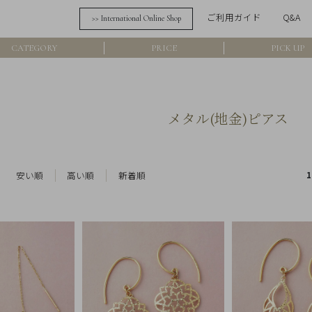
ご利用ガイド
Q&A
>> International Online Shop
詳細検索
CATEGORY
PRICE
PICK UP
フリーワード
在
メタル(地金)ピアス
アイテム
素材
安い順
高い順
新着順
1
価格
カラー