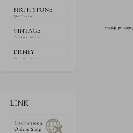
ー
特
BIRTH STONE
定
商
誕生石ジュエリー
取
引
236件中1件～20
VINTAGE
法
に
ヴィンテージコレクション
基
づ
く
DISNEY
表
ディズニーコレクション
示
LINK