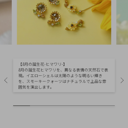
概
要
プ
ラ
イ
バ
シ
ー
【8月の誕生花-ヒマワリ-】
ポ
8月の誕生花ヒマワリを、異なる表情の天然石で表
リ
現。イエローシェルは太陽のような明るい輝き
を、スモーキークォーツはナチュラルで上品な雰
シ
囲気を演出します。
ー
特
定
商
取