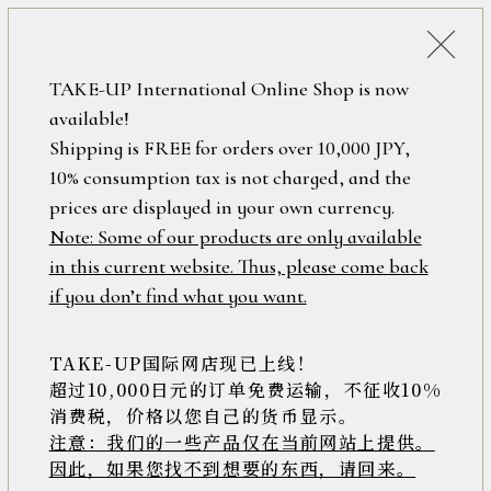
詳細検索
ONLINE SHOP
TAKE-UP International Online Shop is now
available!
ロ
フリーワード
Shipping is FREE for orders over 10,000 JPY,
グ
10% consumption tax is not charged, and the
イ
ン
prices are displayed in your own currency.
在庫なし含む
/
Note: Some of our products are only available
新
in this current website. Thus, please come back
規
アイテム
if you don’t find what you want.
会
員
登
TAKE-UP国际网店现已上线！
素材
録
超过10,000日元的订单免费运输，不征收10%
消费税，价格以您自己的货币显示。
注意：我们的一些产品仅在当前网站上提供。
>>
因此，如果您找不到想要的东西，请回来。
価格