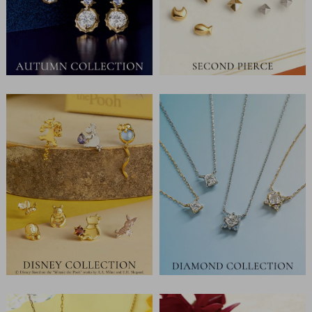
Ring
Bracelet
Disney
Season
Other
Pick
up
マ