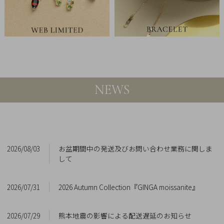
チ
ェ
ッ
ク
し
た
商
NEWS
品
ご
2026/08/03
お盆期間中の発送及びお問い合わせ業務に関しま
利
して
用
ガ
2026/07/31
2026 Autumn Collection『GINGA moissanite』
イ
ド
2026/07/29
熊本地震の影響による配送遅延のお知らせ