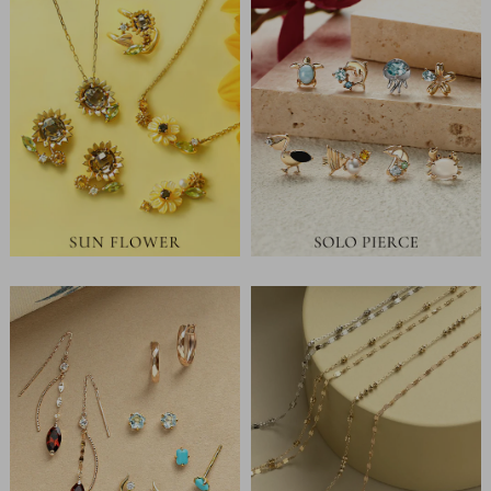
イ
ペ
ー
ジ
お
気
に
入
り
ア
イ
テ
ム
最
近