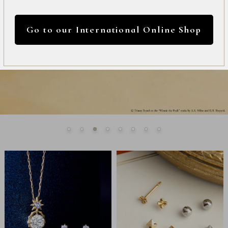
International
円 ～
円
Online
Go to our International Online Shop
Shop
カラー
Item
ALL
Necklace
リセット
Pierced
Earrings
Earrings
Charm