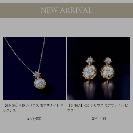
引
NEW ARRIVAL
法
に
基
づ
く
表
示
【GINGA】K10 シリウス モアサナイト ネ
【GINGA】K10 シリウス モアサナイト ピ
ックレス
アス
¥59,400
¥59,400