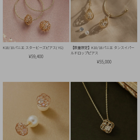
イ
ペ
ー
ジ
お
K18/10パニエ スタービーズピアス( YG)
【数量限定】K10/18パニエ タンスイパー
ルドロップピアス
気
¥59,400
に
¥55,000
入
り
ア
イ
テ
ム
最
近