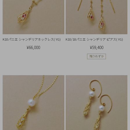
引
法
に
基
づ
K10パニエ シャンデリアネックレス( YG)
K10/18パニエ シャンデリア ピアス( YG)
く
¥66,000
¥59,400
表
示
残りわずか