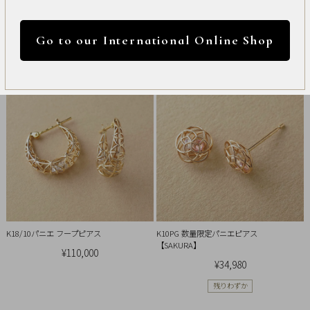
International
円 ～
円
Online
安い順
高い順
新着順
Go to our International Online Shop
Shop
31件中1件～20件を表示
カラー
Item
ALL
Necklace
リセット
Pierced
Earrings
K18/10パニエ フープピアス
K10PG 数量限定パニエピアス
Earrings
【SAKURA】
¥110,000
¥34,980
Charm
残りわずか