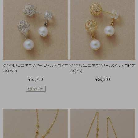
概
要
プ
ラ
イ
バ
シ
ー
K10/14パニエ アコヤパール&ハナカゴピア
K10/18パニエ アコヤパール&ハナカゴピア
スS( WG)
スS( YG)
ポ
¥62,700
¥69,300
リ
シ
残りわずか
ー
特
定
商
取