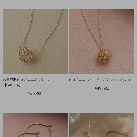
Ring
Bracelet
Disney
Season
Other
Pick
数量限定 K10 パニエネックレス
K10パニエ スタービーズネックレス( YG)
【SAKURA】
up
¥49,500
¥36,300
マ