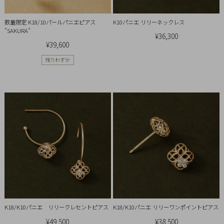
チ
ェ
数量限定 K18/10パールパニエピアス
K10パニエ リリーネックレス
"SAKURA"
ッ
¥36,300
ク
¥39,600
し
残りわずか
た
商
品
ご
利
用
ガ
イ
ド
K18/K10パニエ リリークレセントピアス
K18/K10パニエ リリーワンポイントピアス
¥49,500
¥38,500