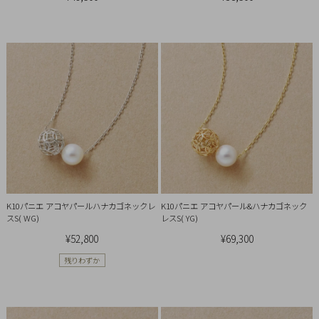
Q&A
SHOP
LIST
K10パニエ アコヤパールハナカゴネックレ
K10パニエ アコヤパール&ハナカゴネック
スS( WG)
レスS( YG)
¥52,800
¥69,300
残りわずか
会
社