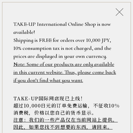
税込38,500円以上のお買い上げで
「ミニジュエリーポーチ」プレゼント！
詳細検索
TAKE-UP International Online Shop is now
ONLINE SHOP
available!
ロ
フリーワード
Shipping is FREE for orders over 10,000 JPY,
グ
10% consumption tax is not charged, and the
イ
ン
prices are displayed in your own currency.
在庫なし含む
パニエコレクション
/
Note: Some of our products are only available
新
in this current website. Thus, please come back
規
アイテム
if you don’t find what you want.
繊細な地金のラインで編んだカゴの中に、
会
ストーンを閉じ込めた『パニエ』
員
揺れるたびに煌めき、
登
TAKE-UP国际网店现已上线！
素材
様々な表情を見せる優美なデザイン
録
超过10,000日元的订单免费运输，不征收10%
テイクアップだけのオリジナル
消费税，价格以您自己的货币显示。
ジュエリーコレクションです
注意：我们的一些产品仅在当前网站上提供。
>>
因此，如果您找不到想要的东西，请回来。
価格