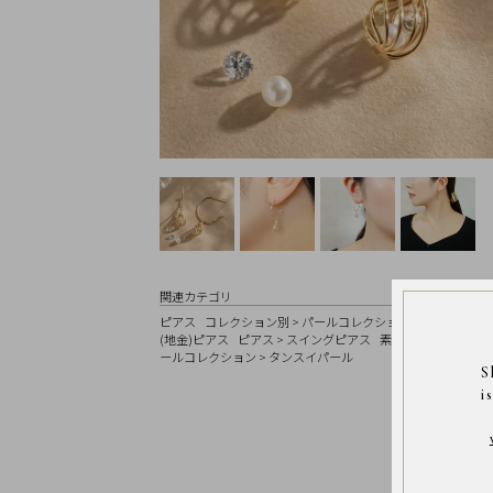
Earrings
Earrings
Charm
Ring
Bracelet
Disney
Season
Other
Pick
up
関連カテゴリ
ピアス
コレクション別
>
パールコレクション
パニエコレク
(地金)ピアス
ピアス
>
スイングピアス
素材
>
イエローゴー
ールコレクション
>
タンスイパール
S
マ
i
イ
ペ
ー
ジ