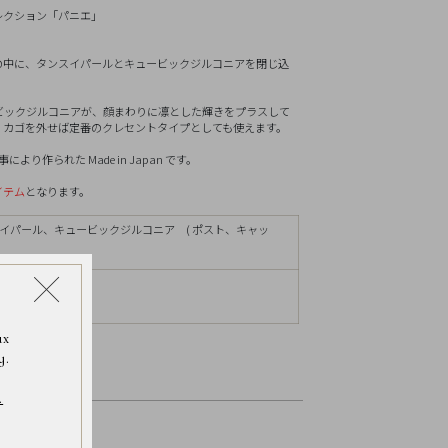
リセット
レクション「パニエ」
。
の中に、タンスイパールとキュービックジルコニアを閉じ込
ビックジルコニアが、顔まわりに凛とした輝きをプラスして
、カゴを外せば定番のクレセントタイプとしても使えます。
作られた Made in Japan です。
イテム
となります。
スイパール、キュービックジルコニア ( ポスト、キャッ
ax
y.
.
お伝えください。