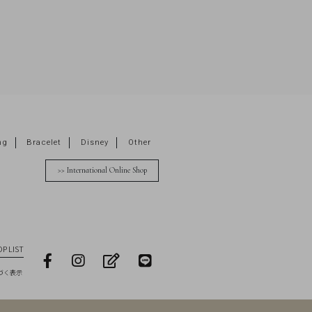
ng
Bracelet
Disney
Other
>> International Online Shop
P LIST
facebook
Instagram
blog
LINE
づく表示