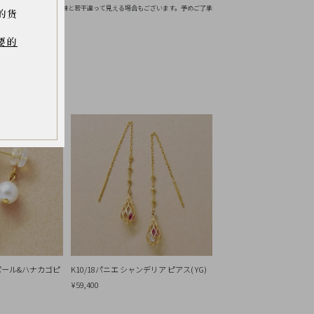
境などにより実物の色味と若干違って見える場合もございます。予めご了承
的货
要的
ヤパール&ハナカゴピ
K10/18パニエ シャンデリア ピアス( YG)
¥59,400