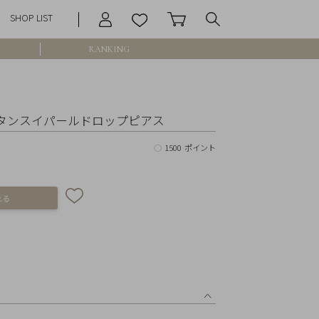
SHOP LIST
RANKING
庫なし含む
エ タンスイパールドロップピアス
○
1500 ポイント
円 ～
円