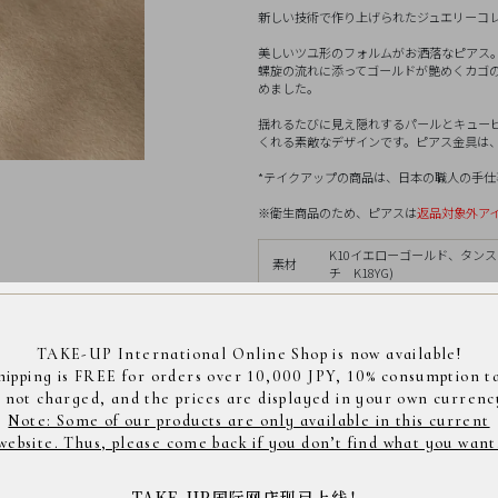
新しい技術で作り上げられたジュエリーコ
美しいツユ形のフォルムがお洒落なピアス
螺旋の流れに添ってゴールドが艶めくカゴ
めました。
揺れるたびに見え隠れするパールとキュー
くれる素敵なデザインです。ピアス金具は
*テイクアップの商品は、日本の職人の手仕事により
※衛生商品のため、ピアスは
返品対象外ア
K10イエローゴールド、タン
素材
チ K18YG)
サイ
全長縦約30mm、横約6.3mm
ション
ピアス
>
メタル
ズ
ルド
コレクション別
>
パ
TAKE-UP International Online Shop is now available!
hipping is FREE for orders over 10,000 JPY, 10% consumption t
s not charged, and the prices are displayed in your own currenc
Note: Some of our products are only available in this current
website. Thus, please come back if you don’t find what you want
商品コード： 3123901
TAKE-UP国际网店现已上线！
※店舗へご来店の際は上記の商品コードをスタッフに