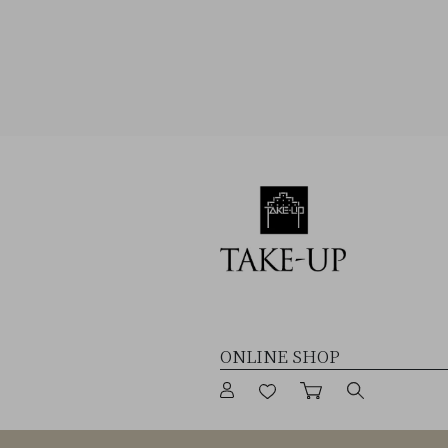
Q&A
SHOP
LIST
会
社
概
要
プ
ラ
イ
ONLINE SHOP
バ
シ
ー
ログイン
お気に入り
カート
商品検索
ポ
リ
シ