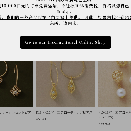
※商品は撮影状況や、お客様のパソコン・モニター環
过10,000日元的订单免费运输，不征收10%消费税，价格以您自己
下さい。
币显示。
意：我们的一些产品仅在当前网站上提供。 因此，如果您找不到想
东西，请回来。
Go to our International Online Shop
エ リリークレセントピア
K18・K10パニエ フローティングピアス
K10/18パニエ アコ
アスS( YG)
¥59,400
¥69,300