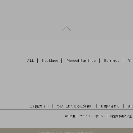
ページトップへ戻る
ALL
Necklace
Pierced Earrings
Earrings
Ri
ご利用ガイド
Q&A（よくあるご質問）
お問い合わせ
SHO
会社概要
プライバシーポリシー
特定商取引法に基
Copyright©2026 TAKE-UP.inc All rights reserved.