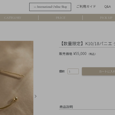
ご利用ガイド
Q&A
>> International Online Shop
詳細検索
CATEGORY
PRICE
PICK UP
フリーワード
在
【数量限定】K10/18パニ
アイテム
¥55,000
販売価格
（税込）
素材
個数
価格
カラー
商品説明