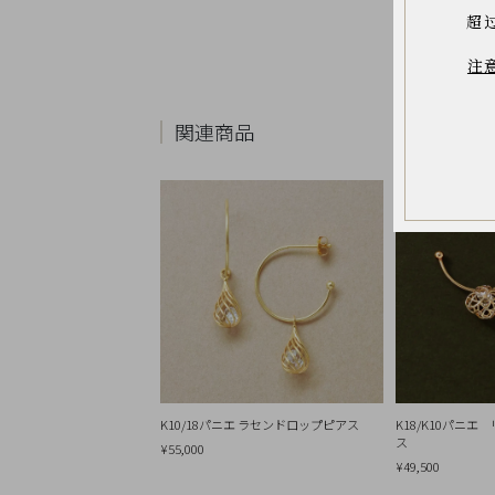
お
超
気
に
入
注
り
ア
イ
テ
関連商品
ム
最
近
チ
ェ
ッ
ク
し
た
商
品
ご
利
用
K10/18パニエ ラセンドロップピアス
K18/K10パニ
ガ
ス
¥55,000
イ
¥49,500
ド