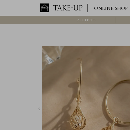
ONLINE SHOP
ALL ITEMS
ロ
グ
イ
ン
/
新
規
会
員
登
録
>>
International
Online
Shop
Item
ALL
Necklace
Pierced