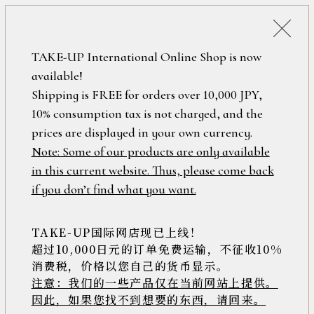
詳細検索
ONLINE SHOP
TAKE-UP International Online Shop is now
available!
ロ
フリーワード
Shipping is FREE for orders over 10,000 JPY,
グ
パニエコレクション
10% consumption tax is not charged, and the
イ
ン
prices are displayed in your own currency.
在庫なし含む
/
Note: Some of our products are only available
繊細な地金のラインで編んだカゴの中に、
新
in this current website. Thus, please come back
ストーンを閉じ込めた『パニエ』
規
アイテム
if you don’t find what you want.
揺れるたびに煌めき、
会
様々な表情を見せる優美なデザイン
員
テイクアップだけのオリジナル
登
TAKE-UP国际网店现已上线！
素材
ジュエリーコレクションです
録
超过10,000日元的订单免费运输，不征收10%
消费税，价格以您自己的货币显示。
注意：我们的一些产品仅在当前网站上提供。
>>
因此，如果您找不到想要的东西，请回来。
価格
安い順
高い順
新着順