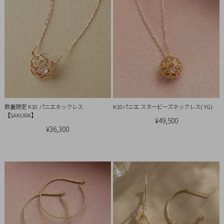
Ring
Bracelet
Disney
Season
Other
数量限定 K10 パニエネックレス
K10パニエ スタービーズネックレス( YG)
【SAKURA】
¥49,500
¥36,300
Pick
up
マ