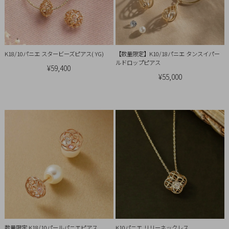
イ
ペ
ー
ジ
K18/10パニエ スタービーズピアス( YG)
【数量限定】K10/18パニエ タンスイパー
ルドロップピアス
¥59,400
お
¥55,000
気
に
入
り
ア
イ
テ
ム
最
近
数量限定 K18/10パールパニエピアス
K10パニエ リリーネックレス