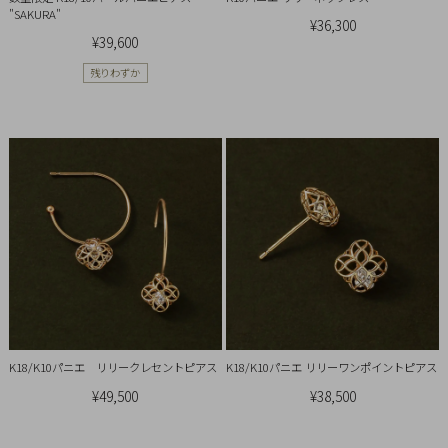
チ
"SAKURA"
¥36,300
ェ
¥39,600
ッ
残りわずか
ク
し
た
商
品
ご
利
用
ガ
K18/K10パニエ リリークレセントピアス
K18/K10パニエ リリーワンポイントピアス
イ
¥49,500
¥38,500
ド