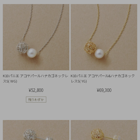
Q&A
SHOP
LIST
K10パニエ アコヤパールハナカゴネックレ
K10パニエ アコヤパール&ハナカゴネック
スS( WG)
レスS( YG)
¥52,800
¥69,300
残りわずか
会
社