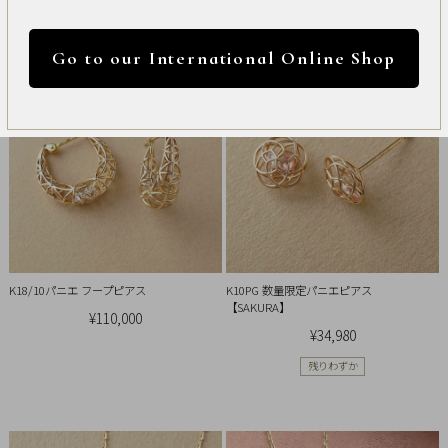
International
円 ～
円
31件中1件～20件を表示
Online
Go to our International Online Shop
Shop
カラー
Item
ALL
Necklace
リセット
Pierced
K18/10パニエ フープピアス
K10PG 数量限定パニエピアス
Earrings
【SAKURA】
¥110,000
¥34,980
Earrings
残りわずか
Charm