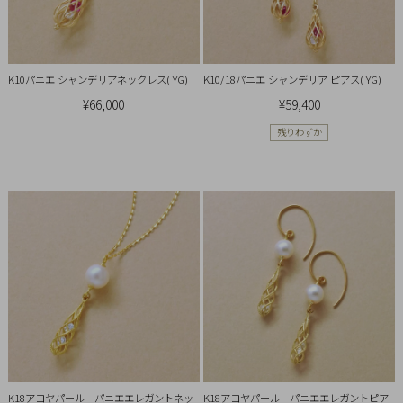
引
法
に
基
K10パニエ シャンデリアネックレス( YG)
K10/18パニエ シャンデリア ピアス( YG)
づ
¥66,000
¥59,400
く
残りわずか
表
示
K18アコヤパール パニエエレガントネッ
K18アコヤパール パニエエレガントピア