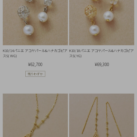
概
要
プ
ラ
イ
バ
K10/14パニエ アコヤパール&ハナカゴピア
K10/18パニエ アコヤパール&ハナカゴピア
シ
スS( WG)
スS( YG)
ー
¥62,700
¥69,300
ポ
残りわずか
リ
シ
ー
特
定
商
取