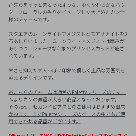
イ
花びらをそっとまとったような、淡くやわらかなパウ
ペ
ダーフローラルの香りをイメージした大きめ丸カン仕
ー
様のチャームです。
ジ
スクエアのムーンライトアメジストとモアサナイトを3
石あしらいました。ムーンライトアメジストは厚みが
お
ありつつ、シャープな印象のプリンセスカットが施さ
気
れています。
に
入
甘さを抑えた大人っぽい印象で優しく上品な雰囲気を
り
添えるデザインです。
ア
イ
※こちらのチャームは通常のPaletteシリーズのチャー
テ
ムよりカンの直径が大きい商品となっております。
ム
そのため、セカンドピアスとのご使用はおすすめ出来
かねます。またPaletteシリーズのベースの中でもご使
用できかねる品番がございます。
最
近
*チャームは、TAKE-UPのPaletteシリーズのベースイ