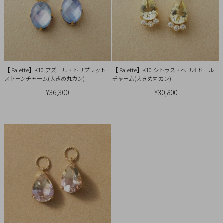
引
法
に
基
づ
く
【 Palette】K10 アズール・トリプレット
【 Palette】K10 シトラス・ヘリオドール
ストーンチャーム(大きめ丸カン)
チャーム(大きめ丸カン)
表
¥36,300
¥30,800
示