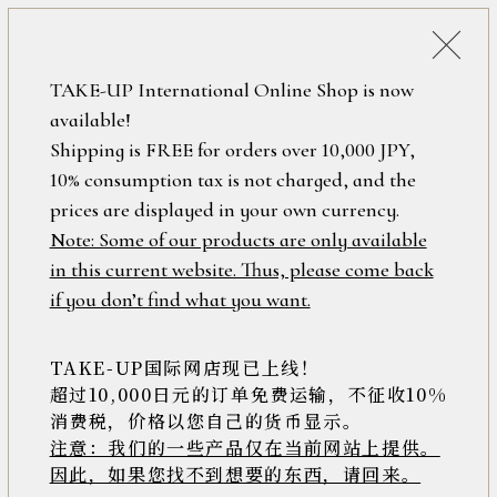
税込38,500円以上のお買い上げで
「ミニジュエリーポーチ」プレゼント！
詳細検索
TAKE-UP International Online Shop is now
ONLINE SHOP
available!
ロ
フリーワード
Shipping is FREE for orders over 10,000 JPY,
グ
10% consumption tax is not charged, and the
イ
ン
prices are displayed in your own currency.
在庫なし含む
/
Note: Some of our products are only available
新
in this current website. Thus, please come back
規
アイテム
if you don’t find what you want.
会
員
登
TAKE-UP国际网店现已上线！
素材
録
超过10,000日元的订单免费运输，不征收10%
消费税，价格以您自己的货币显示。
注意：我们的一些产品仅在当前网站上提供。
>>
因此，如果您找不到想要的东西，请回来。
価格