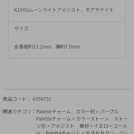
Q&A
K10YGムーンライトアメジスト、モアサナイト
SHOP
LIST
サイズ
全長縦約13.2mm、横約7.0mm
商品コード： 4359751
関連カテゴリ：
Paletteチャーム
カラー別
>
パープル
Paletteチャーム
>
カラーストーン
ストー
会
ン別
>
アメジスト
素材
>
イエローゴール
社
ド
Paletteチャーム
>
大きめ丸カン
コレ