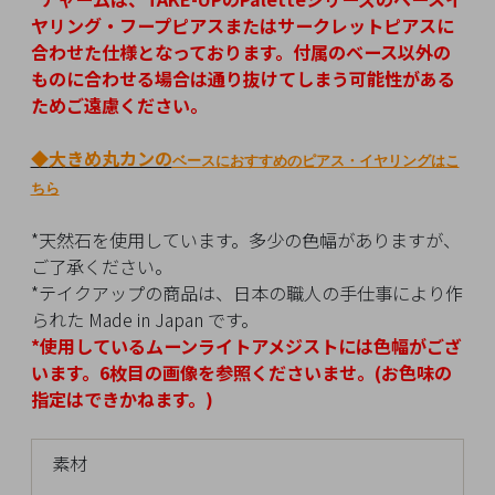
チ
ヤリング・フープピアスまたはサークレットピアスに
ェ
合わせた仕様となっております。
付属のベース以外の
ッ
ものに合わせる場合は通り抜けてしまう可能性がある
ク
ためご遠慮ください。
し
た
◆
大きめ丸カンの
ベースにおすすめのピアス・イヤリングはこ
商
ちら
品
*天然石を使用しています。多少の色幅がありますが、
ご了承ください。
*テイクアップの商品は、日本の職人の手仕事により作
られた Made in Japan です。
ご
*使用しているムーンライトアメジスト
には色幅がござ
利
います。6枚目の画像を参照くださいませ。(お色味の
用
指定はできかねます。)
ガ
イ
ド
素材