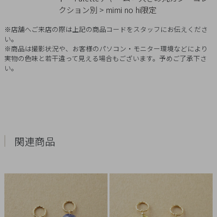
クション別
>
mimi no hi限定
概
要
※店舗へご来店の際は上記の商品コードをスタッフにお伝えくださ
プ
い。
ラ
※商品は撮影状況や、お客様のパソコン・モニター環境などにより
実物の色味と若干違って見える場合もございます。予めご了承下さ
イ
い。
バ
シ
ー
ポ
リ
関連商品
シ
ー
特
定
商
取