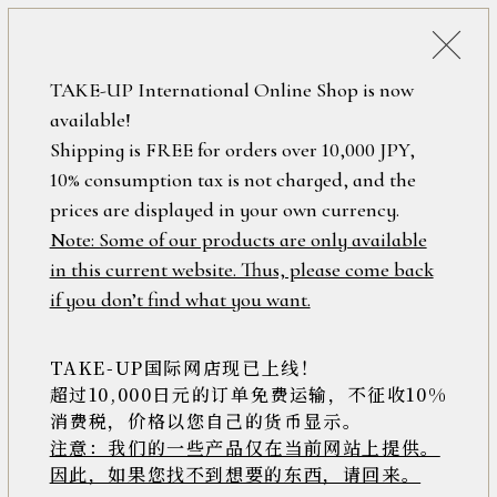
詳細検索
ONLINE SHOP
TAKE-UP International Online Shop is now
available!
ロ
フリーワード
Shipping is FREE for orders over 10,000 JPY,
グ
10% consumption tax is not charged, and the
イ
ン
prices are displayed in your own currency.
在庫なし含む
/
Note: Some of our products are only available
新
in this current website. Thus, please come back
規
アイテム
if you don’t find what you want.
会
員
登
TAKE-UP国际网店现已上线！
素材
録
超过10,000日元的订单免费运输，不征收10%
消费税，价格以您自己的货币显示。
注意：我们的一些产品仅在当前网站上提供。
>>
因此，如果您找不到想要的东西，请回来。
価格