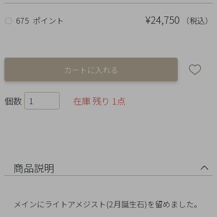
Ring
¥24,750
（税込）
○
675 ポイント
Bracelet
Disney
Season
Other
個数
在庫 残り 1点
Pick
up
商品説明
メインにライトアメジスト(2月誕生石)を留めました。
マ