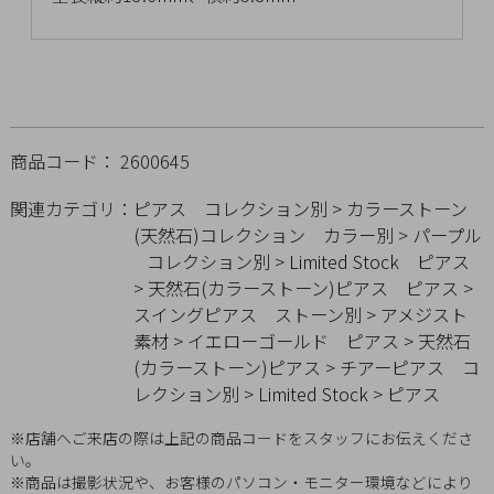
チ
ェ
ッ
ク
し
た
商品コード： 2600645
商
品
関連カテゴリ：
ピアス
コレクション別
>
カラーストーン
(天然石)コレクション
カラー別
>
パープル
コレクション別
>
Limited Stock
ピアス
>
天然石(カラーストーン)ピアス
ピアス
>
スイングピアス
ストーン別
>
アメジスト
ご
素材
>
イエローゴールド
ピアス
>
天然石
利
(カラーストーン)ピアス
>
チアーピアス
コ
用
レクション別
>
Limited Stock
>
ピアス
ガ
イ
※店舗へご来店の際は上記の商品コードをスタッフにお伝えくださ
ド
い。
※商品は撮影状況や、お客様のパソコン・モニター環境などにより