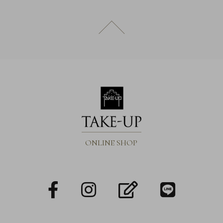
引
法
に
ページトップへ戻る
基
づ
く
表
示
ONLINE SHOP
facebook
Instagram
blog
LINE