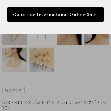
International
円 ～
円
Online
Go to our International Online Shop
Shop
カラー
Item
ALL
Necklace
リセット
Pierced
Earrings
Earrings
残りわずか
Charm
K18・K10 アメジスト ヒネリライン スイングピアス(
YG)