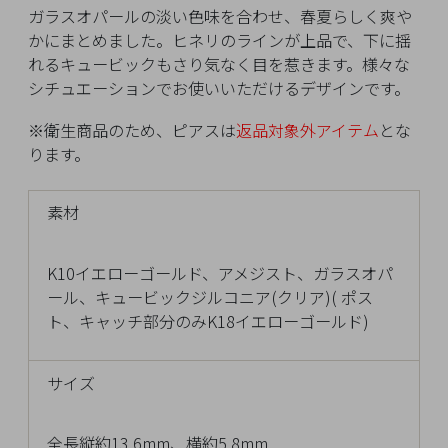
イ
ガラスオパールの淡い色味を合わせ、春夏らしく爽や
ペ
かにまとめました。ヒネリのラインが上品で、下に揺
ー
れるキュービックもさり気なく目を惹きます。様々な
ジ
シチュエーションでお使いいただけるデザインです。
※衛生商品のため、ピアスは
返品対象外アイテム
とな
お
ります。
気
に
素材
入
り
ア
K10イエローゴールド、アメジスト、ガラスオパ
イ
ール、キュービックジルコニア(クリア)( ポス
テ
ト、キャッチ部分のみK18イエローゴールド)
ム
サイズ
最
近
全長縦約13.6mm、横約5.8mm