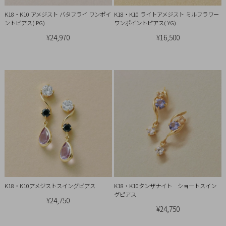
概
K18・K10 アメジスト バタフライ ワンポイ
K18・K10 ライトアメジスト ミルフラワー
要
ントピアス( PG)
ワンポイントピアス( YG)
プ
¥24,970
¥16,500
ラ
イ
バ
シ
ー
ポ
リ
シ
ー
特
定
K18・K10アメジストスイングピアス
K18・K10タンザナイト ショートスイン
グピアス
¥24,750
商
¥24,750
取