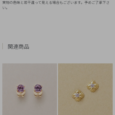
実物の色味と若干違って見える場合もございます。予めご了承下さ
Q&A
い。
SHOP
LIST
関連商品
会
社