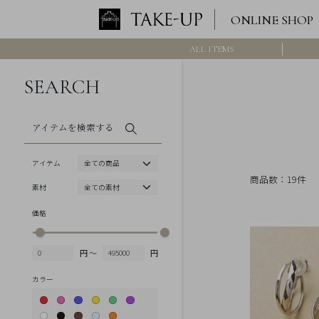
ONLINE SHOP
ALL ITEMS
ロ
グ
イ
SEARCH
ン
/
新
規
会
アイテムを検索する
員
登
録
アイテム
>>
商品数：19件
素材
International
Online
価格
Shop
Item
円 ～
円
ALL
カラー
Necklace
Pierced