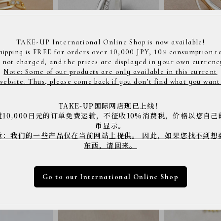
TAKE-UP International Online Shop is now available!
hipping is FREE for orders over 10,000 JPY, 10% consumption t
s not charged, and the prices are displayed in your own currenc
Note: Some of our products are only available in this current
イヤモンド ピンキーリ
SV クリップイヤリング 2連ワイドフープ
K10 バイカラーイヤーカフ
×ミルグレイン
website. Thus, please come back if you don’t find what you want
¥24,970
¥12,100
TAKE-UP国际网店现已上线！
过10,000日元的订单免费运输，不征收10%消费税，价格以您自己
币显示。
意：我们的一些产品仅在当前网站上提供。 因此，如果您找不到想
东西，请回来。
Go to our International Online Shop