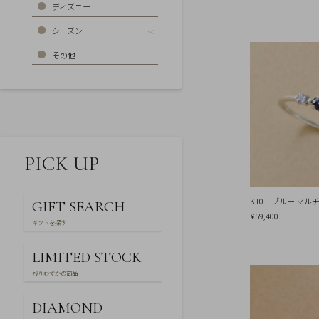
お
ディズニー
気
に
シーズン
入
り
その他
ア
イ
テ
ム
最
近
チ
ェ
ッ
PICK UP
ク
し
た
商
K10 ブルー マルチ
GIFT SEARCH
品
¥59,400
ギフトを探す
ご
LIMITED STOCK
利
用
残りわずかの商品
ガ
イ
ド
DIAMOND