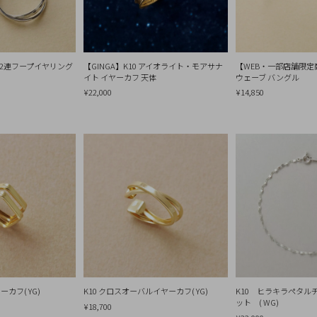
ス2連フープイヤリング
【GINGA】K10 アイオライト・モアサナ
【WEB・一部店舗限定
イト イヤーカフ 天体
ウェーブ バングル
¥22,000
¥14,850
ーカフ( YG)
K10 クロスオーバルイヤーカフ( YG)
K10 ヒラキラペタル
ット ( WG)
¥18,700