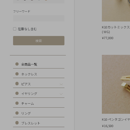
Earrings
Earrings
フリーワード
Charm
Ring
K10カットミック
在庫なし含む
( WG)
Bracelet
¥77,000
Disney
Season
Other
全商品一覧
Pick
ネックレス
up
ピアス
イヤリング
マ
チャーム
イ
ペ
リング
ー
ジ
K10 ペンタゴンイヤ
ブレスレット
¥16,500