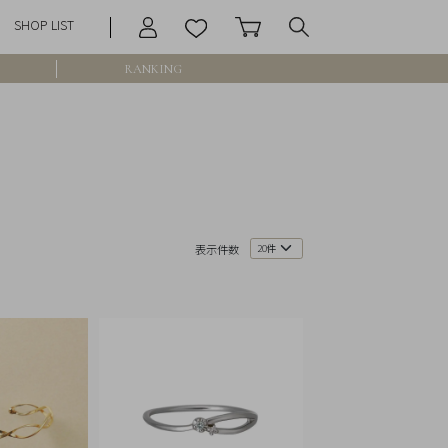
SHOP LIST
RANKING
庫なし含む
表示件数
円 ～
円