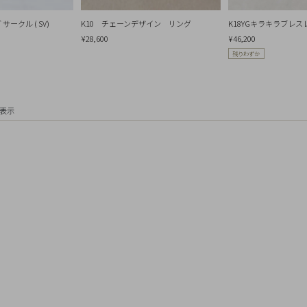
ークル ( SV)
K10 チェーンデザイン リング
K18YGキラキラブレスレッ
¥28,600
¥46,200
残りわずか
を表示