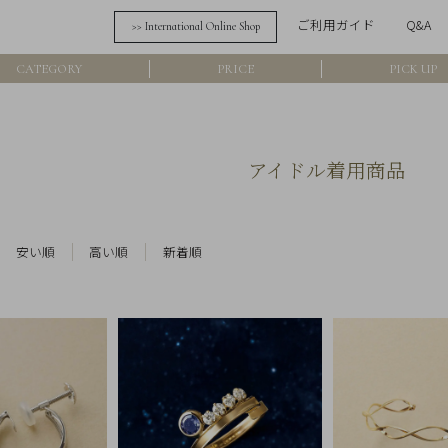
ご利用ガイド
Q&A
>> International Online Shop
詳細検索
CATEGORY
PRICE
PICK UP
フリーワード
在
アイドル着用商品
アイテム
素材
安い順
高い順
新着順
価格
カラー