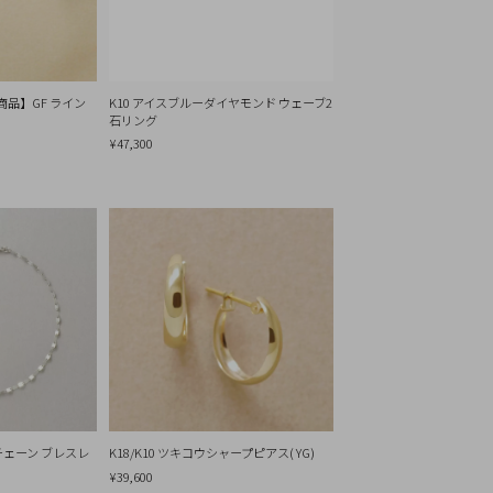
リセット
商品】GF ライン
K10 アイスブルーダイヤモンド ウェーブ2
石リング
¥47,300
チェーン ブレスレ
K18/K10 ツキコウシャープピアス( YG)
¥39,600