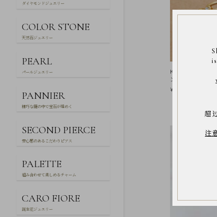
Q&A
ダイヤモンドジュエリー
SHOP
COLOR STONE
LIST
天然石ジュエリー
S
PEARL
i
K10 チェーンダ
パールジュエリー
ング( YG)
¥59,400
PANNIER
精巧な籠の中で宝石が煌めく
超
会
SECOND PIERCE
社
注
概
安心感のあるこだわりピアス
要
プ
ラ
PALETTE
イ
バ
組み合わせて楽しめるチャーム
シ
ー
CARO FIORE
ポ
リ
誕生花ジュエリー
シ