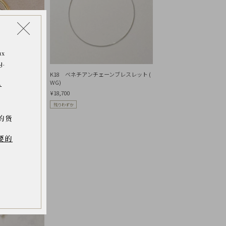
ax
y.
( WG/YG)
K18 ベネチアンチェーンブレスレット (
WG)
.
¥18,700
残りわずか
的货
要的