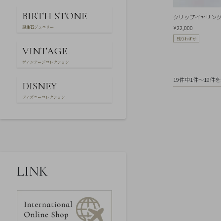
ー
特
BIRTH STONE
クリップイヤリング サ
定
¥22,000
商
誕生石ジュエリー
取
残りわずか
引
VINTAGE
法
に
ヴィンテージコレクション
基
づ
19件中1件～19件
く
DISNEY
表
ディズニーコレクション
示
LINK