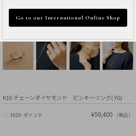
International
円 ～
円
Online
Go to our International Online Shop
Shop
カラー
Item
ALL
Necklace
リセット
Pierced
Earrings
K10 チェーンダイヤモンド ピンキーリング( YG)
Earrings
¥59,400
（税込）
○
1620 ポイント
Charm