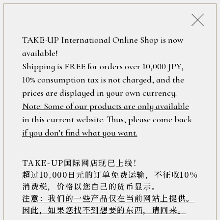
税込38,500円以上のお買い上げで
「ミニジュエリーポーチ」プレゼント！
詳細検索
TAKE-UP International Online Shop is now
ONLINE SHOP
available!
ロ
フリーワード
Shipping is FREE for orders over 10,000 JPY,
グ
10% consumption tax is not charged, and the
イ
ン
prices are displayed in your own currency.
在庫なし含む
/
Note: Some of our products are only available
新
in this current website. Thus, please come back
規
アイテム
if you don’t find what you want.
会
員
登
TAKE-UP国际网店现已上线！
素材
録
超过10,000日元的订单免费运输，不征收10%
消费税，价格以您自己的货币显示。
注意：我们的一些产品仅在当前网站上提供。
>>
因此，如果您找不到想要的东西，请回来。
価格