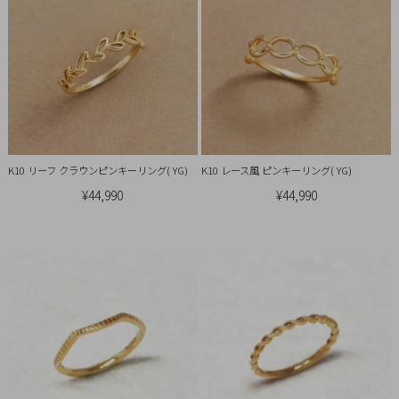
概
要
プ
ラ
イ
バ
シ
K10 リーフ クラウンピンキーリング( YG)
K10 レース風 ピンキーリング( YG)
ー
¥44,990
¥44,990
ポ
リ
シ
ー
特
定
商
取