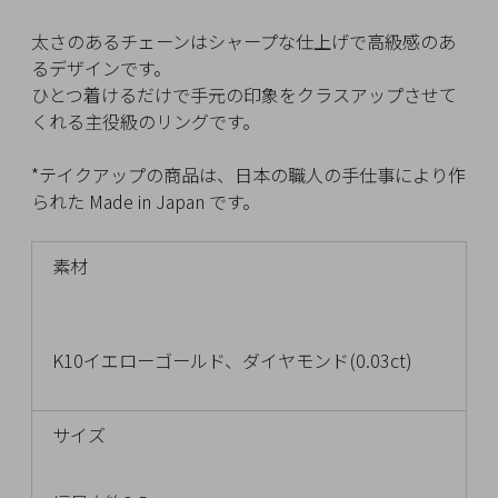
イ
ペ
太さのあるチェーンはシャープな仕上げで高級感のあ
ー
るデザインです。
ジ
ひとつ着けるだけで手元の印象をクラスアップさせて
くれる主役級のリングです。
お
*テイクアップの商品は、日本の職人の手仕事により作
気
られた Made in Japan です。
に
入
素材
り
ア
イ
テ
K10イエローゴールド、ダイヤモンド(0.03ct)
ム
サイズ
最
近