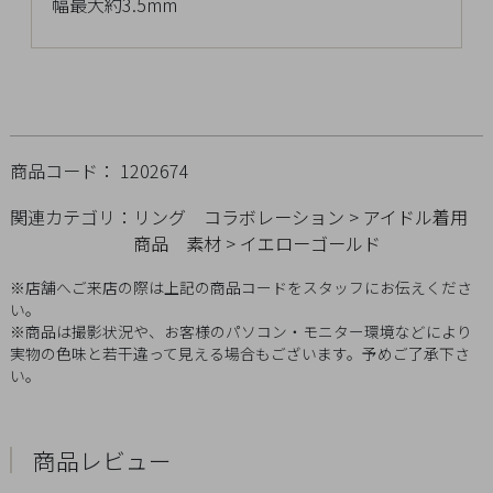
幅最大約3.5mm
チ
ェ
ッ
ク
し
た
商品コード： 1202674
商
品
関連カテゴリ：
リング
コラボレーション
>
アイドル着用
商品
素材
>
イエローゴールド
※店舗へご来店の際は上記の商品コードをスタッフにお伝えくださ
い。
ご
※商品は撮影状況や、お客様のパソコン・モニター環境などにより
利
実物の色味と若干違って見える場合もございます。予めご了承下さ
用
い。
ガ
イ
ド
商品レビュー