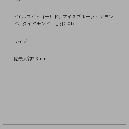
チ
ェ
K10ホワイトゴールド、アイスブルーダイヤモン
ッ
ド、ダイヤモンド 合計0.01ct
ク
し
た
サイズ
商
品
幅最大約3.3mm
ご
利
用
ガ
イ
ド