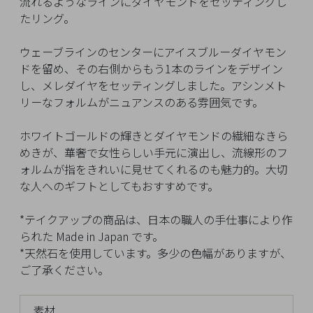
流れるようなラインにダイヤモンドをセッティングし
イ
たリング。
ペ
ー
ウェーブラインのセンターにアイスブルーダイヤモン
ジ
ドを留め、その右側からもう1本のラインをデザイン
し、メレダイヤをセッティングしました。アシンメト
リーなフォルムがニュアンスのある雰囲気です。
お
気
ホワイトゴールドの輝きとダイヤモンドの繊細なきら
に
めきが、華奢で女性らしい手元に演出し、流線形のフ
入
ォルムが指をきれいに見せてくれるのも魅力的。大切
り
な人へのギフトとしてもおすすめです。
ア
イ
*テイクアップの商品は、日本の職人の手仕事により作
テ
られた Made in Japan です。
ム
*天然石を使用しています。多少の色幅がありますが、
ご了承ください。
最
近
素材