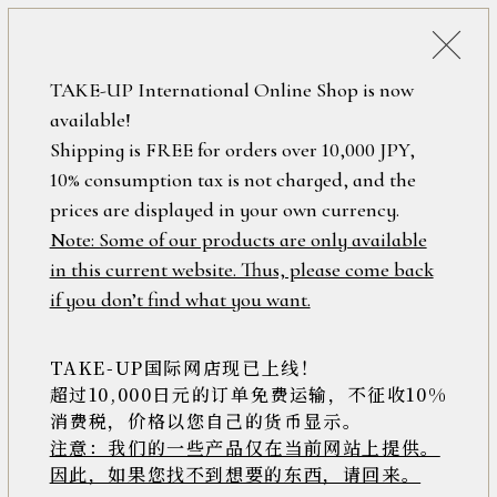
詳細検索
ONLINE SHOP
TAKE-UP International Online Shop is now
available!
ロ
フリーワード
Shipping is FREE for orders over 10,000 JPY,
グ
10% consumption tax is not charged, and the
イ
ン
prices are displayed in your own currency.
在庫なし含む
/
Note: Some of our products are only available
新
in this current website. Thus, please come back
規
アイテム
if you don’t find what you want.
会
員
登
TAKE-UP国际网店现已上线！
素材
録
超过10,000日元的订单免费运输，不征收10%
消费税，价格以您自己的货币显示。
注意：我们的一些产品仅在当前网站上提供。
>>
因此，如果您找不到想要的东西，请回来。
価格