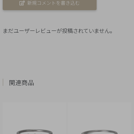
新規コメントを書き込む
概
要
プ
まだユーザーレビューが投稿されていません。
ラ
イ
バ
シ
ー
ポ
リ
関連商品
シ
ー
特
定
商
取