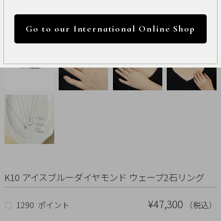
International
円 ～
円
Online
Go to our International Online Shop
Shop
カラー
Item
ALL
Necklace
リセット
Pierced
Earrings
Earrings
K10 アイスブルーダイヤモンド ウェーブ2石リング
Charm
¥47,300
（税込）
○
1290 ポイント