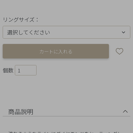
Ring
Bracelet
リングサイズ：
Disney
Season
Other
個数
Pick
up
商品説明
マ