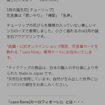
イ
ペ
3月の誕生花[ チューリップ]
ー
花言葉は「思いやり」「博愛」「名声」
ジ
チューリップの花びらを模様の入っていない美しいイ
ンカローズで表現しました。小さく揺れるのは3月の誕
お
生石アクアマリンです。
気
*店舗・公式オンラインショップ限定、花言葉カードを
に
飾れる「 caro fiore」
専用ケースにお包みいたしま
入
す。
り
ア
*テイクアップの商品は、日本の職人の手仕事により作
イ
られた Made in Japan です。
テ
*天然石を使用しています。自然が生み出した世界にひ
ム
とつだけの個性をお楽しみください。
━━━━━━━━━━
━━━━━━━━━
最
『caro fiore(カーロフィオーレ)』とは・・・
近