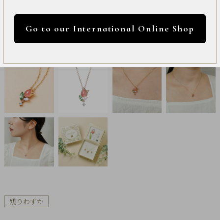
International
円 ～
円
Online
Go to our International Online Shop
Shop
カラー
Item
ALL
Necklace
リセット
Pierced
Earrings
Earrings
Charm
残りわずか