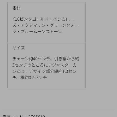
Q&A
素材
SHOP
K10ピンクゴールド・インカロー
LIST
ズ・アクアマリン・グリーンクォー
ツ・ブルームーンストーン
サイズ
チェーン約40センチ、引き輪から約
3センチのところにアジャスターカ
ンあり。デザイン部分縦約1.3セン
チ、横約0.7センチ
会
社
商品コード： 2705819