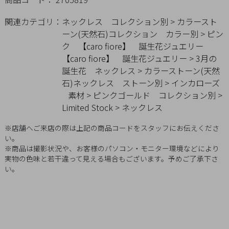
概
関連カテゴリ：
ネックレス
コレクション別
>
カラースト
要
ーン(天然石)コレクション
カラー別
>
ピン
プ
ク
【caro fiore】 誕生花ジュエリー
ラ
【caro fiore】 誕生花ジュエリー
>
3月の
イ
誕生花
ネックレス
>
カラーストーン(天然
バ
石)ネックレス
ストーン別
>
インカローズ
シ
素材
>
ピンクゴールド
コレクション別
>
Limited Stock
>
ネックレス
ー
ポ
※店舗へご来店の際は上記の商品コードをスタッフにお伝えくださ
リ
い。
シ
※商品は撮影状況や、お客様のパソコン・モニター環境などにより
実物の色味と若干違って見える場合もございます。予めご了承下さ
ー
い。
特
定
商
取