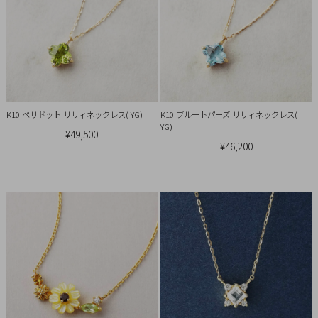
イ
ペ
ー
ジ
お
K10 ペリドット リリィネックレス( YG)
K10 ブルートパーズ リリィネックレス(
気
YG)
¥49,500
に
¥46,200
入
り
ア
イ
テ
ム
最
近