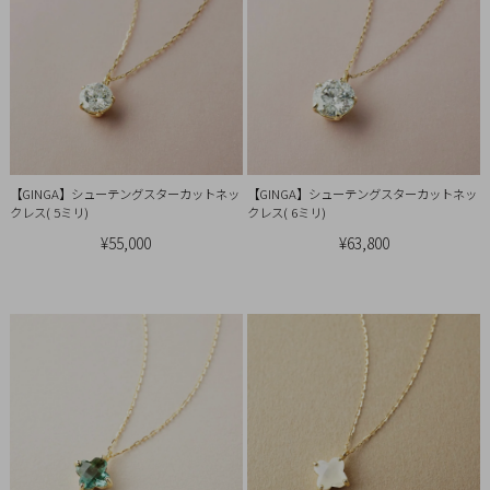
概
要
プ
ラ
イ
バ
【GINGA】シューテングスターカットネッ
【GINGA】シューテングスターカットネッ
シ
クレス( 5ミリ)
クレス( 6ミリ)
ー
¥55,000
¥63,800
ポ
リ
シ
ー
特
定
商
取