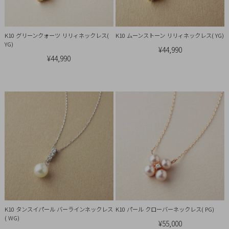
引
法
に
K10 グリーンクォーツ リリィネックレス(
K10 ムーンストーン リリィネックレス( YG)
基
YG)
¥44,990
づ
¥44,990
く
表
示
K10 タンスイパール バーラインネックレス
K10 パール クローバーネックレス( PG)
( WG)
¥55,000