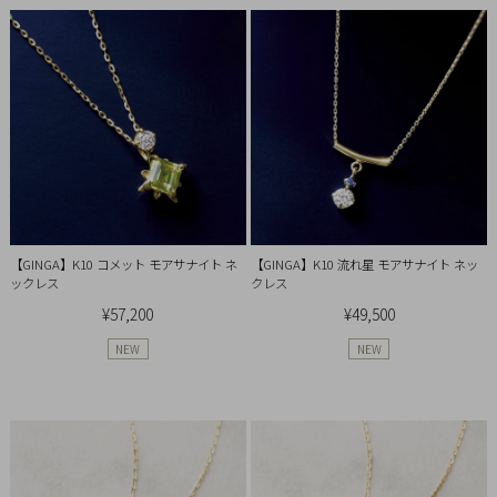
Ring
Bracelet
Disney
Season
Other
【GINGA】K10 コメット モアサナイト ネ
【GINGA】K10 流れ星 モアサナイト ネッ
ックレス
クレス
Pick
¥57,200
¥49,500
up
NEW
NEW
マ