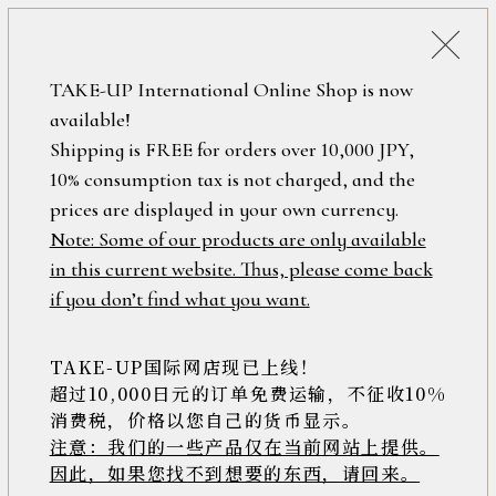
詳細検索
ONLINE SHOP
TAKE-UP International Online Shop is now
available!
ロ
フリーワード
Shipping is FREE for orders over 10,000 JPY,
グ
ネックレス
10% consumption tax is not charged, and the
イ
ン
prices are displayed in your own currency.
在庫なし含む
/
Note: Some of our products are only available
新
ダイヤモンド
カラーストーン
in this current website. Thus, please come back
規
アイテム
if you don’t find what you want.
会
メタル
チャーム
員
登
TAKE-UP国际网店现已上线！
パール
シーズン
素材
録
超过10,000日元的订单免费运输，不征收10%
消费税，价格以您自己的货币显示。
デイズニー
その他
注意：我们的一些产品仅在当前网站上提供。
>>
因此，如果您找不到想要的东西，请回来。
価格