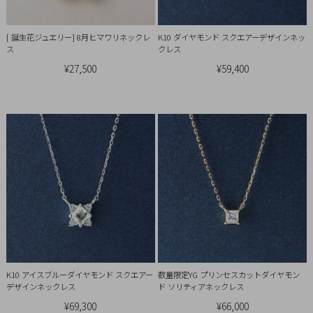
チ
ェ
[ 誕生花ジュエリー] 8月ヒマワリネックレ
K10 ダイヤモンド スクエアーデザインネッ
ッ
ス
クレス
ク
¥27,500
¥59,400
し
た
商
品
ご
利
用
ガ
イ
K10 アイスブルーダイヤモンド スクエアー
数量限定YG プリンセスカットダイヤモン
ド
デザインネックレス
ド ソリティアネックレス
¥69,300
¥66,000