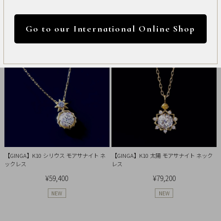
International
安い順
高い順
新着順
円 ～
円
Online
530件中1件～20件を表示
Go to our International Online Shop
Shop
カラー
Item
ALL
Necklace
リセット
Pierced
Earrings
【GINGA】K10 シリウス モアサナイト ネ
【GINGA】K10 太陽 モアサナイト ネック
ックレス
レス
Earrings
¥59,400
¥79,200
NEW
NEW
Charm