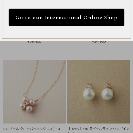
International
円 ～
円
Online
Go to our International Online Shop
Shop
カラー
K10 クロスフープピアスM( YG&PG)
K18・K10 パール クローバーピアス( PG)
Item
¥59,400
¥34,980
ALL
Necklace
リセット
Pierced
Earrings
Earrings
Charm
K10 パール クローバーネックレス( PG)
【Lively】K10 貝パールライン ワンポイン