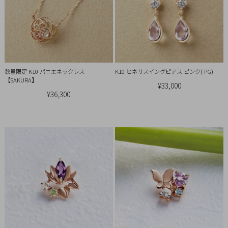
チ
ェ
ッ
ク
し
た
数量限定 K10 パニエネックレス
K10 ヒネリスイングピアス ピンク( PG)
【SAKURA】
商
¥33,000
品
¥36,300
ご
利
用
ガ
イ
ド