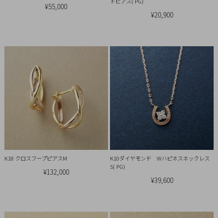
Ring
トピアス( PG)
¥55,000
¥20,900
Bracelet
Disney
Season
Other
Pick
up
K18 クロスフープピアスM
K10ダイヤモンド Wハピネスネックレス
S( PG)
¥132,000
¥39,600
マ