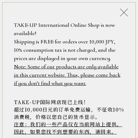
詳細検索
ONLINE SHOP
TAKE-UP International Online Shop is now
available!
ロ
フリーワード
Shipping is FREE for orders over 10,000 JPY,
グ
ピンクゴールド
10% consumption tax is not charged, and the
イ
ン
prices are displayed in your own currency.
在庫なし含む
/
Note: Some of our products are only available
新
in this current website. Thus, please come back
安い順
高い順
新着順
規
アイテム
if you don’t find what you want.
会
148件中1件～20件を表示
員
登
TAKE-UP国际网店现已上线！
素材
録
超过10,000日元的订单免费运输，不征收10%
消费税，价格以您自己的货币显示。
注意：我们的一些产品仅在当前网站上提供。
>>
因此，如果您找不到想要的东西，请回来。
価格