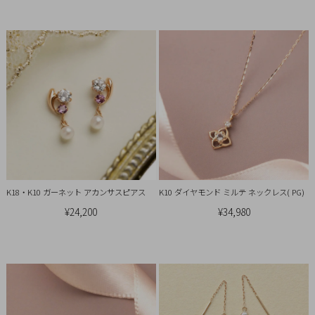
概
要
プ
ラ
イ
バ
シ
ー
ポ
リ
K18・K10 ガーネット アカンサスピアス
K10 ダイヤモンド ミルテ ネックレス( PG)
シ
¥24,200
¥34,980
ー
特
定
商
取