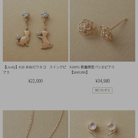
イ
ペ
ー
ジ
お
気
に
【Lively】K10 おねだりネコ スイングピ
K10PG 数量限定パニエピアス
入
アス
【SAKURA】
り
¥22,000
¥34,980
ア
イ
残りわずか
テ
ム
最
近