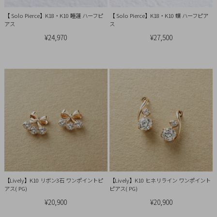
Q&A
【 Solo Pierce】K18・K10 睡蓮 ハーフピ
【 Solo Pierce】K18・K10 蝶 ハーフピア
アス
ス
SHOP
¥24,970
¥27,500
LIST
【Lively】K10 リボン3石 ワンポイントピ
【Lively】K10 ヒネリライン ワンポイント
アス( PG)
ピアス( PG)
会
¥20,900
¥20,900
社