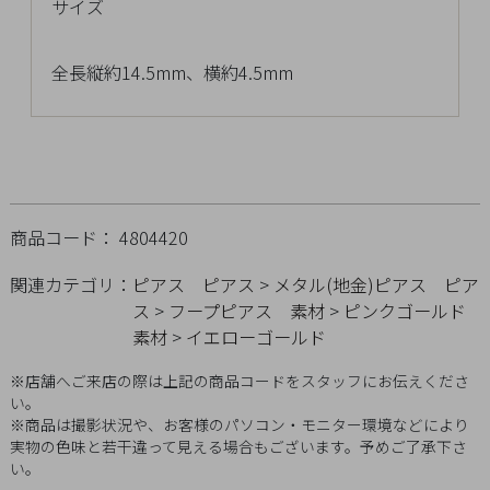
サイズ
チ
ェ
ッ
全長縦約14.5mm、横約4.5mm
ク
し
た
商
品
商品コード： 4804420
関連カテゴリ：
ピアス
ピアス
>
メタル(地金)ピアス
ピア
ス
>
フープピアス
素材
>
ピンクゴールド
ご
素材
>
イエローゴールド
利
用
※店舗へご来店の際は上記の商品コードをスタッフにお伝えくださ
ガ
い。
イ
※商品は撮影状況や、お客様のパソコン・モニター環境などにより
実物の色味と若干違って見える場合もございます。予めご了承下さ
ド
い。