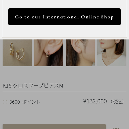
International
円 ～
円
Online
Go to our International Online Shop
Shop
カラー
Item
ALL
Necklace
リセット
Pierced
K18 クロスフープピアスM
Earrings
¥132,000
（税込）
○
3600 ポイント
Earrings
Charm