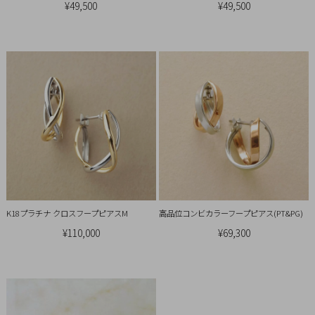
¥49,500
¥49,500
概
要
プ
ラ
イ
バ
シ
ー
ポ
リ
シ
K18プラチナ クロスフープピアスM
高品位コンビカラーフープピアス(PT&PG)
ー
¥110,000
¥69,300
特
定
商
取