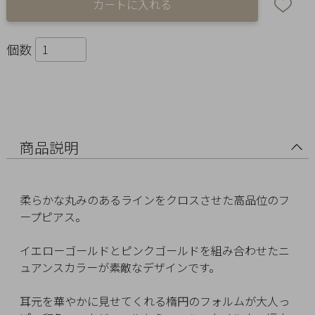
Ring
Bracelet
個数
Disney
Season
Other
商品説明
Pick
柔らかな丸みのあるラインをクロスさせた高品位のフ
up
ープピアス。
イエローゴールドとピンクゴールドを組み合わせたニ
ュアンスカラーが素敵なデザインです。
マ
耳元を華やかに見せてくれる楕円のフォルムが大人っ