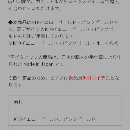
イ
ぽい印象で、カジュアルからスーツスタイルまで幅広
ペ
く合わせていただけます。
ー
ジ
◆本商品はK18イエローゴールド・ピンクゴールドで
す。同デザインのK10イエローゴールド・ピンクゴー
ルドも別途ご用意しております。
≫
K10イエローゴールド・ピンクゴールドはこちら
≪
お
気
*テイクアップの商品は、日本の職人の手仕事により作
に
られた Made in Japan です。
入
り
※衛生商品のため、ピアスは
返品対象外アイテム
とな
ア
ります。
イ
テ
ム
素材
K18イエローゴールド、ピンクゴールド
最
近