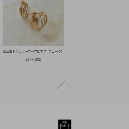
引
法
に
基
づ
く
表
高品位トリカラーフープピアス( ウェーヴ)
示
¥143,000
ページトップへ戻る