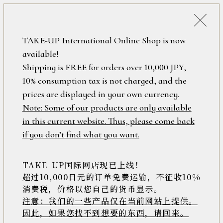
税込38,500円以上のお買い上げで
「ミニジュエリーポーチ」プレゼント！
詳細検索
TAKE-UP International Online Shop is now
ONLINE SHOP
available!
ロ
フリーワード
Shipping is FREE for orders over 10,000 JPY,
グ
10% consumption tax is not charged, and the
イ
ン
prices are displayed in your own currency.
在庫なし含む
/
Note: Some of our products are only available
新
in this current website. Thus, please come back
規
アイテム
if you don’t find what you want.
会
員
登
TAKE-UP国际网店现已上线！
素材
録
超过10,000日元的订单免费运输，不征收10%
消费税，价格以您自己的货币显示。
注意：我们的一些产品仅在当前网站上提供。
>>
因此，如果您找不到想要的东西，请回来。
価格