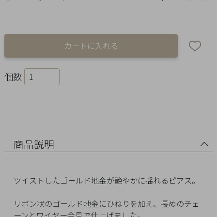
Ring
Bracelet
Disney
Season
個数
Other
Pick
up
商品説明
ツイストしたゴールド地金が艶やかに揺れるピアス。
リボン状のゴールド地金にひねりを加え、長めのチェ
マ
ーンとワイヤー金具で仕上げました。