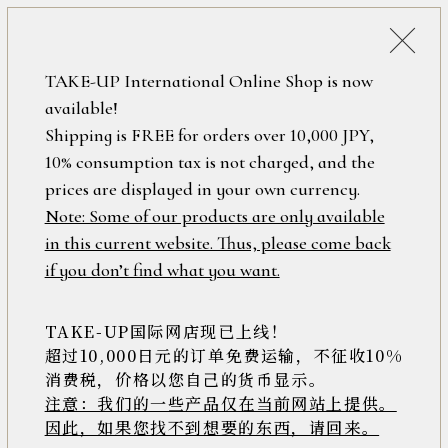
詳細検索
ONLINE SHOP
TAKE-UP International Online Shop is now
available!
ロ
フリーワード
Shipping is FREE for orders over 10,000 JPY,
グ
10% consumption tax is not charged, and the
イ
ン
prices are displayed in your own currency.
在庫なし含む
/
Note: Some of our products are only available
新
in this current website. Thus, please come back
規
アイテム
if you don’t find what you want.
会
員
登
TAKE-UP国际网店现已上线！
素材
録
超过10,000日元的订单免费运输，不征收10%
消费税，价格以您自己的货币显示。
注意：我们的一些产品仅在当前网站上提供。
>>
因此，如果您找不到想要的东西，请回来。
価格