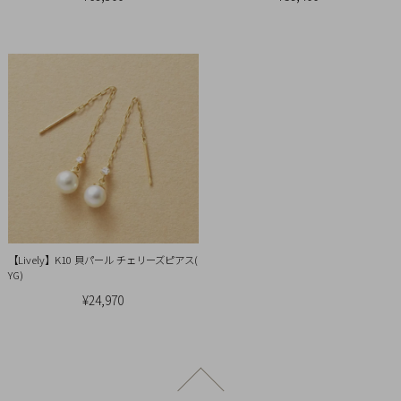
引
法
に
基
づ
く
表
示
【Lively】K10 貝パール チェリーズピアス(
YG)
¥24,970
ページトップへ戻る