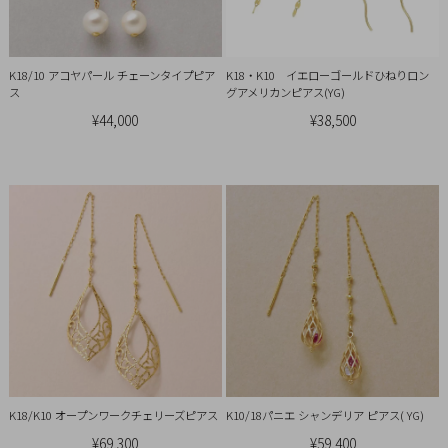
概
要
プ
K18/10 アコヤパール チェーンタイプピア
K18・K10 イエローゴールドひねりロン
ス
グアメリカンピアス(YG)
ラ
¥44,000
¥38,500
イ
バ
シ
ー
ポ
リ
シ
ー
特
定
商
K18/K10 オープンワークチェリーズピアス
K10/18パニエ シャンデリア ピアス( YG)
取
¥69,300
¥59,400