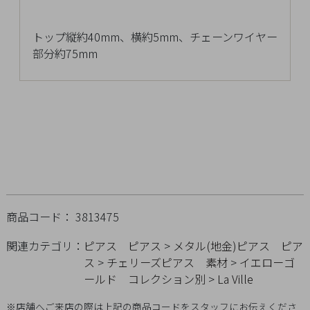
チ
ェ
トップ縦約40mm、横約5mm、チェーンワイヤー
ッ
部分約75mm
ク
し
た
商
品
ご
商品コード： 3813475
利
用
関連カテゴリ：
ピアス
ピアス
>
メタル(地金)ピアス
ピア
ガ
ス
>
チェリーズピアス
素材
>
イエローゴ
イ
ールド
コレクション別
>
La Ville
ド
※店舗へご来店の際は上記の商品コードをスタッフにお伝えくださ