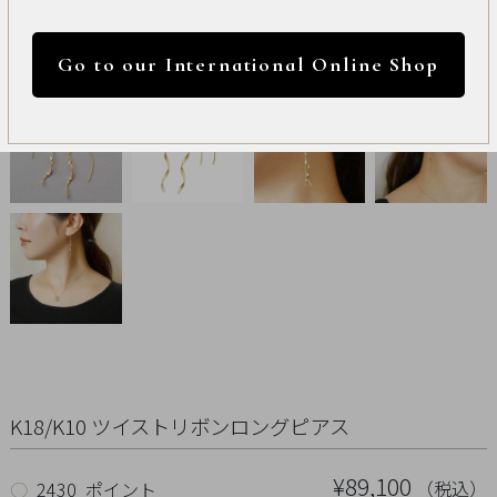
International
円 ～
円
Online
Go to our International Online Shop
Shop
カラー
Item
ALL
Necklace
リセット
Pierced
Earrings
Earrings
K18/K10 ツイストリボンロングピアス
Charm
¥89,100
（税込）
○
2430 ポイント