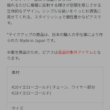
イ
揺れるたびに複雑に反射する輝きが空間を感じさせる
ペ
立体的なデザイン。シンプルな装いをぐっとお洒落に
ー
見せてくれる、スタイリッシュで個性豊かなピアスで
ジ
す。
*テイクアップの商品は、日本の職人の手仕事により作
お
られた Made in Japan です。
気
に
※衛生商品のため、ピアスは
返品対象外アイテム
とな
入
ります。
り
ア
素材
イ
テ
ム
K10イエローゴールド( チェーン、ワイヤー部分
K18イエローゴールド)
最
サイズ
近