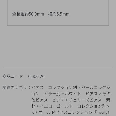
チ
ェ
全長縦約50.0mm、横約5.5mm
ッ
ク
し
た
商
品
ご
商品コード： 0398326
利
関連カテゴリ：
ピアス
コレクション別
>
パールコレクシ
用
ョン
カラー別
>
ホワイト
ピアス
>
その
ガ
他ピアス
ピアス
>
チェリーズピアス
素
イ
材
>
イエローゴールド
コレクション別
>
ド
K10ゴールドピアスコレクション『Lively』