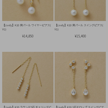
概
要
プ
ラ
【Lively】K10 貝パール ワイヤーピアス(
【Lively】K10 貝パール スイングピアス(
YG)
YG)
イ
¥14,850
¥15,400
バ
シ
ー
ポ
リ
シ
ー
特
定
商
取
【Lively】K10 ラウンド5石 チェリーズピ
【Lively】K10 3石ドロップ スイングピア