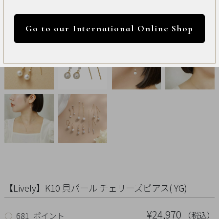
International
円 ～
円
Online
Go to our International Online Shop
Shop
カラー
Item
ALL
Necklace
リセット
Pierced
Earrings
Earrings
【Lively】K10 貝パール チェリーズピアス( YG)
Charm
¥24,970
（税込）
○
681 ポイント