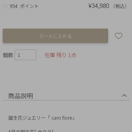
Ring
¥34,980
（税込）
○
954 ポイント
Bracelet
Disney
Season
個数
在庫 残り 1点
Other
Pick
up
商品説明
誕生花ジュエリー「 caro fiore」
マ
4月の誕生花[ サクラ]