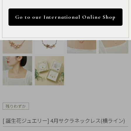
International
円 ～
円
Online
Go to our International Online Shop
Shop
カラー
Item
ALL
Necklace
リセット
Pierced
Earrings
Earrings
残りわずか
Charm
[ 誕生花ジュエリー] 4月サクラネックレス(横ライン)