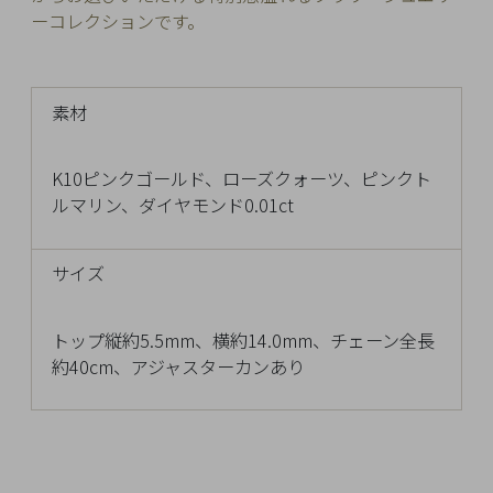
Q&A
ーコレクションです。
SHOP
LIST
素材
K10ピンクゴールド、ローズクォーツ、ピンクト
ルマリン、ダイヤモンド0.01ct
サイズ
トップ縦約5.5mm、横約14.0mm、チェーン全長
約40cm、アジャスターカンあり
会
社