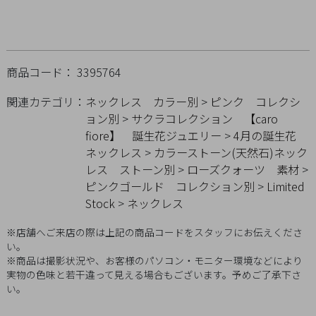
概
要
プ
ラ
商品コード： 3395764
イ
関連カテゴリ：
ネックレス
カラー別
>
ピンク
コレクシ
バ
ョン別
>
サクラコレクション
【caro
シ
fiore】 誕生花ジュエリー
>
4月の誕生花
ー
ネックレス
>
カラーストーン(天然石)ネック
ポ
レス
ストーン別
>
ローズクォーツ
素材
>
リ
ピンクゴールド
コレクション別
>
Limited
Stock
>
ネックレス
シ
ー
※店舗へご来店の際は上記の商品コードをスタッフにお伝えくださ
特
い。
※商品は撮影状況や、お客様のパソコン・モニター環境などにより
定
実物の色味と若干違って見える場合もございます。予めご了承下さ
商
い。
取