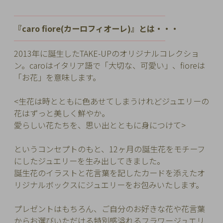
チ
━━━━━━━━━━
━━━━━━━━━
ェ
『caro fiore(カーロフィオーレ)』とは・・・
ッ
━━━━━━━━━━
━━━━━━━━━
ク
2013年に誕生したTAKE-UPのオリジナルコレクショ
し
ン。
caroはイタリア語で「大切な、可愛い」、fioreは
た
「お花」を意味します。
商
品
<生花は時とともに色あせてしまうけれどジュエリーの
花はずっと美しく鮮やか。
愛らしい花たちを、思い出とともに身につけて>
ご
というコンセプトのもと、12ヶ月の誕生花をモチーフ
利
にしたジュエリーを生み出してきました。
用
誕生花のイラストと花言葉を記したカードを添えたオ
ガ
リジナルボックスにジュエリーをお包みいたします。
イ
ド
プレゼントはもちろん、ご自分のお好きな花や花言葉
からお選びいただける特別感溢れるフラワージュエリ