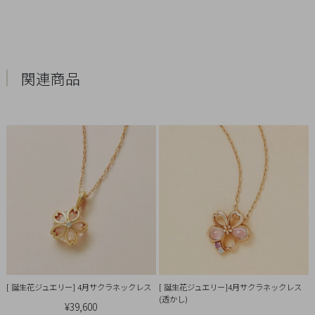
引
法
に
基
関連商品
づ
く
表
示
[ 誕生花ジュエリー] 4月サクラネックレス
[ 誕生花ジュエリー]4月サクラネックレス
(透かし)
¥39,600