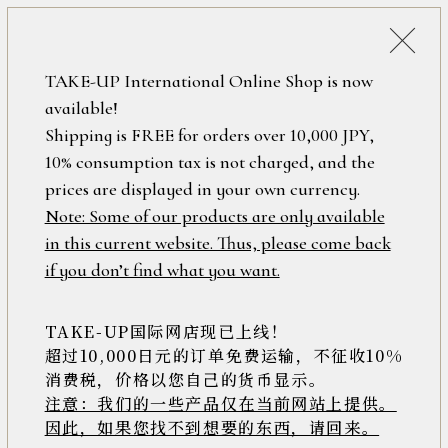
詳細検索
ONLINE SHOP
TAKE-UP International Online Shop is now
available!
ロ
フリーワード
Shipping is FREE for orders over 10,000 JPY,
グ
10% consumption tax is not charged, and the
イ
ン
prices are displayed in your own currency.
在庫なし含む
/
Note: Some of our products are only available
新
in this current website. Thus, please come back
規
アイテム
if you don’t find what you want.
会
員
登
TAKE-UP国际网店现已上线！
素材
録
超过10,000日元的订单免费运输，不征收10%
消费税，价格以您自己的货币显示。
注意：我们的一些产品仅在当前网站上提供。
>>
因此，如果您找不到想要的东西，请回来。
価格