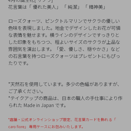
イ
花言葉は「 優れた美人」 「 純潔」 「 精神美」
ペ
ー
ローズクォーツ、ピンクトルマリンでサクラの優しい
ジ
色味を表現しました。地金でデザインしたお花が可憐
な表情を魅せます。横ラインのデザインですっきりと
した印象をもちつつ、程よいサイズのサクラが上品な
お
雰囲気を演出します。「愛、優しさ、穏やかさ」など
気
の石言葉を持つローズクォーツはプレゼントにもぴっ
に
たりです。
入
り
ア
*天然石を使用しています。多少の色幅がありますが、
イ
ご了承ください。
テ
*テイクアップの商品は、日本の職人の手仕事により作
ム
られた Made in Japan です。
*店舗・公式オンラインショップ限定、花言葉カードを飾れる「
最
caro fiore」
専用ケースにお包みいたします。
近