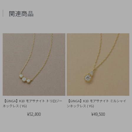
概
関連商品
要
プ
ラ
イ
バ
シ
ー
ポ
リ
シ
ー
特
【GINGA】K10 モアサナイト トリロジー
【GINGA】K10 モアサナイト ミルシャイ
ネックレス ( YG)
ンネックレス ( YG)
定
¥52,800
¥49,500
商
取