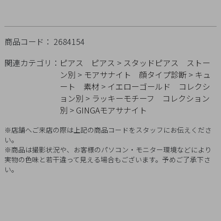
Q&A
SHOP
商品コード： 2684154
LIST
関連カテゴリ：
ピアス
ピアス
>
スタッドピアス
ストー
ン別
>
モアサナイト
顔タイプ診断
>
キュ
ート
素材
>
イエローゴールド
コレクシ
ョン別
>
ラッキーモチーフ
コレクション
別
>
GINGAモアサナイト
※店舗へご来店の際は上記の商品コードをスタッフにお伝えくださ
い。
※商品は撮影状況や、お客様のパソコン・モニター環境などにより
実物の色味と若干違って見える場合もございます。予めご了承下さ
い。
会
社