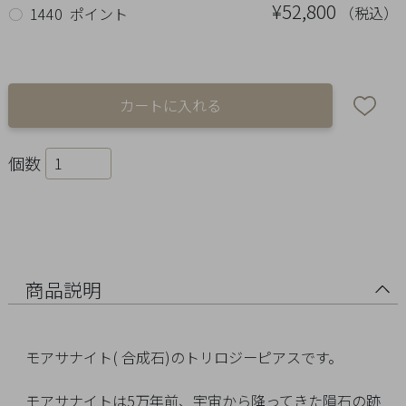
Ring
¥52,800
（税込）
○
1440 ポイント
Bracelet
Disney
Season
個数
Other
Pick
up
商品説明
モアサナイト( 合成石)のトリロジーピアスです。
マ
モアサナイトは5万年前、宇宙から降ってきた隕石の跡