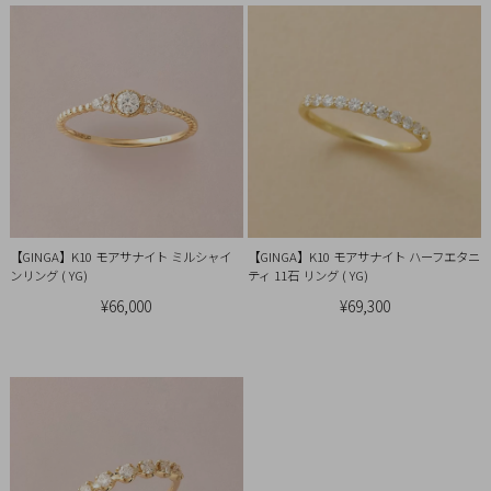
引
法
に
基
づ
く
表
示
【GINGA】K10 モアサナイト ミルシャイ
【GINGA】K10 モアサナイト ハーフエタニ
ンリング ( YG)
ティ 11石 リング ( YG)
¥66,000
¥69,300