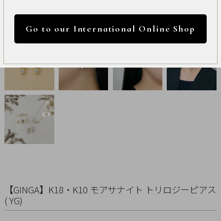
International
円 ～
円
Online
Go to our International Online Shop
Shop
カラー
Item
ALL
Necklace
リセット
Pierced
Earrings
Earrings
【GINGA】K18・K10 モアサナイト トリロジーピアス
Charm
( YG)