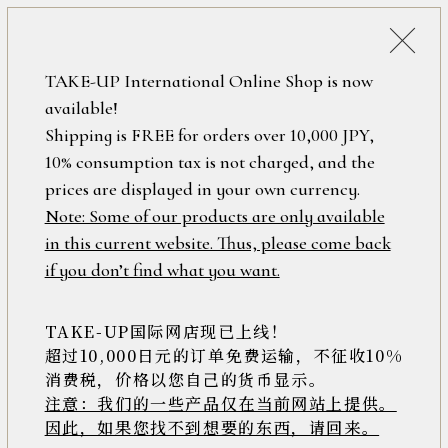
詳細検索
ONLINE SHOP
TAKE-UP International Online Shop is now
available!
ロ
フリーワード
Shipping is FREE for orders over 10,000 JPY,
グ
10% consumption tax is not charged, and the
イ
ン
prices are displayed in your own currency.
在庫なし含む
/
Note: Some of our products are only available
新
in this current website. Thus, please come back
規
アイテム
if you don’t find what you want.
会
員
登
TAKE-UP国际网店现已上线！
素材
録
超过10,000日元的订单免费运输，不征收10%
消费税，价格以您自己的货币显示。
注意：我们的一些产品仅在当前网站上提供。
>>
因此，如果您找不到想要的东西，请回来。
価格