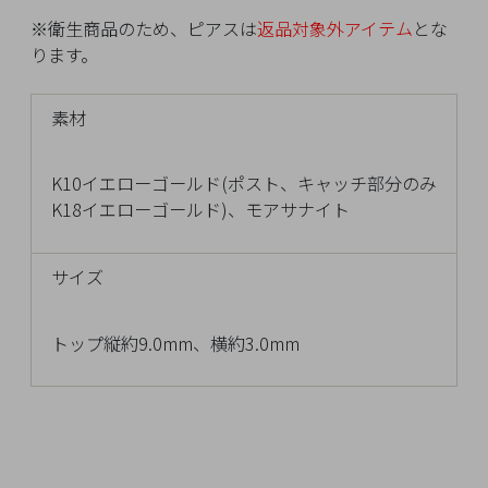
チ
※衛生商品のため、ピアスは
返品対象外アイテム
とな
ェ
ります。
ッ
ク
素材
し
た
商
K10イエローゴールド(ポスト、キャッチ部分のみ
品
K18イエローゴールド)、モアサナイト
サイズ
ご
トップ縦約9.0mm、横約3.0mm
利
用
ガ
イ
ド