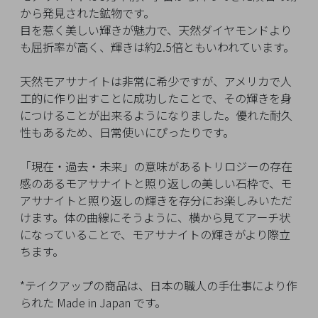
イ
から発見された鉱物です。
ペ
目を惹く美しい輝きが魅力で、天然ダイヤモンドより
ー
も屈折率が高く、輝きは約2.5倍ともいわれています。
ジ
天然モアサナイトは非常に希少ですが、アメリカで人
工的に作り出すことに成功したことで、その輝きを身
お
につけることが出来るようになりました。優れた耐久
気
性もあるため、日常使いにぴったりです。
に
入
「現在・過去・未来」の意味があるトリロジーの存在
り
感のあるモアサナイトと照り返しの美しい石枠で、モ
ア
アサナイトと照り返しの輝きを存分にお楽しみいただ
イ
けます。体の曲線にそうように、横から見てアーチ状
テ
になっていることで、モアサナイトの輝きがより際立
ム
ちます。
*テイクアップの商品は、日本の職人の手仕事により作
最
られた Made in Japan です。
近