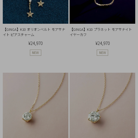
概
要
プ
【GINGA】K10 オリオンベルト モアサナ
【GINGA】K10 プラネット モアサナイト
ラ
イト ピアスチャーム
イヤーカフ
イ
¥24,970
¥24,970
バ
NEW
NEW
シ
ー
ポ
リ
シ
ー
特
定
商
取