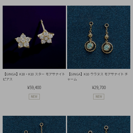
チ
ェ
ッ
ク
し
た
商
品
【GINGA】K18・K10 スター モアサナイト
【GINGA】K10 ウラヌス モアサナイト チ
ピアス
ャーム
ご
¥59,400
¥29,700
利
NEW
NEW
用
ガ
イ
ド