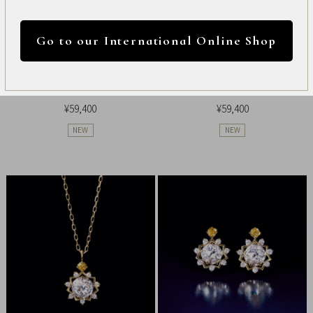
International
円 ～
円
Online
Go to our International Online Shop
Shop
カラー
【GINGA】K10 シリウス モアサナイト ネ
【GINGA】K10 シリウス モアサナイト ピ
Item
ックレス
アス
¥59,400
¥59,400
ALL
NEW
NEW
Necklace
リセット
Pierced
Earrings
Earrings
Charm