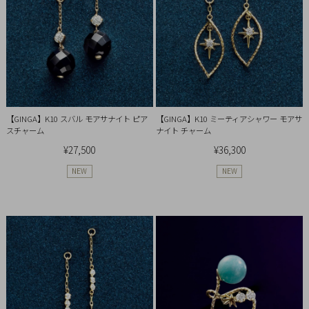
Q&A
SHOP
LIST
【GINGA】K10 スバル モアサナイト ピア
【GINGA】K10 ミーティアシャワー モアサ
スチャーム
ナイト チャーム
¥27,500
¥36,300
NEW
NEW
会
社