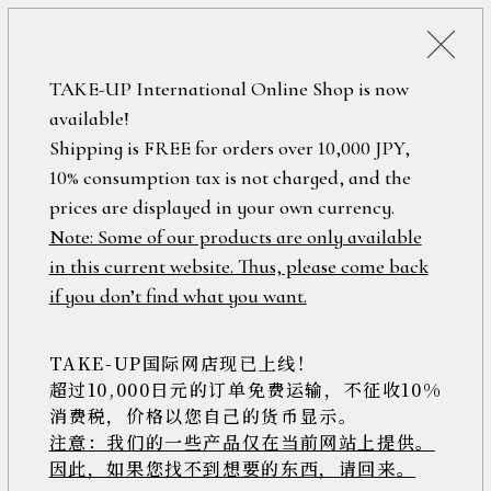
詳細検索
ONLINE SHOP
TAKE-UP International Online Shop is now
available!
ロ
フリーワード
Shipping is FREE for orders over 10,000 JPY,
グ
モアサナイト
10% consumption tax is not charged, and the
イ
ン
prices are displayed in your own currency.
在庫なし含む
/
Note: Some of our products are only available
新
in this current website. Thus, please come back
安い順
高い順
新着順
規
アイテム
if you don’t find what you want.
会
94件中1件～20件を表示
員
登
TAKE-UP国际网店现已上线！
素材
録
超过10,000日元的订单免费运输，不征收10%
消费税，价格以您自己的货币显示。
注意：我们的一些产品仅在当前网站上提供。
>>
因此，如果您找不到想要的东西，请回来。
価格