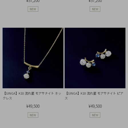
イ
¥57,200
¥57,200
ペ
NEW
NEW
ー
ジ
お
気
に
入
り
ア
イ
テ
【GINGA】K10 流れ星 モアサナイト ネッ
【GINGA】K10 流れ星 モアサナイト ピア
ム
クレス
ス
¥49,500
¥49,500
NEW
NEW
最
近