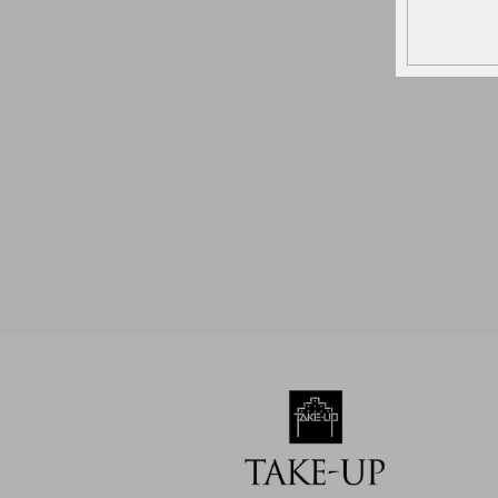
お
気
に
入
り
ア
イ
テ
ム
最
近
チ
ェ
ッ
ク
し
た
商
品
ご
利
用
ガ
イ
ド