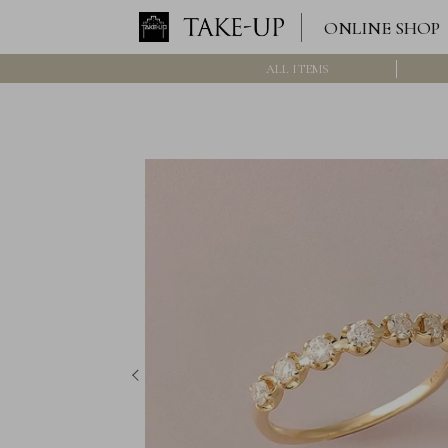
ONLINE SHOP
ALL ITEMS
ロ
グ
イ
ン
/
新
規
会
員
登
録
>>
International
Online
Shop
Item
ALL
Necklace
Pierced