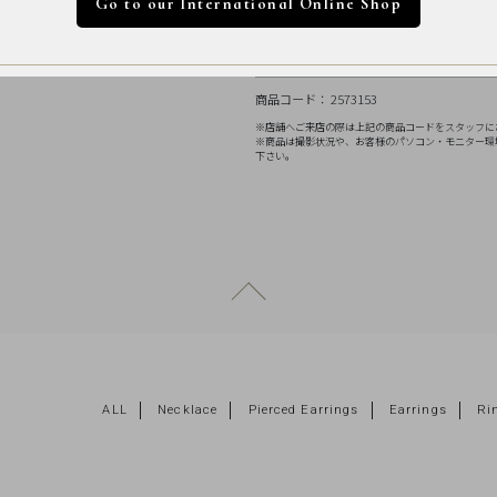
Go to our International Online Shop
【注意事項】
※4号はオーダー作成の為、発送ま
商品コード： 2573153
※店舗へご来店の際は上記の商品コードをスタッフに
※商品は撮影状況や、お客様のパソコン・モニター環
下さい。
ページトップへ戻る
ALL
Necklace
Pierced Earrings
Earrings
Ri