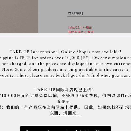
商品説明
InRed12月号掲載
有村架純さん着用
モアサナイト( 合成石)のピンキーリングで
モアサナイトは5万年前、宇宙から降って
TAKE-UP International Online Shop is now available!
目を惹く美しい輝きが魅力で、天然ダイヤモ
hipping is FREE for orders over 10,000 JPY, 10% consumption t
す。
s not charged, and the prices are displayed in your own currenc
天然モアサナイトは非常に希少ですが、ア
Note: Some of our products are only available in this current
を身につけることが出来るようになりまし
website. Thus, please come back if you don’t find what you want
存在感のあるモアサナイトと照り返しの美
ラー別
>
無色
ストーン別
>
きの繋がりが目を惹きます。
TAKE-UP国际网店现已上线！
INGAモアサナイト
过10,000日元的订单免费运输，不征收10%消费税，价格以您自己
*テイクアップの商品は、日本の職人の手仕事により
币显示。
意：我们的一些产品仅在当前网站上提供。 因此，如果您找不到想
素材
K10イエローゴー
东西，请回来。
サイズ
幅最大約3.0mm