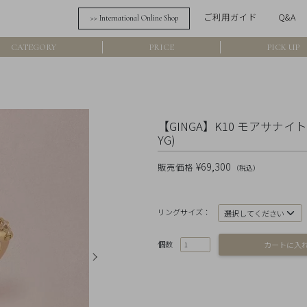
ご利用ガイド
Q&A
>> International Online Shop
詳細検索
CATEGORY
PRICE
PICK UP
フリーワード
在
アイテム
【GINGA】K10 モアサナイ
YG)
素材
¥69,300
販売価格
（税込）
価格
リングサイズ：
カラー
個数