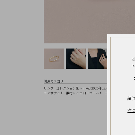
Earrings
Earrings
Charm
Ring
Bracelet
Disney
Season
S
Other
i
Pick
up
関連カテゴリ
リング
コレクション別
>
InRed 2025年12月号 掲載商品
カ
モアサナイト
素材
>
イエローゴールド
コレクション別
>
G
超
マ
注
イ
ペ
ー
ジ