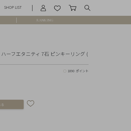
SHOP LIST
RANKING
庫なし含む
ト ハーフエタニティ 7石 ピンキーリング (
○
1890 ポイント
円 ～
円