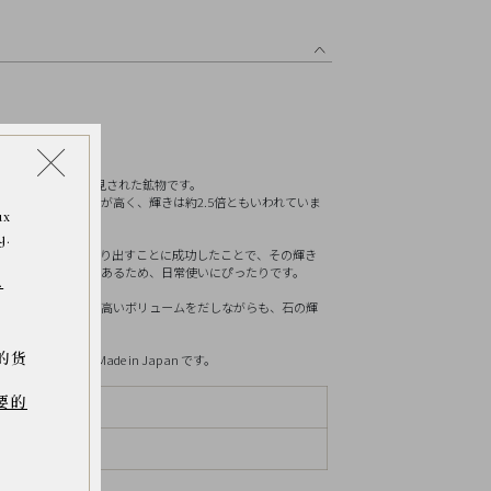
リセット
す。
きた隕石の跡から発見された鉱物です。
ンドよりも屈折率が高く、輝きは約2.5倍ともいわれていま
ax
y.
メリカで人工的に作り出すことに成功したことで、その輝き
た。優れた耐久性もあるため、日常使いにぴったりです。
.
しい石枠で満足度の高いボリュームをだしながらも、石の輝
的货
作られた Made in Japan です。
要的
ルド、モアサナイト