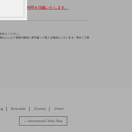
で約一ヵ月程のお時間を頂戴いたします。
お伝えください。
境などにより実物の色味と若干違って見える場合もございます。予めご了承
ng
Bracelet
Disney
Other
>> International Online Shop