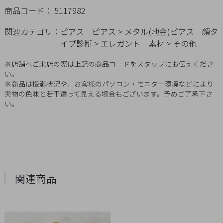
チ
商品コード： 5117982
ェ
関連カテゴリ：
ピアス
ピアス
>
メタル(地金)ピアス
顔タ
ッ
イプ診断
>
エレガント
素材
>
その他
ク
し
※店舗へご来店の際は上記の商品コードをスタッフにお伝えくださ
た
い。
商
※商品は撮影状況や、お客様のパソコン・モニター環境などにより
品
実物の色味と若干違って見える場合もございます。予めご了承下さ
い。
ご
利
用
関連商品
ガ
イ
ド