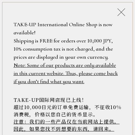
詳細検索
ONLINE SHOP
TAKE-UP International Online Shop is now
available!
ロ
フリーワード
Shipping is FREE for orders over 10,000 JPY,
グ
10% consumption tax is not charged, and the
イ
ン
prices are displayed in your own currency.
在庫なし含む
/
Note: Some of our products are only available
新
in this current website. Thus, please come back
規
アイテム
if you don’t find what you want.
会
員
登
TAKE-UP国际网店现已上线！
素材
録
超过10,000日元的订单免费运输，不征收10%
消费税，价格以您自己的货币显示。
注意：我们的一些产品仅在当前网站上提供。
>>
因此，如果您找不到想要的东西，请回来。
価格