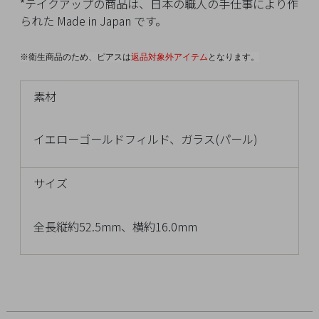
イ
*テイクアップの商品は、日本の職人の手仕事により作
ペ
られた Made in Japan です。
ー
ジ
※衛生商品のため、ピアスは
返品対象外アイテム
となります。
素材
お
気
イエローゴールドフィルド、ガラス(パール)
に
入
り
サイズ
ア
イ
全長縦約52.5mm、横約16.0mm
テ
ム
最
近