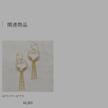
Q&A
SHOP
LIST
関連商品
GFワイヤーピアス
会
¥8,800
社