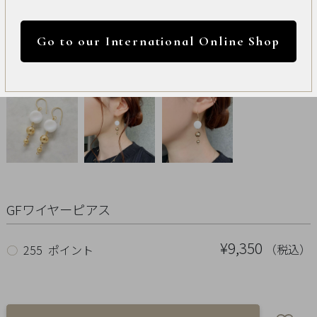
International
円 ～
円
Online
Go to our International Online Shop
Shop
カラー
Item
ALL
Necklace
リセット
Pierced
GFワイヤーピアス
Earrings
¥9,350
（税込）
○
255 ポイント
Earrings
Charm