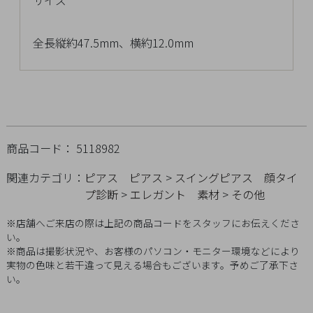
サイズ
チ
ェ
全長縦約47.5mm、横約12.0mm
ッ
ク
し
た
商
品
商品コード： 5118982
関連カテゴリ：
ピアス
ピアス
>
スイングピアス
顔タイ
プ診断
>
エレガント
素材
>
その他
ご
利
※店舗へご来店の際は上記の商品コードをスタッフにお伝えくださ
い。
用
※商品は撮影状況や、お客様のパソコン・モニター環境などにより
ガ
実物の色味と若干違って見える場合もございます。予めご了承下さ
イ
い。
ド