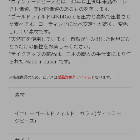
イ
*ヴィンテージビーズとは、30年以上90年未満のコレ
ペ
クト価値、美術的価値のあるものを差します。
ー
*ゴールドフィルドはK14Goldを圧力と高熱で圧着させ
ジ
た素材です。コーティングに比べ安定性が高く、変色
しにくい素材です。
*天然石を使用しています。自然が生み出した世界にひ
とつだけの個性をお楽しみください。
お
*テイクアップの商品は、日本の職人の手仕事により作
気
られた Made in Japan です。
に
入
り
※衛生商品のため、ピアスは
返品対象外アイテム
となります。
ア
イ
素材
テ
ム
イエローゴールドフィルド、ガラス(ヴィンテー
ジビーズ)
最
近