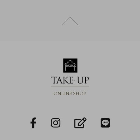
概
要
ページトップへ戻る
プ
ラ
イ
バ
シ
ー
ポ
リ
シ
ONLINE SHOP
ー
特
定
facebook
Instagram
blog
LINE
商
取