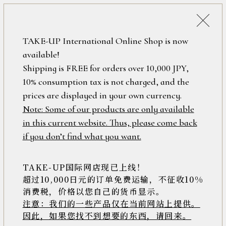
税込38,500円以上のお買い上げで
「ミニジュエリーポーチ」プレゼント！
詳細検索
TAKE-UP International Online Shop is now
ONLINE SHOP
available!
ロ
フリーワード
Shipping is FREE for orders over 10,000 JPY,
グ
10% consumption tax is not charged, and the
イ
ン
prices are displayed in your own currency.
在庫なし含む
/
Note: Some of our products are only available
新
in this current website. Thus, please come back
規
アイテム
if you don’t find what you want.
会
員
登
TAKE-UP国际网店现已上线！
素材
録
超过10,000日元的订单免费运输，不征收10%
消费税，价格以您自己的货币显示。
注意：我们的一些产品仅在当前网站上提供。
>>
因此，如果您找不到想要的东西，请回来。
価格