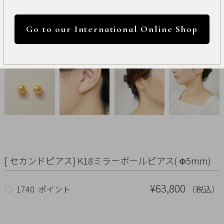
International
円 ～
円
Online
Go to our International Online Shop
Shop
カラー
Item
ALL
Necklace
リセット
Pierced
Earrings
[ セカンドピアス] K18ミラーボールピアス( Φ5mm)
Earrings
¥63,800
（税込）
○
1740 ポイント
Charm