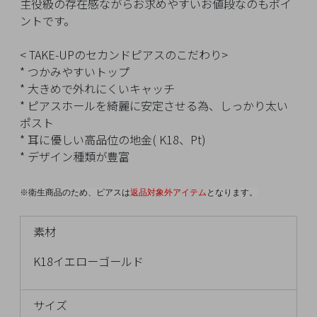
イ
主役級の存在感ながらお求めやすいお値段なのもポイ
ペ
ントです。
ー
ジ
< TAKE-UPのセカンドピアスのこだわり>
* つかみやすいトップ
* 大きめで外れにくいキャッチ
* ピアスホールを綺麗に安定させる為、しっかり太い
お
ポスト
気
* 耳に優しい高品位の地金( K18、Pt)
に
* デザイン種類が豊富
入
り
ア
※衛生商品のため、ピアスは
返品対象外アイテム
となります。
イ
テ
素材
ム
K18イエローゴールド
最
サイズ
近