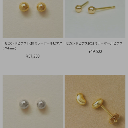
概
要
プ
ラ
イ
[ セカンドピアス] K18ミラーボールピアス
[セカンドピアス]K18ミラーボールピアス
バ
( Φ4mm)
¥49,500
シ
¥57,200
ー
ポ
リ
シ
ー
特
定
商
取