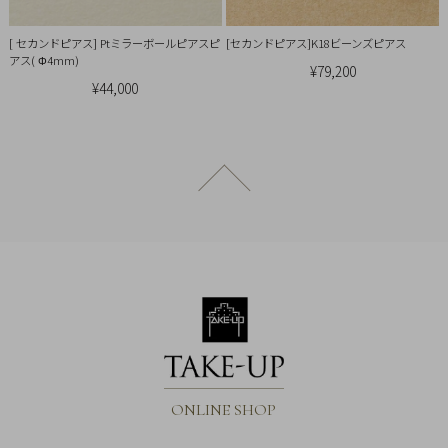
引
法
[ セカンドピアス] Ptミラーボールピアスピ
[セカンドピアス]K18ビーンズピアス
に
アス( Φ4mm)
¥79,200
基
¥44,000
づ
く
表
ページトップへ戻る
示
ONLINE SHOP