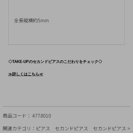
チ
ェ
ッ
全長縦横約5mm
ク
し
た
商
品
◇TAKE-UPのセカンドピアスのこだわりをチェック◇
≫詳しくはこちら≪
ご
利
用
ガ
イ
商品コード： 4778010
ド
関連カテゴリ：
ピアス
セカンドピアス
セカンドピアス
>