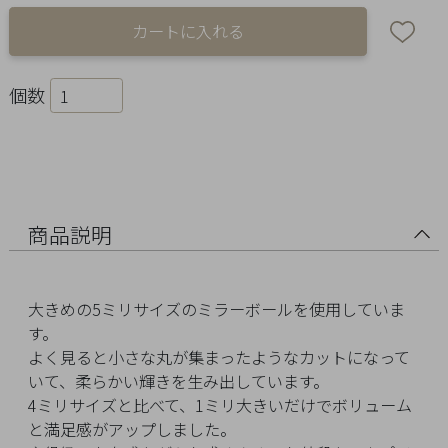
Ring
Bracelet
個数
Disney
Season
Other
商品説明
Pick
up
大きめの5ミリサイズのミラーボールを使用していま
す。
よく見ると小さな丸が集まったようなカットになって
いて、柔らかい輝きを生み出しています。
4ミリサイズと比べて、1ミリ大きいだけでボリューム
マ
と満足感がアップしました。