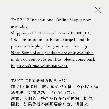
税込38,500円以上のお買い上げで
「ミニジュエリーポーチ」プレゼント！
詳細検索
TAKE-UP International Online Shop is now
ONLINE SHOP
available!
ロ
フリーワード
Shipping is FREE for orders over 10,000 JPY,
グ
10% consumption tax is not charged, and the
イ
ン
prices are displayed in your own currency.
在庫なし含む
/
Note: Some of our products are only available
新
in this current website. Thus, please come back
規
アイテム
if you don’t find what you want.
会
員
登
TAKE-UP国际网店现已上线！
素材
録
超过10,000日元的订单免费运输，不征收10%
消费税，价格以您自己的货币显示。
注意：我们的一些产品仅在当前网站上提供。
>>
因此，如果您找不到想要的东西，请回来。
価格