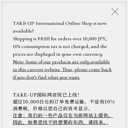
税込38,500円以上のお買い上げで
「ミニジュエリーポーチ」プレゼント！
詳細検索
TAKE-UP International Online Shop is now
ONLINE SHOP
available!
ロ
フリーワード
Shipping is FREE for orders over 10,000 JPY,
グ
10% consumption tax is not charged, and the
イ
ン
prices are displayed in your own currency.
在庫なし含む
/
Note: Some of our products are only available
新
in this current website. Thus, please come back
規
アイテム
if you don’t find what you want.
会
員
登
TAKE-UP国际网店现已上线！
素材
録
超过10,000日元的订单免费运输，不征收10%
消费税，价格以您自己的货币显示。
注意：我们的一些产品仅在当前网站上提供。
>>
因此，如果您找不到想要的东西，请回来。
価格