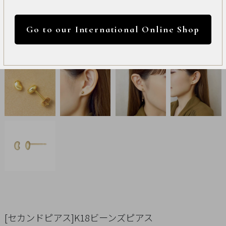
International
円 ～
円
Online
Go to our International Online Shop
Shop
カラー
Item
ALL
Necklace
リセット
Pierced
Earrings
Earrings
Charm
[セカンドピアス]K18ビーンズピアス