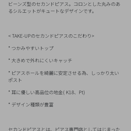
イ
ビーンズ型のセカンドピアス。コロンとした丸みのあ
ペ
るシルエットがキュートなデザインです。
ー
ジ
< TAKE-UPのセカンドピアスのこだわり>
お
* つかみやすいトップ
気
に
* 大きめで外れにくいキャッチ
入
り
* ピアスホールを綺麗に安定させる為、しっかり太い
ア
ポスト
イ
* 耳に優しい高品位の地金( K18、Pt)
テ
ム
* デザイン種類が豊富
最
近
セカンドピアスとは、ピアス専門店としてはじまった