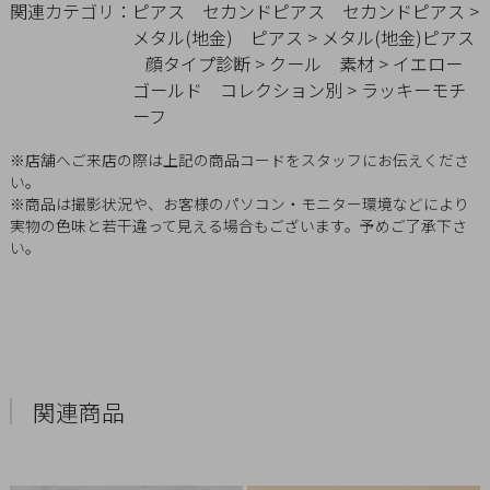
関連カテゴリ：
ピアス
セカンドピアス
セカンドピアス
>
概
メタル(地金)
ピアス
>
メタル(地金)ピアス
要
顔タイプ診断
>
クール
素材
>
イエロー
プ
ゴールド
コレクション別
>
ラッキーモチ
ラ
ーフ
イ
※店舗へご来店の際は上記の商品コードをスタッフにお伝えくださ
バ
い。
シ
※商品は撮影状況や、お客様のパソコン・モニター環境などにより
実物の色味と若干違って見える場合もございます。予めご了承下さ
ー
い。
ポ
リ
シ
ー
特
定
関連商品
商
取