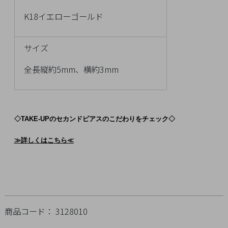
Q&A
K18イエローゴールド
SHOP
LIST
サイズ
全長縦約5mm、横約3mm
◇TAKE-UPのセカンドピアスのこだわりをチェック◇
≫詳しくはこちら≪
会
商品コード： 3128010
社