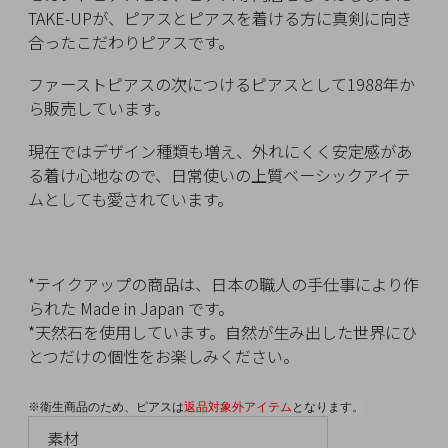
チ
TAKE-UPが、ピアスとピアスを着ける方に真剣に向き
ェ
合ったこだわりピアスです。
ッ
ファーストピアスの次につけるピアスとして1988年か
ク
ら販売しています。
し
た
現在ではデザイン種類も増え、外れにくく安定感があ
商
る着け心地なので、日常使いの上質ベーシックアイテ
品
ムとしても愛されています。
*テイクアップの商品は、日本の職人の手仕事により作
ご
られた Made in Japan です。
利
*天然石を使用しています。自然が生み出した世界にひ
用
とつだけの個性をお楽しみください。
ガ
イ
※衛生商品のため、ピアスは
返品対象外アイテム
となります。
ド
素材