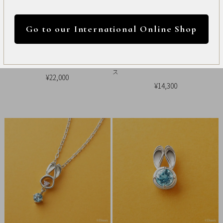
International
円 ～
円
Online
Go to our International Online Shop
Shop
カラー
【WEB限定】ディズニーコレクションジュ
【WEB限定】【 Solo Pierce】ディズニー
Item
エリー[ズートピア]ネックレス
コレクションジュエリー[ズートピア]ピア
ス
¥22,000
¥14,300
ALL
Necklace
リセット
Pierced
Earrings
Earrings
Charm