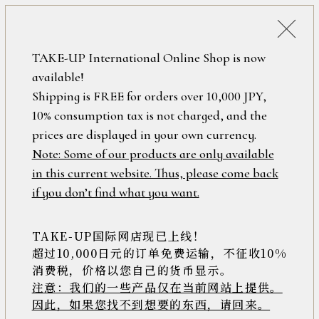
詳細検索
ONLINE SHOP
TAKE-UP International Online Shop is now
available!
ロ
フリーワード
Shipping is FREE for orders over 10,000 JPY,
グ
ズートピア
10% consumption tax is not charged, and the
イ
ン
prices are displayed in your own currency.
在庫なし含む
/
Note: Some of our products are only available
新
in this current website. Thus, please come back
安い順
高い順
新着順
規
アイテム
if you don’t find what you want.
会
8件中1件～8件を表示
員
登
TAKE-UP国际网店现已上线！
素材
録
超过10,000日元的订单免费运输，不征收10%
消费税，价格以您自己的货币显示。
注意：我们的一些产品仅在当前网站上提供。
>>
因此，如果您找不到想要的东西，请回来。
価格