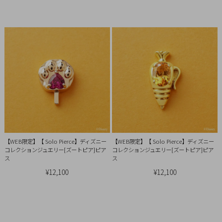
イ
ペ
ー
ジ
お
気
に
入
り
ア
【WEB限定】【 Solo Pierce】ディズニー
【WEB限定】【 Solo Pierce】ディズニー
イ
コレクションジュエリー[ズートピア]ピア
コレクションジュエリー[ズートピア]ピア
テ
ス
ス
ム
¥12,100
¥12,100
最
近