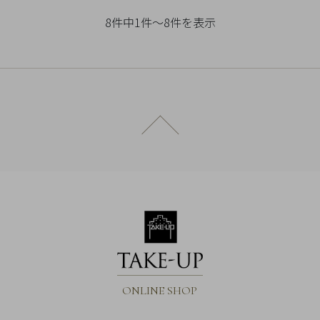
チ
8件中1件～8件を表示
ェ
ッ
ク
し
た
商
ページトップへ戻る
品
ご
利
用
ガ
イ
ONLINE SHOP
ド