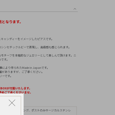
リセット
売となります。
スキャンディーをイメージしたピアスです。
のシンセチックルビーで表現し、高級感も感じられます。
るモチーフを本格的なジュエリーとして楽しんで頂けます。ニ
めです。
り作られたMade in Japanです。
幅がありますが、ご了承ください。
リーです。
BOXが付属いたします。
予めご了承くださいませ。
イテム
となります。
ンクゴールドコーティング、ポストのみサージカルステンレ
コン