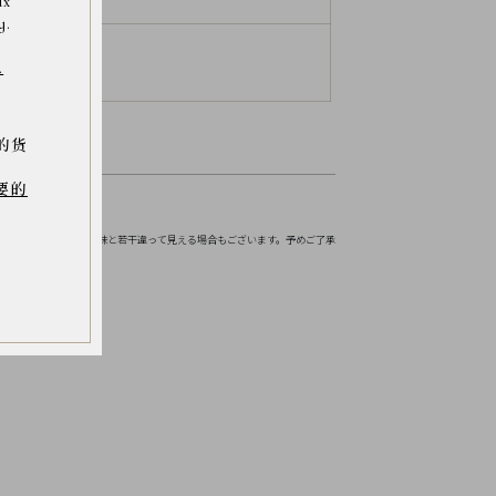
ax
y.
.
的货
要的
お伝えください。
境などにより実物の色味と若干違って見える場合もございます。予めご了承