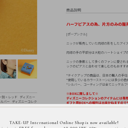
商品説明
ハーフピアスの為、片方のみの販
[ポープシクル]
ニックが販売していた肉球の形をしたアイ
肉球の手の平部分は大粒のハートシェイプ
ニックの象徴として多くのファンに愛され
ックのピアスと合わせて楽しむのもおすす
*テイクアップの商品は、日本の職人の手仕事によ
*使用しているカラーストーンには多少の色
*シルバー、コーティングは全てニッケルフ
※BOXに関しまして※
ー別
>
レッド
ディズニー
ディズニーコレクションのアイテムには専用
シルバー
ディズニーコレク
ギフト用BOXへの梱包は出来かねますので
※衛生商品のため、ピアスは
返品対象外ア
TAKE-UP International Online Shop is now available!
素
スターリングシルバー(K18ピ
材
ス)、シンセチックルビー、シリ