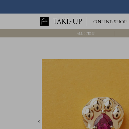
ロ
ONLINE SHOP
グ
イ
ン
ALL ITEMS
/
新
規
会
員
登
録
>>
International
Online
Shop
Item
ALL
Necklace
Pierced