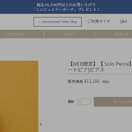
税込38,500円以上のお買い上げで
「ミニジュエリーポーチ」プレゼント！
詳細検索
ご利用ガイド
Q&A
>> International Online Shop
フリーワード
CATEGORY
PRICE
PICK UP
在
アイテム
【WEB限定】【 Solo Pi
ートピア]ピアス
素材
¥12,100
販売価格
（税込）
価格
個数
カラー