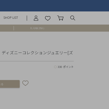
SHOP LIST
RANKING
庫なし含む
erce】ディズニーコレクションジュエリー[ズ
○
330 ポイント
円 ～
円