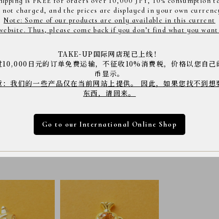
hipping is FREE for orders over 10,000 JPY, 10% consumption t
s not charged, and the prices are displayed in your own currenc
サ
Note: Some of our products are only available in this current
イ
全長縦約8.6mm、横約6.7mm
website. Thus, please come back if you don’t find what you want
ズ
TAKE-UP国际网店现已上线！
>ディズニー公式サイトはこちら<
过10,000日元的订单免费运输，不征收10%消费税，价格以您自己
币显示。
意：我们的一些产品仅在当前网站上提供。 因此，如果您找不到想
商品コード： 4128008
东西，请回来。
※店舗へご来店の際は上記の商品コードをスタッフに
※商品は撮影状況や、お客様のパソコン・モニター環
下さい。
Go to our International Online Shop