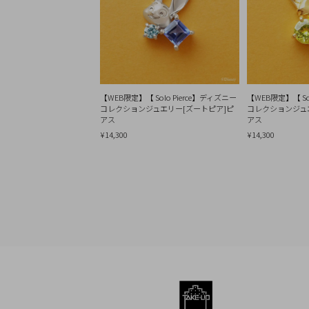
Q&A
SHOP
LIST
【WEB限定】【 Solo Pierce】ディズニー
【WEB限定】【 So
コレクションジュエリー[ズートピア]ピ
コレクションジュ
アス
アス
¥14,300
¥14,300
会
社
概
要
プ
ラ
イ
バ
シ
ー
ポ
リ
シ