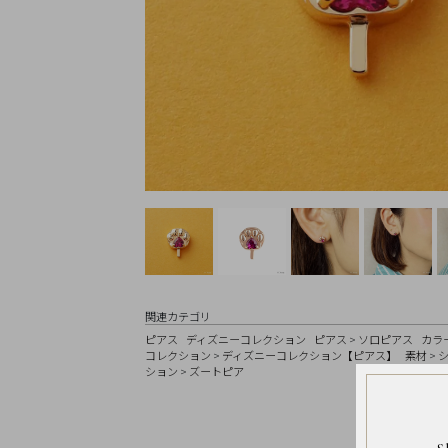
Earrings
Earrings
Charm
Ring
Bracelet
Disney
Season
Other
Pick
up
関連カテゴリ
ピアス
ディズニーコレクション
ピアス
>
ソロピアス
カラ
マ
コレクション
>
ディズニーコレクション【ピアス】
素材
>
イ
ション
>
ズートピア
ペ
ー
ジ