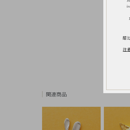
S
お
i
気
に
入
り
ア
イ
テ
ム
超
最
注
近
チ
ェ
ッ
ク
し
た
商
品
関連商品
ご
利
用
ガ
イ
ド