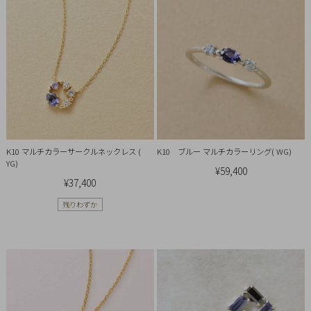
チ
ェ
ッ
ク
し
た
商
品
K10 マルチカラーサークルネックレス (
K10 ブルー マルチカラーリング( WG)
YG)
¥59,400
¥37,400
ご
残りわずか
利
用
ガ
イ
ド