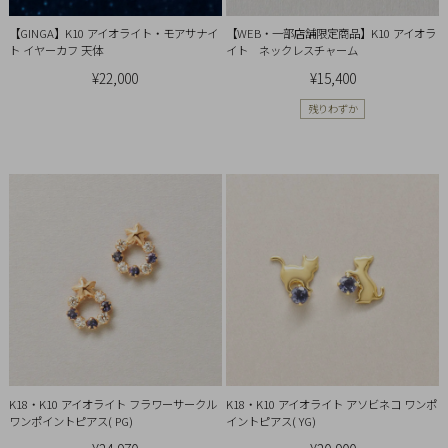
Ring
【GINGA】K10 アイオライト・モアサナイ
【WEB・一部店舗限定商品】K10 アイオラ
Bracelet
ト イヤーカフ 天体
イト ネックレスチャーム
¥22,000
¥15,400
Disney
残りわずか
Season
Other
Pick
up
K18・K10 アイオライト フラワーサークル
K18・K10 アイオライト アソビネコ ワンポ
ワンポイントピアス( PG)
イントピアス( YG)
マ