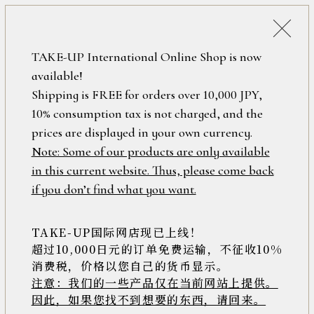
詳細検索
ONLINE SHOP
TAKE-UP International Online Shop is now
available!
ロ
フリーワード
Shipping is FREE for orders over 10,000 JPY,
グ
アイオライト
10% consumption tax is not charged, and the
イ
ン
prices are displayed in your own currency.
在庫なし含む
/
Note: Some of our products are only available
新
in this current website. Thus, please come back
安い順
高い順
新着順
規
アイテム
if you don’t find what you want.
会
12件中1件～12件を表示
員
登
TAKE-UP国际网店现已上线！
素材
録
超过10,000日元的订单免费运输，不征收10%
消费税，价格以您自己的货币显示。
注意：我们的一些产品仅在当前网站上提供。
>>
因此，如果您找不到想要的东西，请回来。
価格