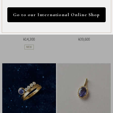
International
円 ～
円
Online
Go to our International Online Shop
Shop
カラー
【 Solo Pierce】ディズニーコレクション
[ セカンドピアス]Ptアイオライト スクエア
Item
ジュエリー[くまのプーさん]ピアス
カットピアス
¥14,300
¥39,600
ALL
NEW
Necklace
リセット
Pierced
Earrings
Earrings
Charm