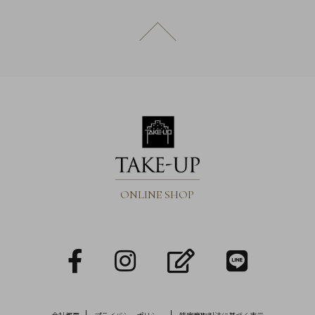
概
要
ページトップへ戻る
プ
ラ
イ
バ
シ
ー
ポ
リ
ONLINE SHOP
シ
ー
特
facebook
Instagram
blog
LINE
定
商
取