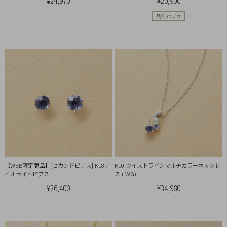
イ
¥24,970
¥20,900
ペ
残りわずか
ー
ジ
お
気
に
入
り
ア
イ
テ
【WEB限定商品】[セカンドピアス] K18ア
K10 ツイストラインマルチカラーネックレ
ム
イオライトピアス
ス ( WG)
¥26,400
¥34,980
最
近