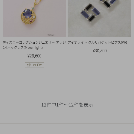
Q&A
SHOP
LIST
ディズニーコレクションジュエリー[アラジ
アイオライト クルリバケットピアス(WG)
ン]ネックレス(Moonlight)
¥30,800
¥28,600
残りわずか
12件中1件～12件を表示
会
社