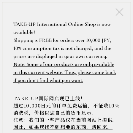
詳細検索
ONLINE SHOP
TAKE-UP International Online Shop is now
available!
ロ
フリーワード
Shipping is FREE for orders over 10,000 JPY,
グ
10% consumption tax is not charged, and the
イ
ン
prices are displayed in your own currency.
在庫なし含む
/
Note: Some of our products are only available
新
in this current website. Thus, please come back
規
アイテム
if you don’t find what you want.
会
員
登
TAKE-UP国际网店现已上线！
素材
録
超过10,000日元的订单免费运输，不征收10%
消费税，价格以您自己的货币显示。
注意：我们的一些产品仅在当前网站上提供。
>>
因此，如果您找不到想要的东西，请回来。
価格