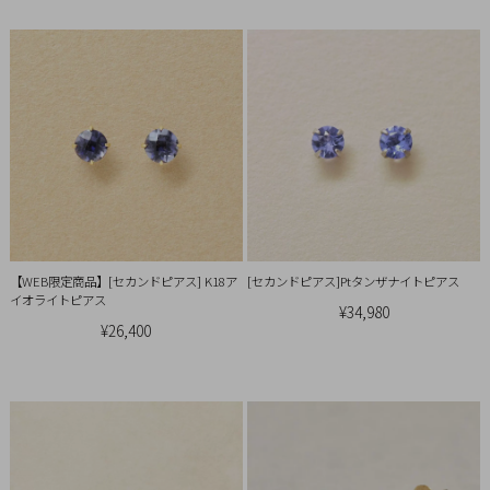
概
要
プ
ラ
イ
バ
シ
ー
ポ
【WEB限定商品】[セカンドピアス] K18ア
[セカンドピアス]Ptタンザナイトピアス
リ
イオライトピアス
¥34,980
シ
¥26,400
ー
特
定
商
取