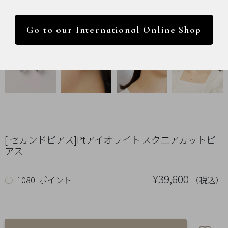
International
円 ～
円
Online
Go to our International Online Shop
Shop
カラー
Item
ALL
Necklace
リセット
[ セカンドピアス]Ptアイオライト スクエアカットピ
Pierced
アス
Earrings
¥39,600
（税込）
○
1080 ポイント
Earrings
Charm