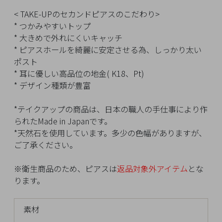
イ
ペ
< TAKE-UPのセカンドピアスのこだわり>
ー
* つかみやすいトップ
ジ
* 大きめで外れにくいキャッチ
* ピアスホールを綺麗に安定させる為、しっかり太い
ポスト
* 耳に優しい高品位の地金( K18、Pt)
お
* デザイン種類が豊富
気
に
*テイクアップの商品は、日本の職人の手仕事により作
入
られたMade in Japanです。
り
*天然石を使用しています。多少の色幅がありますが、
ア
ご了承ください。
イ
テ
※衛生商品のため、ピアスは
返品対象外アイテム
とな
ム
ります。
最
素材
近