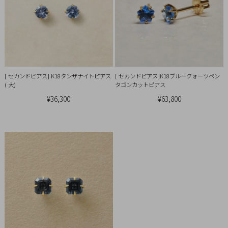
引
法
に
基
づ
く
[ セカンドピアス] K18タンザナイトピアス
[ セカンドピアス]K18ブルークォーツペン
表
( 大)
タゴンカットピアス
示
¥36,300
¥63,800