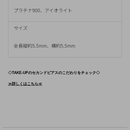
チ
プラチナ900、アイオライト
ェ
ッ
ク
サイズ
し
た
全長縦約5.5mm、横約5.5mm
商
品
◇TAKE-UPのセカンドピアスのこだわりをチェック◇
ご
≫詳しくはこちら≪
利
用
ガ
イ
ド