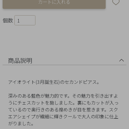
Ring
Bracelet
個数
Disney
Season
Other
商品説明
Pick
アイオライト(3月誕生石)のセカンドピアス。
up
深みのある藍色が魅力的です。その魅力を引き出すよ
うにチェスカットを施しました。裏にもカットが入っ
ているので奥行きのある煌めきが目を惹きます。スク
エアシェイプが繊細に輝きクールで大人の印象に仕上
マ
がりました。