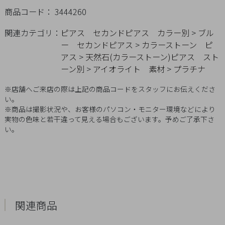
Q&A
商品コード： 3444260
関連カテゴリ：
ピアス
セカンドピアス
カラー別
>
ブル
SHOP
ー
セカンドピアス
>
カラーストーン
ピ
LIST
アス
>
天然石(カラーストーン)ピアス
スト
ーン別
>
アイオライト
素材
>
プラチナ
※店舗へご来店の際は上記の商品コードをスタッフにお伝えくださ
い。
※商品は撮影状況や、お客様のパソコン・モニター環境などにより
実物の色味と若干違って見える場合もございます。予めご了承下さ
い。
関連商品
会
社