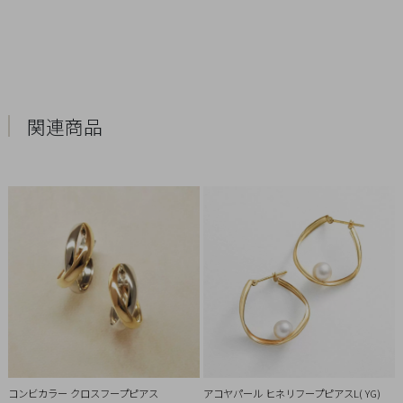
Q&A
SHOP
LIST
関連商品
会
コンビカラー クロスフープピアス
アコヤパール ヒネリフープピアスL( YG)
社