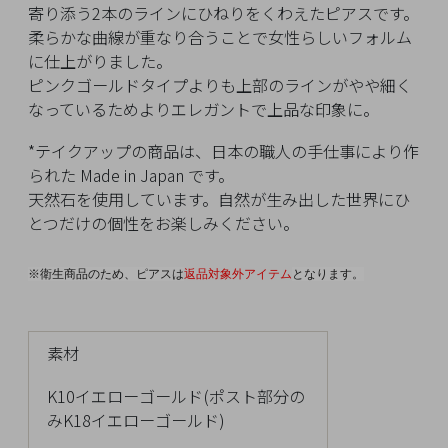
イ
寄り添う2本のラインにひねりをくわえたピアスです。
ペ
柔らかな曲線が重なり合うことで女性らしいフォルム
ー
に仕上がりました。
ジ
ピンクゴールドタイプよりも上部のラインがやや細く
なっているためよりエレガントで上品な印象に。
お
*テイクアップの商品は、日本の職人の手仕事により作
気
られた Made in Japan です。
に
天然石を使用しています。自然が生み出した世界にひ
入
とつだけの個性をお楽しみください。
り
ア
※衛生商品のため、ピアスは
返品対象外アイテム
となります。
イ
テ
ム
素材
K10イエローゴールド(ポスト部分の
最
みK18イエローゴールド)
近