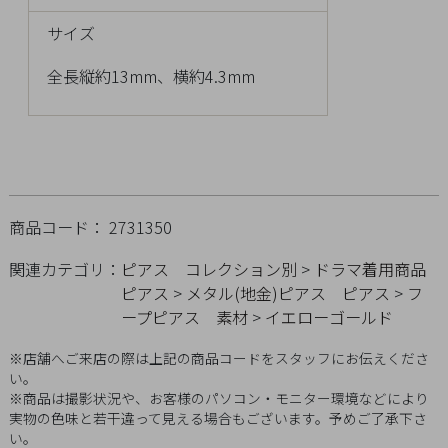
チ
サイズ
ェ
ッ
全長縦約13mm、横約4.3mm
ク
し
た
商
品
商品コード： 2731350
関連カテゴリ：
ピアス
コレクション別
>
ドラマ着用商品
ご
ピアス
>
メタル(地金)ピアス
ピアス
>
フ
利
ープピアス
素材
>
イエローゴールド
用
※店舗へご来店の際は上記の商品コードをスタッフにお伝えくださ
ガ
い。
イ
※商品は撮影状況や、お客様のパソコン・モニター環境などにより
ド
実物の色味と若干違って見える場合もございます。予めご了承下さ
い。