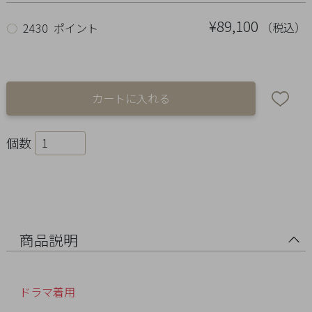
Ring
¥89,100
（税込）
○
2430 ポイント
Bracelet
Disney
Season
Other
個数
Pick
up
商品説明
ドラマ着用
マ