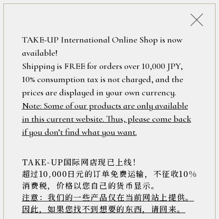
税込38,500円以上のお買い上げで
「ミニジュエリーポーチ」プレゼント！
詳細検索
TAKE-UP International Online Shop is now
ONLINE SHOP
available!
ロ
フリーワード
Shipping is FREE for orders over 10,000 JPY,
グ
10% consumption tax is not charged, and the
イ
ン
prices are displayed in your own currency.
在庫なし含む
/
Note: Some of our products are only available
新
in this current website. Thus, please come back
規
アイテム
if you don’t find what you want.
会
員
登
TAKE-UP国际网店现已上线！
素材
録
超过10,000日元的订单免费运输，不征收10%
消费税，价格以您自己的货币显示。
注意：我们的一些产品仅在当前网站上提供。
>>
因此，如果您找不到想要的东西，请回来。
価格