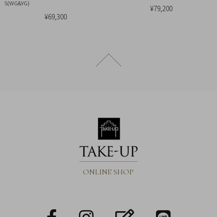
S(WG&YG)
¥79,200
概
¥69,300
要
プ
ラ
ページトップへ戻る
イ
バ
シ
ー
ポ
リ
シ
ー
特
ONLINE SHOP
定
商
取
facebook
Instagram
blog
LINE