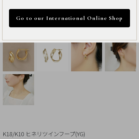
International
円 ～
円
Online
Go to our International Online Shop
Shop
カラー
Item
ALL
Necklace
リセット
Pierced
Earrings
Earrings
Charm
K18/K10 ヒネリツインフープ(YG)