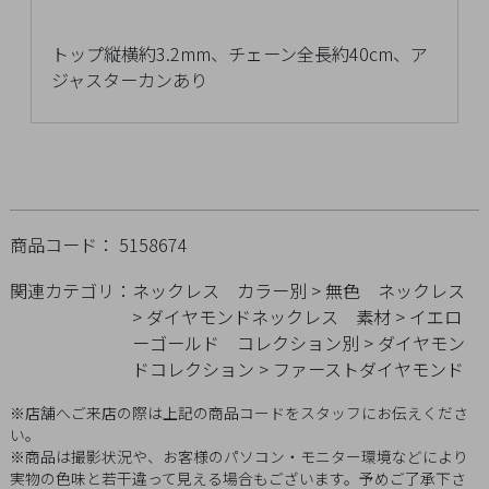
チ
ェ
トップ縦横約3.2mm、チェーン全長約40cm、ア
ッ
ジャスターカンあり
ク
し
た
商
品
商品コード： 5158674
関連カテゴリ：
ネックレス
カラー別
>
無色
ネックレス
>
ダイヤモンドネックレス
素材
>
イエロ
ご
ーゴールド
コレクション別
>
ダイヤモン
利
ドコレクション
>
ファーストダイヤモンド
用
ガ
※店舗へご来店の際は上記の商品コードをスタッフにお伝えくださ
イ
い。
ド
※商品は撮影状況や、お客様のパソコン・モニター環境などにより
実物の色味と若干違って見える場合もございます。予めご了承下さ