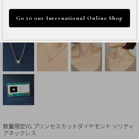
International
円 ～
円
Online
Go to our International Online Shop
Shop
カラー
Item
ALL
Necklace
リセット
Pierced
Earrings
Earrings
Charm
数量限定YG プリンセスカットダイヤモンド ソリティ
アネックレス