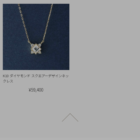
引
法
に
基
づ
く
表
示
K10 ダイヤモンド スクエアーデザインネッ
クレス
¥59,400
ページトップへ戻る