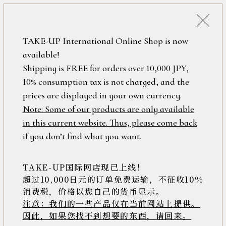
税込38,500円以上のお買い上げで
「ミニジュエリーポーチ」プレゼント！
詳細検索
TAKE-UP International Online Shop is now
ONLINE SHOP
available!
ロ
フリーワード
Shipping is FREE for orders over 10,000 JPY,
グ
10% consumption tax is not charged, and the
イ
ン
prices are displayed in your own currency.
在庫なし含む
/
Note: Some of our products are only available
新
in this current website. Thus, please come back
規
アイテム
if you don’t find what you want.
会
員
登
TAKE-UP国际网店现已上线！
素材
録
超过10,000日元的订单免费运输，不征收10%
消费税，价格以您自己的货币显示。
注意：我们的一些产品仅在当前网站上提供。
>>
因此，如果您找不到想要的东西，请回来。
価格