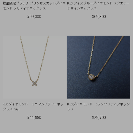
数量限定プラチナ プリンセスカットダイヤ
K10 アイスブルーダイヤモンド スクエアー
概
モンド ソリティアネックレス
デザインネックレス
要
¥99,000
¥69,300
プ
ラ
イ
バ
シ
ー
ポ
リ
シ
ー
特
K10ダイヤモンド ミニマムフラワーネッ
K10ダイヤモンド 6ツメソリティアネック
クレス( YG)
レス
定
¥44,880
¥29,700
商
取