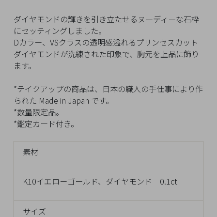
イ
ペ
ダイヤモンドの輝きを引き立たせるヌーディーな石枠
ー
にセッティングしました。
ジ
Dカラー、VSクラスの透明感溢れるプリンセスカット
ダイヤモンドが洗練された印象で、胸元を上品に飾り
ます。
お
気
*テイクアップの商品は、日本の職人の手仕事により作
に
られた Made in Japan です。
入
*数量限定品。
り
*鑑定カード付き。
ア
イ
素材
テ
ム
K10イエローゴールド、ダイヤモンド 0.1ct
最
サイズ
近