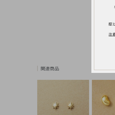
お
気
に
入
り
ア
超
イ
テ
ム
注
最
近
チ
ェ
ッ
ク
し
関連商品
た
商
品
ご
利
用
ガ
イ
ド