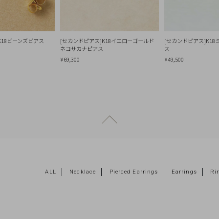
K18ビーンズピアス
[セカンドピアス]K18イエローゴールド
[セカンドピアス]K1
ネコサカナピアス
ス
¥69,300
¥49,500
ページトップへ戻る
ALL
Necklace
Pierced Earrings
Earrings
Ri