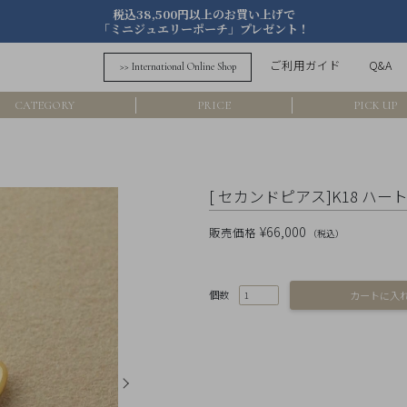
税込38,500円以上のお買い上げで
「ミニジュエリーポーチ」プレゼント！
詳細検索
ご利用ガイド
Q&A
>> International Online Shop
フリーワード
CATEGORY
PRICE
PICK UP
在
アイテム
[ セカンドピアス]K18 ハート
素材
¥66,000
販売価格
（税込）
価格
個数
カラー