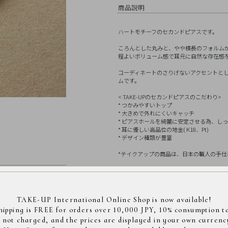
商品説明
ハートモチーフのセカンドピアスです。
ころんとした丸みと、やや横長のフォルム
程よいボリューム感で耳元に自然な存在感
コーディネートのさりげないアクセントと
ムです。
< TAKE-UPのセカンドピアスのこだわり>
* つかみやすいトップ
* 大きめで外れにくいキャッチ
* ピアスホールを綺麗に安定させる為、し
* 耳に優しい高品位の地金( K18、Pt)
* デザイン種類が豊富
*テイクアップの商品は、日本の職人の手仕事によ
※衛生商品のため、ピアスは
返品対象外ア
アス
素材
>
イエローゴー
素材
K18イエロー
TAKE-UP International Online Shop is now available!
サイズ
全長縦約3.6m
hipping is FREE for orders over 10,000 JPY, 10% consumption t
s not charged, and the prices are displayed in your own currenc