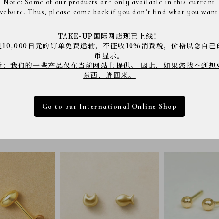
Note: Some of our products are only available in this current
website. Thus, please come back if you don’t find what you want
◇TAKE-UPのセカンドピアスのこ
≫詳しくはこちら≪
TAKE-UP国际网店现已上线！
过10,000日元的订单免费运输，不征收10%消费税，价格以您自己
币显示。
商品コード： 4577010
意：我们的一些产品仅在当前网站上提供。 因此，如果您找不到想
※店舗へご来店の際は上記の商品コードをスタッフに
东西，请回来。
※商品は撮影状況や、お客様のパソコン・モニター環
下さい。
Go to our International Online Shop