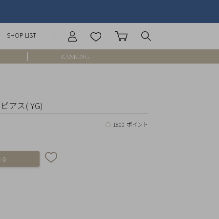
SHOP LIST
RANKING
庫なし含む
ピアス( YG)
○
1800 ポイント
円 ～
円