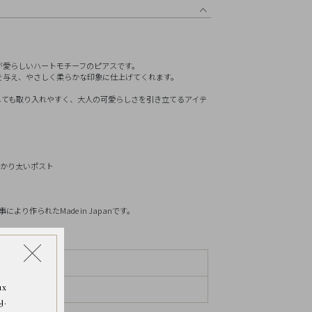
リセット
が愛らしいハートモチーフのピアスです。
を与え、やさしく柔らかな印象に仕上げてくれます。
しても取り入れやすく、大人の可愛らしさを引き立てるアイテ
っかり太いポスト
り作られたMade in Japanです。
イテム
となります。
ゴールド
m、横約4.0mm
ax
y.