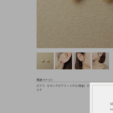
Earrings
Earrings
Charm
Ring
Bracelet
Disney
Season
Other
Pick
up
関連カテゴリ
ピアス
セカンドピアス
>
メタル(地金)
ピアス
>
スタッドピ
マ
ルド
イ
ペ
ー
ジ
S
i