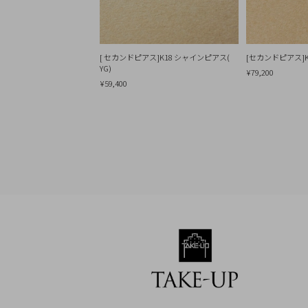
Q&A
SHOP
LIST
[ セカンドピアス]K18 シャインピアス(
[セカンドピアス]
YG)
¥79,200
¥59,400
会
社
概
要
プ
ラ
イ
バ
シ
ー
ポ
リ
シ