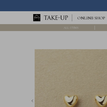
ロ
ONLINE SHOP
グ
イ
ン
ALL ITEMS
/
新
規
会
員
登
録
>>
International
Online
Shop
Item
ALL
Necklace
Pierced