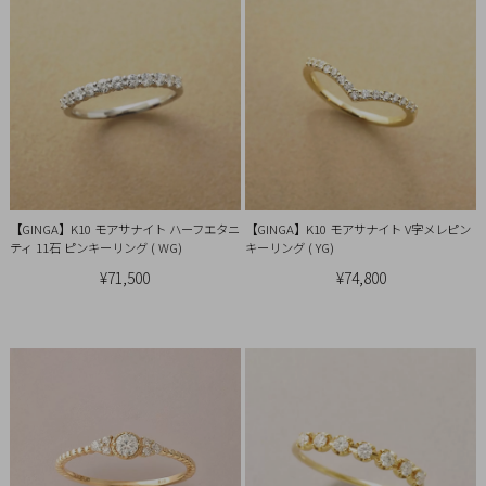
概
要
プ
ラ
イ
バ
シ
ー
【GINGA】K10 モアサナイト ハーフエタニ
【GINGA】K10 モアサナイト V字メレピン
ティ 11石 ピンキーリング ( WG)
キーリング ( YG)
ポ
¥71,500
¥74,800
リ
シ
ー
特
定
商
取