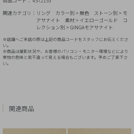
商品コード： 4572153
Q&A
関連カテゴリ：
リング
カラー別
>
無色
ストーン別
>
モ
アサナイト
素材
>
イエローゴールド
コ
SHOP
レクション別
>
GINGAモアサナイト
LIST
※店舗へご来店の際は上記の商品コードをスタッフにお伝えくださ
い。
※商品は撮影状況や、お客様のパソコン・モニター環境などにより
実物の色味と若干違って見える場合もございます。予めご了承下さ
い。
関連商品
会
社