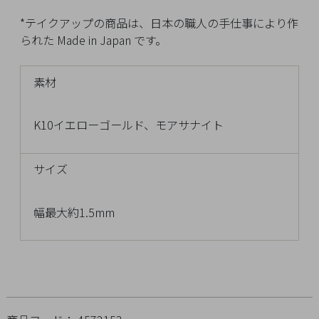
チ
*テイクアップの商品は、日本の職人の手仕事により作
ェ
られた Made in Japan です。
ッ
ク
し
素材
た
商
K10イエローゴールド、モアサナイト
品
サイズ
ご
幅最大約1.5mm
利
用
ガ
イ
ド