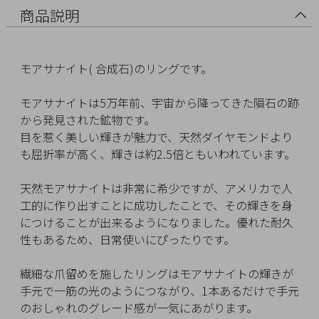
イ
商品説明
ペ
ー
ジ
モアサナイト( 合成石)のリングです。
モアサナイトは5万年前、宇宙から降ってきた隕石の跡
お
から発見された鉱物です。
気
目を惹く美しい輝きが魅力で、天然ダイヤモンドより
に
も屈折率が高く、輝きは約2.5倍ともいわれています。
入
り
天然モアサナイトは非常に希少ですが、アメリカで人
ア
工的に作り出すことに成功したことで、その輝きを身
イ
につけることが出来るようになりました。優れた耐久
テ
性もあるため、日常使いにぴったりです。
ム
繊細な爪留めを施したリングはモアサナイトの輝きが
手元で一筋の光のようにつながり、1本あるだけで手元
最
のおしゃれのグレード感が一気にあがります。
近