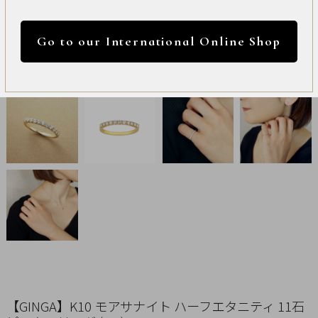
International
円 ～
円
Online
Go to our International Online Shop
Shop
カラー
Item
ALL
Necklace
リセット
Pierced
Earrings
Earrings
Charm
【GINGA】K10 モアサナイト ハーフエタニティ 11石