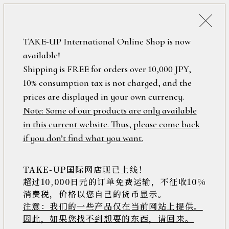
税込38,500円以上のお買い上げで
「ミニジュエリーポーチ」プレゼント！
詳細検索
TAKE-UP International Online Shop is now
ONLINE SHOP
available!
ロ
フリーワード
Shipping is FREE for orders over 10,000 JPY,
グ
10% consumption tax is not charged, and the
イ
ン
prices are displayed in your own currency.
在庫なし含む
/
Note: Some of our products are only available
新
in this current website. Thus, please come back
規
アイテム
if you don’t find what you want.
会
員
登
TAKE-UP国际网店现已上线！
素材
録
超过10,000日元的订单免费运输，不征收10%
消费税，价格以您自己的货币显示。
注意：我们的一些产品仅在当前网站上提供。
>>
因此，如果您找不到想要的东西，请回来。
価格