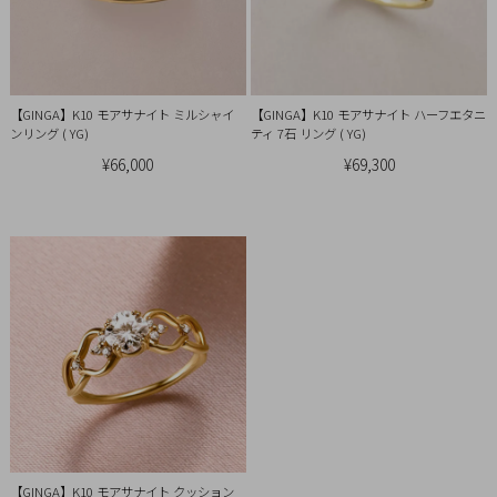
引
法
に
基
【GINGA】K10 モアサナイト ミルシャイ
【GINGA】K10 モアサナイト ハーフエタニ
づ
ンリング ( YG)
ティ 7石 リング ( YG)
く
¥66,000
¥69,300
表
示
【GINGA】K10 モアサナイト クッション