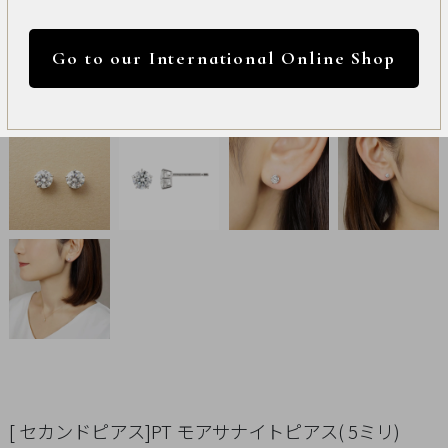
International
円 ～
円
Online
Go to our International Online Shop
Shop
カラー
Item
ALL
Necklace
リセット
Pierced
Earrings
Earrings
Charm
[ セカンドピアス]PT モアサナイトピアス( 5ミリ)