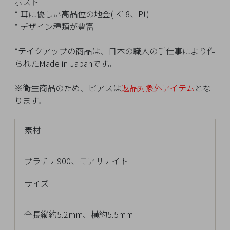
ポスト
チ
* 耳に優しい高品位の地金( K18、Pt)
ェ
* デザイン種類が豊富
ッ
ク
*テイクアップの商品は、日本の職人の手仕事により作
し
られたMade in Japanです。
た
商
※衛生商品のため、ピアスは
返品対象外アイテム
とな
品
ります。
素材
ご
プラチナ900、モアサナイト
利
用
サイズ
ガ
イ
ド
全長縦約5.2mm、横約5.5mm