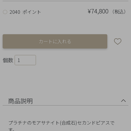
Ring
¥74,800
（税込）
○
2040 ポイント
Bracelet
Disney
Season
Other
個数
Pick
up
商品説明
プラチナのモアサナイト(合成石)セカンドピアスで
マ
す。