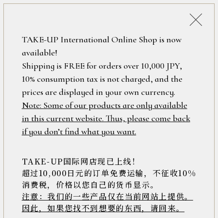
税込38,500円以上のお買い上げで
「ミニジュエリーポーチ」プレゼント！
詳細検索
TAKE-UP International Online Shop is now
ONLINE SHOP
available!
ロ
フリーワード
Shipping is FREE for orders over 10,000 JPY,
グ
10% consumption tax is not charged, and the
イ
ン
prices are displayed in your own currency.
在庫なし含む
/
Note: Some of our products are only available
新
in this current website. Thus, please come back
規
アイテム
if you don’t find what you want.
会
員
登
TAKE-UP国际网店现已上线！
素材
録
超过10,000日元的订单免费运输，不征收10%
消费税，价格以您自己的货币显示。
注意：我们的一些产品仅在当前网站上提供。
>>
因此，如果您找不到想要的东西，请回来。
価格