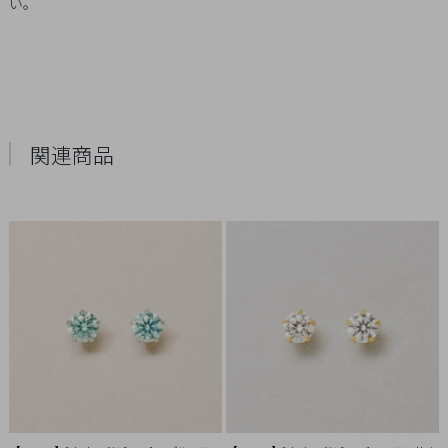
い。
概
要
プ
ラ
イ
関連商品
バ
シ
ー
ポ
リ
シ
ー
特
定
商
取