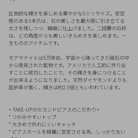
イ
ペ
圧倒的な輝きを楽しめる華やかな5ミリサイズ。安定
ー
感のある5本爪は、石の美しさを最大限に引き立てる
ジ
太さを残しつつ、繊細に仕上げました。二段腰の石枠
は、どの角度からも美しいきらめきを楽しめます。一
生もののアイテムです。
お
気
モアサナイトは5万年前、宇宙から降ってきた隕石の中
に
から発見された鉱物です。アメリカで人工的に作り出
入
すことに成功したことで、その輝きを身につけること
り
が出来るようになりました。天然ダイヤモンドよりも
ア
屈折率が高く、輝きは約2.5倍ともいわれています。
イ
テ
ム
< TAKE-UPのセカンドピアスのこだわり>
* つかみやすいトップ
* 大きめで外れにくいキャッチ
最
* ピアスホールを綺麗に安定させる為、しっかり太い
近