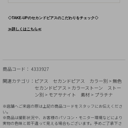
Q&A
◇TAKE-UPのセカンドピアスのこだわりをチェック◇
SHOP
LIST
≫詳しくはこちら≪
商品コード： 4333927
関連カテゴリ：
ピアス
セカンドピアス
カラー別
>
無色
セカンドピアス
>
カラーストーン
ストー
ン別
>
モアサナイト
素材
>
プラチナ
※店舗へご来店の際は上記の商品コードをスタッフにお伝えくださ
い。
※商品は撮影状況や、お客様のパソコン・モニター環境などにより
会
実物の色味と若干違って見える場合もございます。予めご了承下さ
社