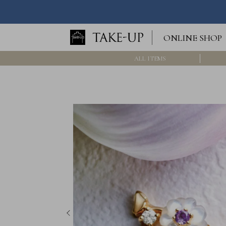
ロ
ONLINE SHOP
グ
イ
ン
ALL ITEMS
/
新
規
会
員
登
録
>>
International
Online
Shop
Item
ALL
Necklace
Pierced