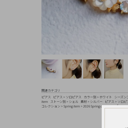
Earrings
Earrings
Charm
Ring
Bracelet
Disney
Season
Other
Pick
up
関連カテゴリ
ピアス
ピアス
>
ソロピアス
カラー別
>
ホワイト
シーズン
マ
item
ストーン別
>
シェル
素材
>
シルバー
ピアス
>
ソロピ
イ
コレクション
>
Spring item
>
2026 Spring collection 「Luce
ペ
ー
ジ