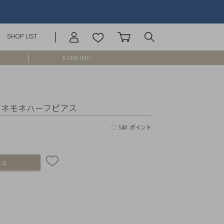
SHOP LIST
RANKING
庫なし含む
10 アネモネハーフピアス
○
540 ポイント
円 ～
円