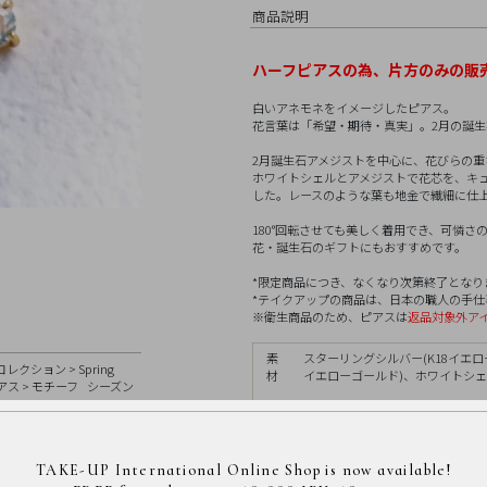
商品説明
ハーフピアスの為
、片方のみの販
白いアネモネをイメージしたピアス。
花言葉は「希望・期待・真実」。2月の誕生
2月誕生石アメジストを中心に、花びらの
ホワイトシェルとアメジストで花芯を、キ
した。レースのような葉も地金で繊細に仕
180°回転させても美しく着用でき、可憐
花・誕生石のギフトにもおすすめです。
*限定商品につき、なくなり次第終了となり
*テイクアップの商品は、日本の職人の手仕事によ
※衛生商品のため、ピアスは
返品対象外ア
素
スターリングシルバー(K18イエ
コレクション
>
Spring
材
イエローゴールド)、ホワイトシ
アス
>
モチーフ
シーズン
nt」
サ
イ
全長縦約6.0mm、横約15.0mm
ズ
TAKE-UP International Online Shop is now available!