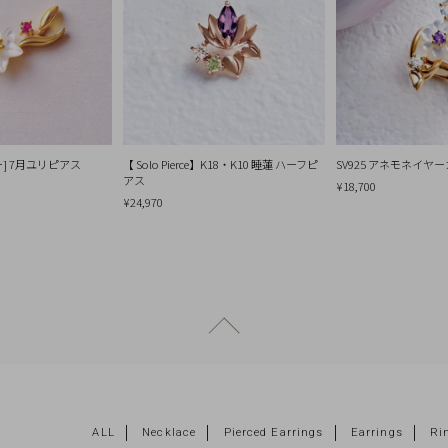
ー] 7月ユリピアス
【 Solo Pierce】K18・K10 睡蓮 ハーフピ
SV925 アネモネイヤ
アス
¥18,700
¥24,970
ページトップへ戻る
ALL
Necklace
Pierced Earrings
Earrings
Ri