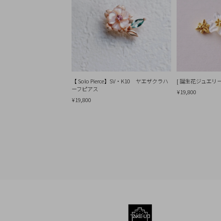
Q&A
SHOP
LIST
【 Solo Pierce】SV・K10 ヤエザクラハ
[ 誕生花ジュエリ
ーフピアス
¥19,800
¥19,800
会
社
概
要
プ
ラ
イ
バ
シ
ー
ポ
リ
シ