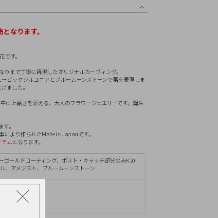
リセット
売となります。
花です。
重なりまで丁寧に再現したオリジナルカーヴィング。
ュービックジルコニアとブルームーンストーンで蕾を表現しま
上げました。
さの中に上品さを添える、大人のフラワージュエリーです。誕生
ます。
り作られたMade in Japanです。
イテム
となります。
ローゴールドコーティング、ポスト・キャッチ部分のみK10
ェル、アメジスト、ブルームーンストーン