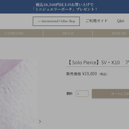
税込38,500円以上のお買い上げで
「ミニジュエリーポーチ」プレゼント！
詳細検索
ご利用ガイド
Q&A
>> International Online Shop
フリーワード
CATEGORY
PRICE
PICK UP
在
アイテム
【 Solo Pierce】SV・K
素材
¥19,800
販売価格
（税込）
価格
個数
カラー