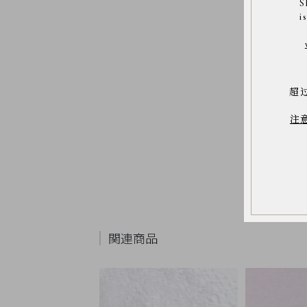
S
お
気
i
に
入
り
ア
イ
テ
ム
超
最
注
近
チ
ェ
ッ
ク
し
た
商
品
関連商品
ご
利
用
ガ
イ
ド