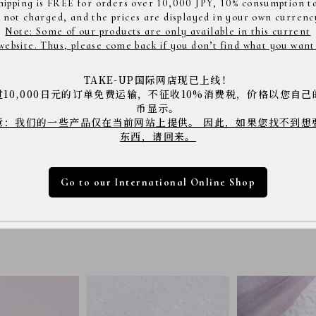
hipping is FREE for orders over 10,000 JPY, 10% consumption t
s not charged, and the prices are displayed in your own currenc
Designer's Comment
Note: Some of our products are only available in this current
デザイナー : S.H
website. Thus, please come back if you don’t find what you want
薄く繊細な花びらは春の空気をまとったよ
春のやわらかな光の中で咲くアネモネは、
TAKE-UP国际网店现已上线！
その凛とした佇まいを、耳にそっと沿うよ
过10,000日元的订单免费运输，不征收10%消费税，价格以您自己
币显示。
意：我们的一些产品仅在当前网站上提供。 因此，如果您找不到想
东西，请回来。
商品コード： 4166145
※店舗へご来店の際は上記の商品コードをスタッフに
※商品は撮影状況や、お客様のパソコン・モニター環
下さい。
Go to our International Online Shop