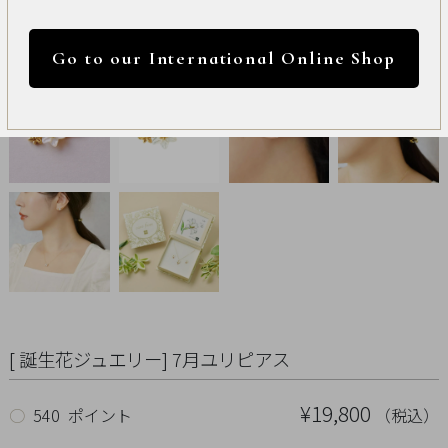
International
円 ～
円
Online
Go to our International Online Shop
Shop
カラー
Item
ALL
Necklace
リセット
Pierced
Earrings
Earrings
[ 誕生花ジュエリー] 7月ユリピアス
Charm
¥19,800
（税込）
○
540 ポイント