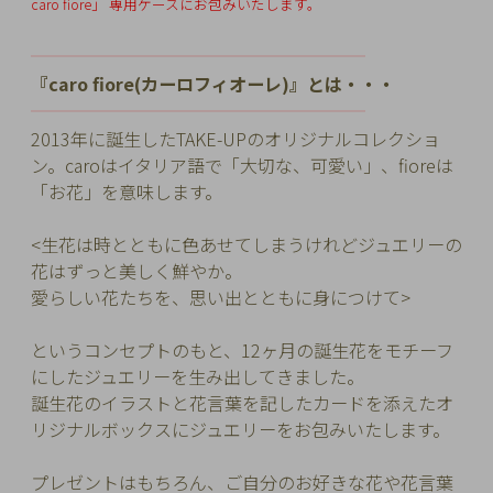
caro fiore」
専用ケースにお包みいたします。
チ
ェ
━━━━━━━━━━
━━━━━━━━━
ッ
『caro fiore(カーロフィオーレ)』とは・・・
ク
━━━━━━━━━━
━━━━━━━━━
し
2013年に誕生したTAKE-UPのオリジナルコレクショ
た
ン。
caroはイタリア語で「大切な、可愛い」、fioreは
商
「お花」を意味します。
品
<生花は時とともに色あせてしまうけれどジュエリーの
花はずっと美しく鮮やか。
愛らしい花たちを、思い出とともに身につけて>
ご
利
というコンセプトのもと、12ヶ月の誕生花をモチーフ
用
にしたジュエリーを生み出してきました。
ガ
誕生花のイラストと花言葉を記したカードを添えたオ
イ
リジナルボックスにジュエリーをお包みいたします。
ド
プレゼントはもちろん、ご自分のお好きな花や花言葉