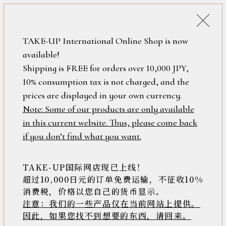
詳細検索
ONLINE SHOP
TAKE-UP International Online Shop is now
available!
ロ
フリーワード
Shipping is FREE for orders over 10,000 JPY,
グ
10% consumption tax is not charged, and the
イ
ン
prices are displayed in your own currency.
在庫なし含む
/
Note: Some of our products are only available
新
in this current website. Thus, please come back
規
アイテム
if you don’t find what you want.
会
員
登
TAKE-UP国际网店现已上线！
素材
録
超过10,000日元的订单免费运输，不征收10%
消费税，价格以您自己的货币显示。
注意：我们的一些产品仅在当前网站上提供。
>>
因此，如果您找不到想要的东西，请回来。
価格