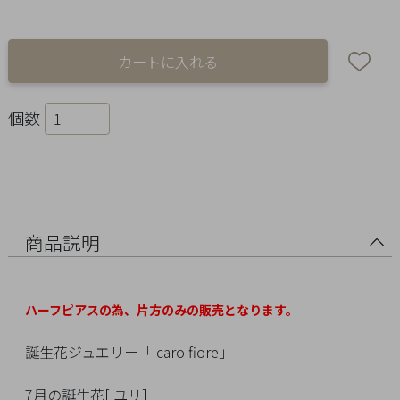
Ring
Bracelet
Disney
個数
Season
Other
Pick
商品説明
up
ハーフピアスの為、片方のみの販売となります。
誕生花ジュエリー「 caro fiore」
マ
7月の誕生花[ ユリ]