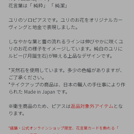
イ
花言葉は「 純粋」 「 純潔」
ペ
ー
ユリのソロピアスです。ユリのお花をオリジナルカー
ジ
ヴィングと地金で表現しました。
しなやかな葉と蕾の流れるラインは伸びやかに咲くユ
お
リのお花の様子をイメージしています。純白のユリに
気
ルビー(7月誕生石)が映える上品なデザインです。
に
入
*天然石を使用しています。多少の色幅がありますが、
り
ご了承ください。
ア
*テイクアップの商品は、日本の職人の手仕事により作
イ
られた Made in Japan です。
テ
ム
※衛生商品のため、ピアスは
返品対象外アイテム
とな
ります。
最
*店舗・公式オンラインショップ限定、花言葉カードを飾れる「
近