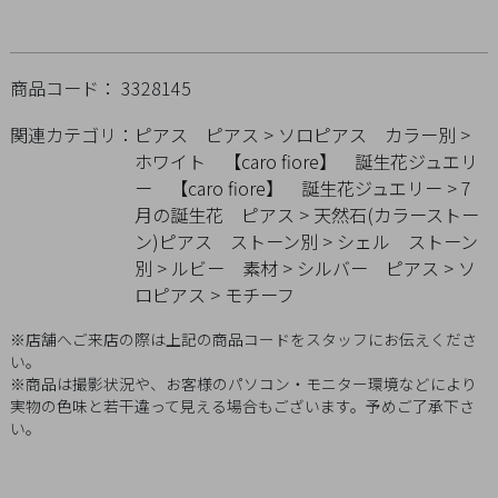
概
要
プ
商品コード： 3328145
ラ
関連カテゴリ：
ピアス
ピアス
>
ソロピアス
カラー別
>
イ
ホワイト
【caro fiore】 誕生花ジュエリ
バ
ー
【caro fiore】 誕生花ジュエリー
>
7
シ
月の誕生花
ピアス
>
天然石(カラーストー
ー
ン)ピアス
ストーン別
>
シェル
ストーン
ポ
別
>
ルビー
素材
>
シルバー
ピアス
>
ソ
リ
ロピアス
>
モチーフ
シ
※店舗へご来店の際は上記の商品コードをスタッフにお伝えくださ
ー
い。
特
※商品は撮影状況や、お客様のパソコン・モニター環境などにより
実物の色味と若干違って見える場合もございます。予めご了承下さ
定
い。
商
取