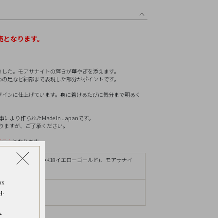
リセット
売となります。
ました。モアサナイトの輝きが華やぎを添えます。
めの足など細部まで表現した部分がポイントです。
ザインに仕上げています。身に着けるたびに気分まで明るく
り作られたMade in Japanです。
ありますが、ご了承ください。
イテム
となります。
ト、キャッチ部分のみK18イエローゴールド)、モアサナイ
ax
m
y.
.