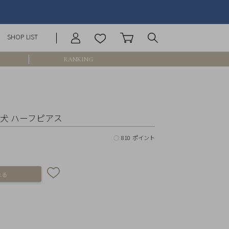
SHOP LIST
RANKING
庫なし含む
10 柴犬 ハーフピアス
○
810 ポイント
円 ～
円