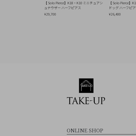
Q&A
【 Solo Pierce】K18・K10 ミニチュアシ
【 Solo Pierc
ュナウザー ハーフピアス
ドッグ ハーフピ
SHOP
¥29,700
¥26,400
LIST
会
社
概
要
プ
ラ
イ
バ
シ
ー
ポ
リ
ONLINE SHOP
シ