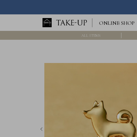
ロ
ONLINE SHOP
グ
イ
ン
ALL ITEMS
/
新
規
会
員
登
録
>>
International
Online
Shop
Item
ALL
Necklace
Pierced