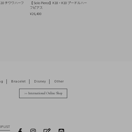
8・K10 チワワハーフ
【 Solo Pierce】K18・K10 プードルハー
フピアス
¥26,400
ng
Bracelet
Disney
Other
>> International Online Shop
P LIST
facebook
Instagram
blog
LINE