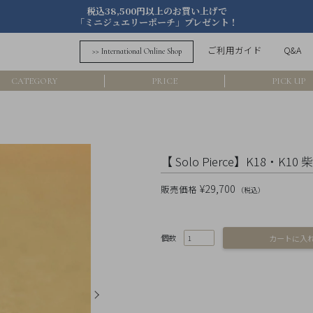
税込38,500円以上のお買い上げで
「ミニジュエリーポーチ」プレゼント！
詳細検索
ご利用ガイド
Q&A
>> International Online Shop
フリーワード
CATEGORY
PRICE
PICK UP
在
アイテム
【 Solo Pierce】K18・K
素材
¥29,700
販売価格
（税込）
価格
個数
カラー