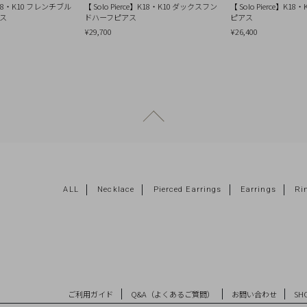
e】K18・K10 フレンチブル
【 Solo Pierce】K18・K10 ダックスフン
【 Solo Pierce】K1
アス
ドハーフピアス
ピアス
¥29,700
¥26,400
ページトップへ戻る
ALL
Necklace
Pierced Earrings
Earrings
Ri
ご利用ガイド
Q&A（よくあるご質問）
お問い合わせ
SHO