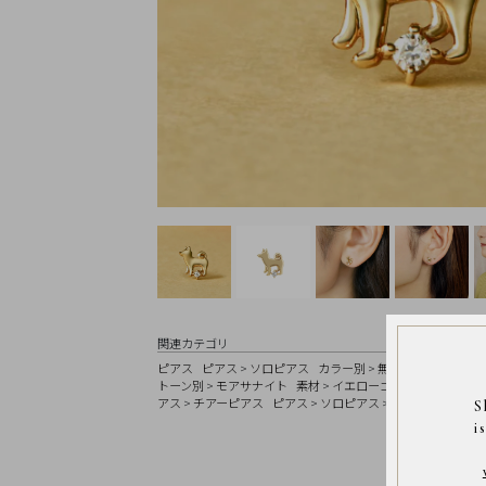
Earrings
Earrings
Charm
Ring
Bracelet
Disney
Season
Other
Pick
up
関連カテゴリ
ピアス
ピアス
>
ソロピアス
カラー別
>
無色
コレクション
マ
トーン別
>
モアサナイト
素材
>
イエローゴールド
ピアス
>
イ
アス
>
チアーピアス
ピアス
>
ソロピアス
>
モチーフ
S
ペ
ー
i
ジ