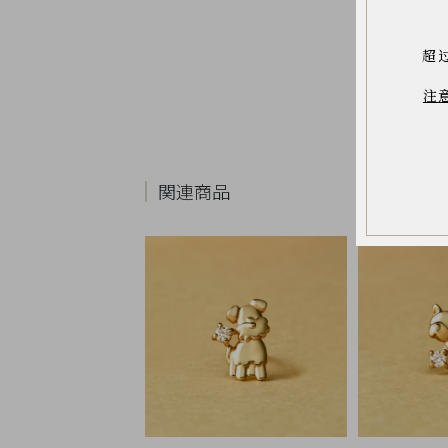
お
気
に
入
超
り
ア
イ
注
テ
ム
最
近
関連商品
チ
ェ
ッ
ク
し
た
商
品
ご
利
用
ガ
イ
ド