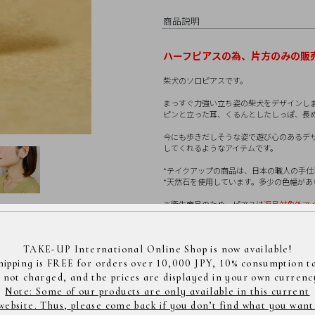
商品説明
ハーフピアスの為
、片方のみの販
柴犬のソロピアスです。
まっすぐ力強い立ち姿の柴犬をデザインし
ピンと立った耳、くるんとしたしっぽ、長
今にも歩きだしそうな姿で遊び心のあるデ
してくれるようなアイテムです。
*テイクアップの商品は、日本の職人の手仕事によ
*天然石を使用しています。多少の色幅が
※衛生商品のため、ピアスは
返品対象外ア
K10イエローゴールド(ポス
素材
別
>
アニマルモチーフ
ス
ト
TAKE-UP International Online Shop is now available!
天然石(カラーストーン)ピ
hipping is FREE for orders over 10,000 JPY, 10% consumption t
サイ
全長縦約8.5mm、横約7.5m
s not charged, and the prices are displayed in your own currenc
ズ
Note: Some of our products are only available in this current
website. Thus, please come back if you don’t find what you want