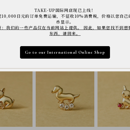
TAKE-UP国际网店现已上线！
商品コード： 4312154
过10,000日元的订单免费运输，不征收10%消费税，价格以您自己
※店舗へご来店の際は上記の商品コードをスタッフに
币显示。
※商品は撮影状況や、お客様のパソコン・モニター環
意：我们的一些产品仅在当前网站上提供。 因此，如果您找不到想
下さい。
东西，请回来。
Go to our International Online Shop