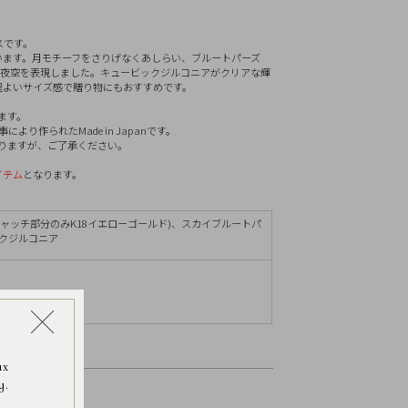
リセット
スです。
います。月モチーフをさりげなくあしらい、ブルートパーズ
石)で夜空を表現しました。キュービックジルコニアがクリアな輝
程よいサイズ感で贈り物にもおすすめです。
ます。
り作られたMade in Japanです。
ありますが、ご了承ください。
イテム
となります。
キャッチ部分のみK18イエローゴールド)、スカイブルートパ
クジルコニア
ax
y.