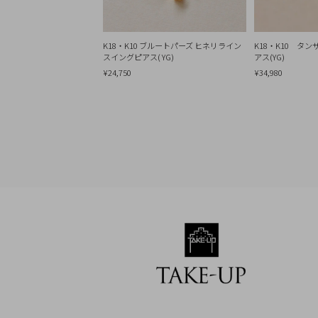
Q&A
SHOP
LIST
K18・K10 ブルートパーズ ヒネリライン
K18・K10 タ
スイングピアス( YG)
アス(YG)
¥24,750
¥34,980
会
社
概
要
プ
ラ
イ
バ
シ
ー
ポ
リ
シ