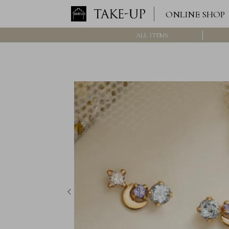
ONLINE SHOP
ALL ITEMS
ロ
グ
イ
ン
/
新
規
会
員
登
録
>>
International
Online
Shop
Item
ALL
Necklace
Pierced