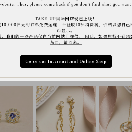
舞踏会で踊る様子をイメージして、耳たぶ
website. Thus, please come back if you don’t find what you want
プらしい遊び心が光る、耳元を華やかに彩
のもポイントです。
TAKE-UP国际网店现已上线！
过10,000日元的订单免费运输，不征收10%消费税，价格以您自己
商品コード： 3903881
币显示。
意：我们的一些产品仅在当前网站上提供。 因此，如果您找不到想
※店舗へご来店の際は上記の商品コードをスタッフに
※商品は撮影状況や、お客様のパソコン・モニター環
东西，请回来。
下さい。
Go to our International Online Shop