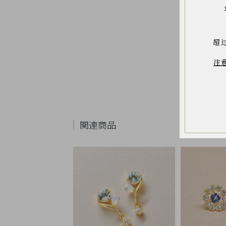
お
気
に
入
り
ア
超
イ
テ
ム
注
最
近
チ
ェ
ッ
ク
関連商品
し
た
商
品
ご
利
用
ガ
イ
ド