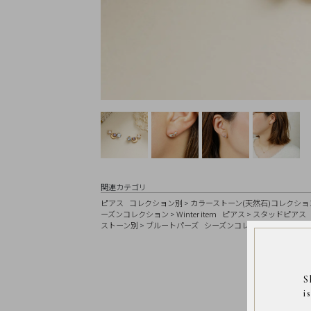
Earrings
Earrings
Charm
Ring
Bracelet
Disney
Season
Other
Pick
up
関連カテゴリ
ピアス
コレクション別
>
カラーストーン(天然石)コレクショ
ーズンコレクション
>
Winter item
ピアス
>
スタッドピアス
ストーン別
>
ブルートパーズ
シーズンコレクション
>
Winter
マ
イ
ペ
ー
S
ジ
i