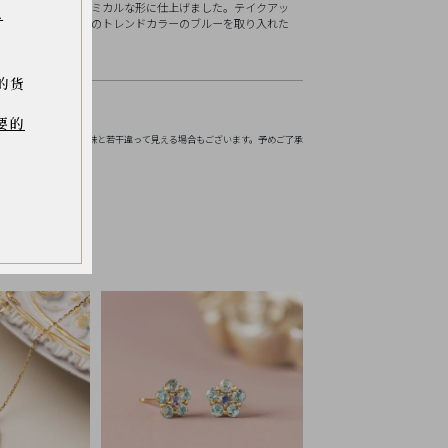
にやさしく沿うリズミカルな形に仕上げました。テイクアッ
.
るピアスです。秋冬のトレンドカラーのブルーを取り入れた
的货
要的
お伝えください。
境などにより実物の色味と若干違って見える場合もございます。予めご了承