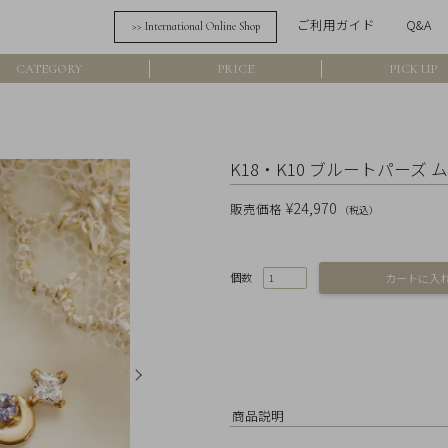
ご利用ガイド
Q&A
>> International Online Shop
詳細検索
CATEGORY
PRICE
PICK UP
フリーワード
在
K18・K10 ブルートパーズ
アイテム
¥24,970
販売価格
（税込）
素材
個数
価格
カラー
商品説明