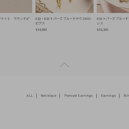
ンザナイト ラウンドピ
K18・K10 トパーズ ブルードナウ 2WAY
K10 トパーズ ブルード
ピアス
レス
¥34,980
¥36,300
ページトップへ戻る
ALL
Necklace
Pierced Earrings
Earrings
Ri