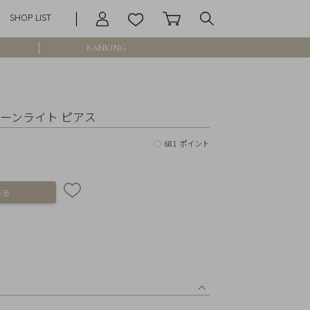
SHOP LIST
RANKING
庫なし含む
 ムーンライト ピアス
○
681 ポイント
円 ～
円