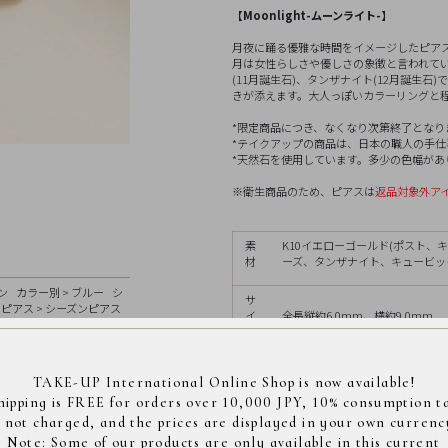
【Moonlight-ムーンライト-】
月夜に踊る優雅な時間をイメージしたピア
月は女性らしさや優しさの象徴と言われて
(11月誕生石)、タンザナイト(12月誕生
きが添えます。大人っぽいカラーリングと
*限定商品につき、なくなり次第終了となり
*テイクアップの商品は、日本の職人の手仕事によ
*天然石を使用しています。多少の色幅が
※衛生商品のため、ピアスは
返品
対象外ア
素
K10イエローゴールド(ポスト、
材
ーズ、タンザナイト、キュービッ
ン
カラー別
>
ブルー
シ
サ
ピアス
>
シーズンピアス
イ
全長縦約6.0mm、横約9.0mm
 item
>
Waltz
ズ
TAKE-UP International Online Shop is now available!
Designer's Comment
hipping is FREE for orders over 10,000 JPY, 10% consumption t
s not charged, and the prices are displayed in your own currenc
デザイナー : Y.O
Note: Some of our products are only available in this current