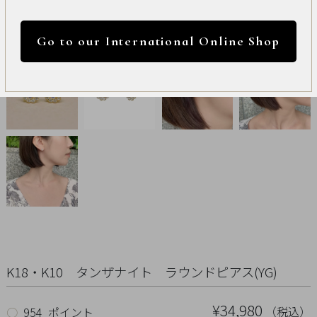
International
円 ～
円
Online
Go to our International Online Shop
Shop
カラー
Item
ALL
Necklace
リセット
Pierced
Earrings
Earrings
K18・K10 タンザナイト ラウンドピアス(YG)
Charm
¥34,980
（税込）
○
954 ポイント