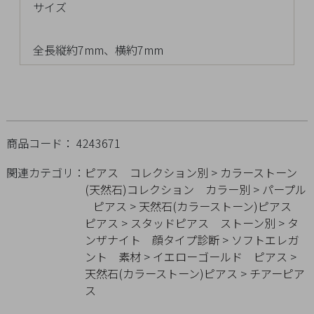
サイズ
チ
ェ
ッ
全長縦約7mm、横約7mm
ク
し
た
商
品
商品コード： 4243671
関連カテゴリ：
ピアス
コレクション別
>
カラーストーン
(天然石)コレクション
カラー別
>
パープル
ご
ピアス
>
天然石(カラーストーン)ピアス
利
ピアス
>
スタッドピアス
ストーン別
>
タ
用
ンザナイト
顔タイプ診断
>
ソフトエレガ
ガ
ント
素材
>
イエローゴールド
ピアス
>
イ
天然石(カラーストーン)ピアス
>
チアーピア
ド
ス