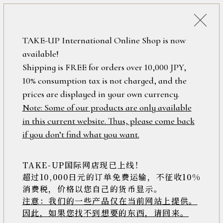
詳細検索
ONLINE SHOP
TAKE-UP International Online Shop is now
available!
ロ
フリーワード
Shipping is FREE for orders over 10,000 JPY,
グ
10% consumption tax is not charged, and the
イ
ン
prices are displayed in your own currency.
在庫なし含む
/
Note: Some of our products are only available
新
in this current website. Thus, please come back
規
アイテム
if you don’t find what you want.
会
員
登
TAKE-UP国际网店现已上线！
素材
録
超过10,000日元的订单免费运输，不征收10%
消费税，价格以您自己的货币显示。
注意：我们的一些产品仅在当前网站上提供。
>>
因此，如果您找不到想要的东西，请回来。
価格