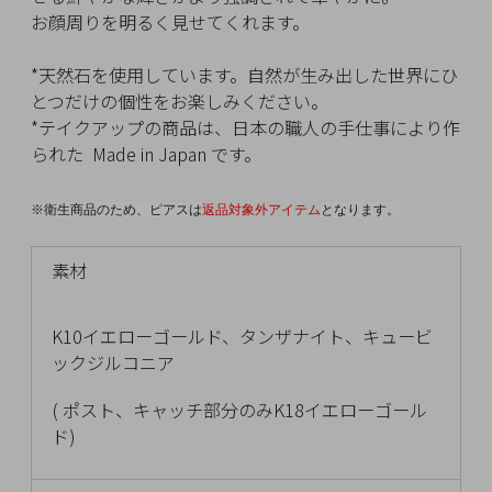
イ
お顔周りを明るく見せてくれます。
ペ
ー
*天然石を使用しています。自然が生み出した世界にひ
ジ
とつだけの個性をお楽しみください。
*テイクアップの商品は、日本の職人の手仕事により作
られた Made in Japan です。
お
気
※衛生商品のため、ピアスは
返品対象外アイテム
となります。
に
入
素材
り
ア
イ
K10イエローゴールド、タンザナイト、キュービ
テ
ックジルコニア
ム
( ポスト、キャッチ部分のみK18イエローゴール
ド)
最
近