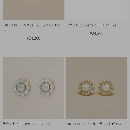
概
要
プ
K18・K10 インカローズ ラウンドピア
ラウンドピアス(YGブルートパーズ)
ラ
ス
¥24,200
イ
¥24,200
バ
シ
ー
ポ
リ
シ
ー
特
定
商
取
ラウンドピアス(WGアクアマリン)
K18・K10 オパール ラウンドピアス