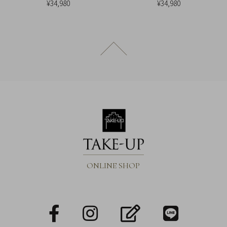
引
¥34,980
¥34,980
法
に
基
ページトップへ戻る
づ
く
表
示
ONLINE SHOP
facebook
Instagram
blog
LINE