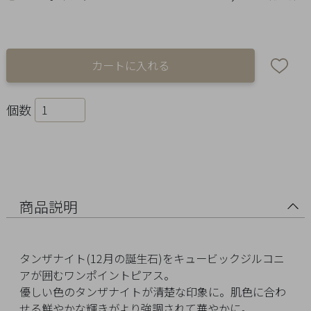
Ring
Bracelet
Disney
Season
個数
Other
Pick
up
商品説明
タンザナイト(12月の誕生石)をキュービックジルコニ
アが囲むワンポイントピアス。
優しい色のタンザナイトが清楚な印象に。肌色に合わ
マ
せる鮮やかな輝きがより強調されて華やかに。