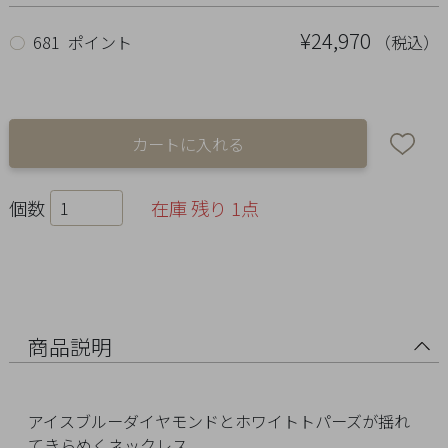
Ring
¥24,970
（税込）
○
681 ポイント
Bracelet
Disney
Season
Other
個数
在庫 残り 1点
Pick
up
商品説明
アイスブルーダイヤモンドとホワイトトパーズが揺れ
マ
てきらめくネックレス。