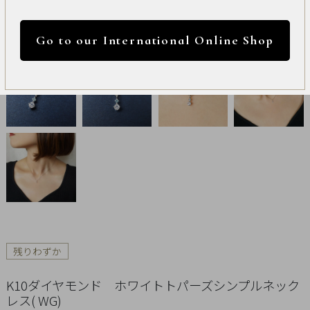
International
円 ～
円
Online
Go to our International Online Shop
Shop
カラー
Item
ALL
Necklace
リセット
Pierced
Earrings
Earrings
残りわずか
Charm
K10ダイヤモンド ホワイトトパーズシンプルネック
レス( WG)