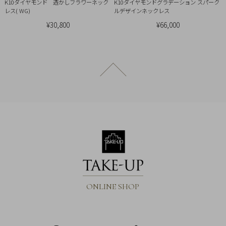
引
K10ダイヤモンド 透かしフラワーネック
K10ダイヤモンドグラデーション スパーク
レス( WG)
ルデザインネックレス
法
¥30,800
¥66,000
に
基
づ
く
ページトップへ戻る
表
示
ONLINE SHOP