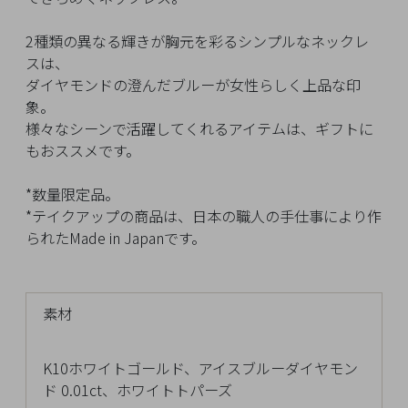
イ
ペ
2種類の異なる輝きが胸元を彩るシンプルなネックレ
ー
スは、
ジ
ダイヤモンドの澄んだブルーが女性らしく上品な印
象。
様々なシーンで活躍してくれるアイテムは、ギフトに
お
もおススメです。
気
に
*数量限定品。
入
*テイクアップの商品は、日本の職人の手仕事により作
り
られたMade in Japanです。
ア
イ
テ
ム
素材
K10ホワイトゴールド、アイスブルーダイヤモン
最
ド 0.01ct、ホワイトトパーズ
近