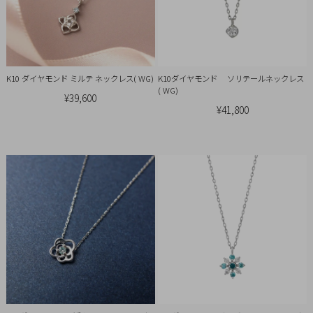
概
要
プ
ラ
K10 ダイヤモンド ミルテ ネックレス( WG)
K10ダイヤモンド ソリテールネックレス
イ
( WG)
¥39,600
バ
¥41,800
シ
ー
ポ
リ
シ
ー
特
定
商
取