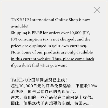
詳細検索
ONLINE SHOP
TAKE-UP International Online Shop is now
available!
ロ
フリーワード
Shipping is FREE for orders over 10,000 JPY,
グ
10% consumption tax is not charged, and the
イ
ン
prices are displayed in your own currency.
在庫なし含む
/
Note: Some of our products are only available
新
in this current website. Thus, please come back
規
アイテム
if you don’t find what you want.
会
員
登
TAKE-UP国际网店现已上线！
素材
録
超过10,000日元的订单免费运输，不征收10%
消费税，价格以您自己的货币显示。
注意：我们的一些产品仅在当前网站上提供。
>>
因此，如果您找不到想要的东西，请回来。
価格