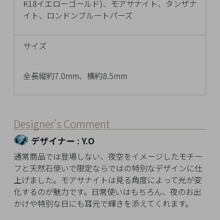
K18イエローゴールド)、モアサナイト、タンザナ
Q&A
イト、ロンドンブルートパーズ
SHOP
LIST
サイズ
全長縦約7.0mm、横約8.5mm
Designer's Comment
デザイナー : Y.O
通常商品では登場しない、夜空をイメージしたモチー
フと天然石使いで限定ならではの特別なデザインに仕
上げました。モアサナイトは見る角度によって光が変
化するのが魅力です。日常使いはもちろん、夜のお出
かけや特別な日にも耳元で輝きを添えてくれます。
会
社