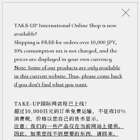
詳細検索
ONLINE SHOP
TAKE-UP International Online Shop is now
available!
ロ
フリーワード
Shipping is FREE for orders over 10,000 JPY,
グ
10% consumption tax is not charged, and the
イ
ン
prices are displayed in your own currency.
在庫なし含む
/
Note: Some of our products are only available
新
in this current website. Thus, please come back
規
アイテム
if you don’t find what you want.
会
員
登
TAKE-UP国际网店现已上线！
素材
録
超过10,000日元的订单免费运输，不征收10%
消费税，价格以您自己的货币显示。
注意：我们的一些产品仅在当前网站上提供。
>>
因此，如果您找不到想要的东西，请回来。
価格