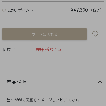
Ring
¥47,300
（税込）
○
1290 ポイント
Bracelet
Disney
Season
Other
個数
在庫 残り 1点
Pick
up
商品説明
星々が輝く夜空をイメージしたピアスです。
マ