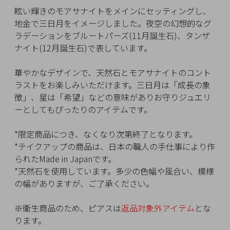
イ
眩い輝きのモアサナイトをメインにセッティングし、
ペ
地金で三日月をイメージしました。夜空の幻想的なグ
ー
ラデーションをブルートパーズ(11月誕生石)、タンザ
ジ
ナイト(12月誕生石)で表しています。
華やかなデザインで、天然石とモアサナイトのコント
お
ラストをお楽しみいただけます。三日月は「成長の象
気
徴」、星は「希望」などの意味がありお守りジュエリ
に
ーとしてもぴったりのアイテムです。
入
り
*限定商品につき、なくなり次第終了となります。
ア
*テイクアップの商品は、日本の職人の手仕事により作
イ
られたMade in Japanです。
テ
*天然石を使用しています。多少の色幅や風合い、模様
ム
の幅がありますが、ご了承ください。
※衛生商品のため、ピアスは
返品対象外アイテム
とな
最
ります。
近