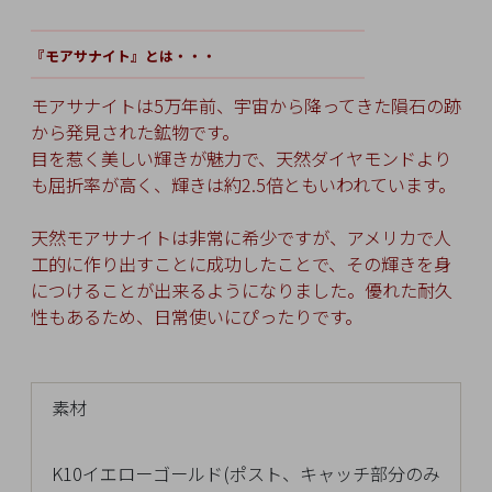
チ
━━━━━━━━━━
━━━━━━━━━
ェ
『モアサナイト』とは・・・
ッ
━━━━━━━━━━
━━━━━━━━━
ク
モアサナイトは5万年前、宇宙から降ってきた隕石の跡
し
から発見された鉱物です。
た
目を惹く美しい輝きが魅力で、天然ダイヤモンドより
商
も屈折率が高く、輝きは約2.5倍ともいわれています。
品
天然モアサナイトは非常に希少ですが、アメリカで人
工的に作り出すことに成功したことで、その輝きを身
につけることが出来るようになりました。優れた耐久
性もあるため、日常使いにぴったりです。
ご
利
用
ガ
素材
イ
ド
K10イエローゴールド(ポスト、キャッチ部分のみ