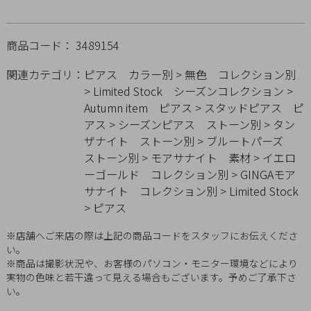
概
要
商品コード： 3489154
プ
ラ
関連カテゴリ：
ピアス
カラー別
>
無色
コレクション別
イ
>
Limited Stock
シーズンコレクション
>
Autumn item
ピアス
>
スタッドピアス
ピ
バ
アス
>
シーズンピアス
ストーン別
>
タン
シ
ザナイト
ストーン別
>
ブルートパーズ
ー
ストーン別
>
モアサナイト
素材
>
イエロ
ポ
ーゴールド
コレクション別
>
GINGAモア
リ
サナイト
コレクション別
>
Limited Stock
シ
>
ピアス
ー
※店舗へご来店の際は上記の商品コードをスタッフにお伝えくださ
特
い。
定
※商品は撮影状況や、お客様のパソコン・モニター環境などにより
商
実物の色味と若干違って見える場合もございます。予めご了承下さ
い。
取