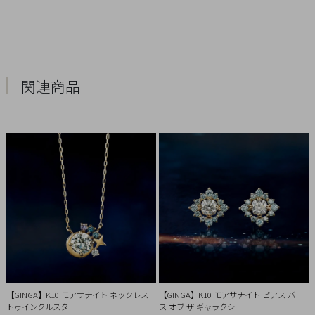
引
法
に
基
づ
関連商品
く
表
示
【GINGA】K10 モアサナイト ネックレス
【GINGA】K10 モアサナイト ピアス バー
トゥインクルスター
ス オブ ザ ギャラクシー