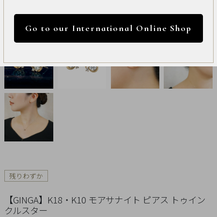
International
円 ～
円
Online
Go to our International Online Shop
Shop
カラー
Item
ALL
Necklace
リセット
Pierced
Earrings
Earrings
残りわずか
Charm
【GINGA】K18・K10 モアサナイト ピアス トゥイン
クルスター