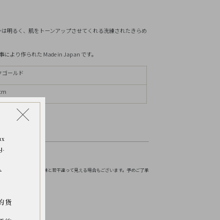
リセット
ンは明るく、肌をトーンアップさせてくれる洗練されたきらめ
作られた Made in Japan です。
ンクゴールド
cm
ax
y.
お伝えください。
.
境などにより実物の色味と若干違って見える場合もございます。予めご了承
的货