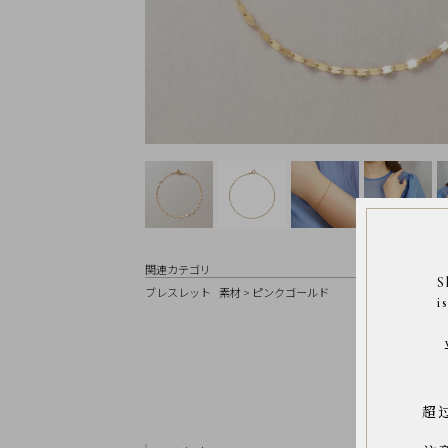
Earrings
Earrings
Charm
Ring
Bracelet
Disney
Season
Other
Pick
up
関連カテゴリ
S
ブレスレット
素材
>
ピンクゴールド
i
マ
イ
ペ
ー
ジ
超