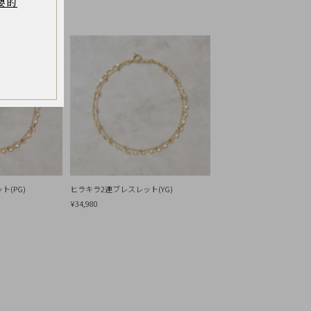
要的
(PG)
ヒラキラ2連ブレスレット(YG)
¥34,980