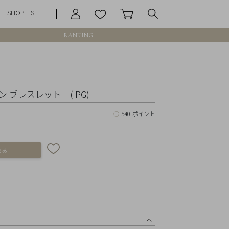
SHOP LIST
RANKING
庫なし含む
 ブレスレット ( PG)
○
540 ポイント
円 ～
円