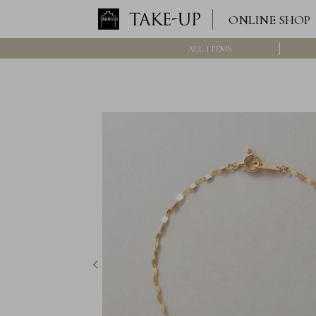
ONLINE SHOP
ALL ITEMS
ロ
グ
イ
ン
/
新
規
会
員
登
録
>>
International
Online
Shop
Item
ALL
Necklace
Pierced