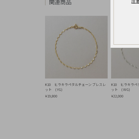
注
関連商品
お
気
に
入
り
ア
イ
テ
ム
最
近
チ
ェ
ッ
ク
し
た
K10 ヒラキラペタルチェーン ブレスレ
K10 ヒラキラペ
商
ット ( YG)
ット ( WG)
品
¥19,800
¥22,000
ご
利
用
ガ
イ
ド