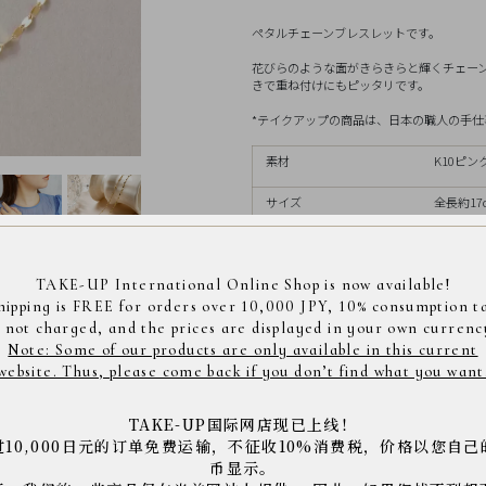
ペタルチェーンブレスレットです。
花びらのような面がきらきらと輝くチェー
きで重ね付けにもピッタリです。
*テイクアップの商品は、日本の職人の手仕事により
素材
K10ピ
サイズ
全長約17
TAKE-UP International Online Shop is now available!
hipping is FREE for orders over 10,000 JPY, 10% consumption t
s not charged, and the prices are displayed in your own currenc
商品コード： 0147477
Note: Some of our products are only available in this current
※店舗へご来店の際は上記の商品コードをスタッフに
website. Thus, please come back if you don’t find what you want
※商品は撮影状況や、お客様のパソコン・モニター環
下さい。
TAKE-UP国际网店现已上线！
过10,000日元的订单免费运输，不征收10%消费税，价格以您自己
币显示。