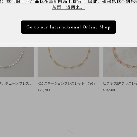
意：我们的一些产品仅在当前网站上提供。 因此，如果您找不到想
东西，请回来。
Go to our International Online Shop
タルチェーン ブレスレ
K10 ステーションブレスレット ( YG)
ヒラキラ2連ブレスレット
¥29,700
¥34,980
ページトップへ戻る