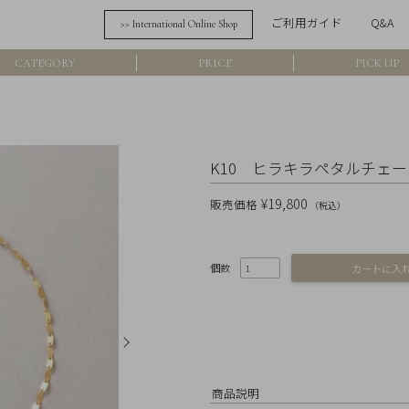
ご利用ガイド
Q&A
>> International Online Shop
詳細検索
CATEGORY
PRICE
PICK UP
フリーワード
在
アイテム
K10 ヒラキラペタルチェーン
¥19,800
販売価格
（税込）
素材
個数
価格
カラー
商品説明