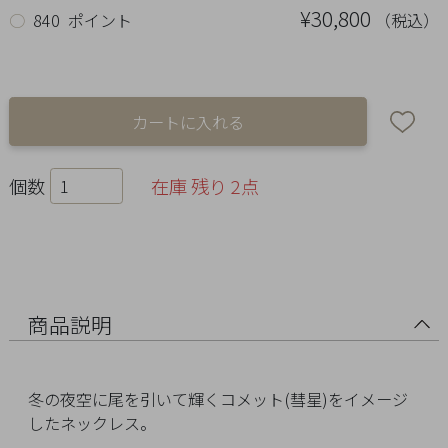
Ring
¥30,800
（税込）
○
840 ポイント
Bracelet
Disney
Season
個数
在庫 残り 2点
Other
Pick
up
商品説明
冬の夜空に尾を引いて輝くコメット(彗星)をイメージ
したネックレス。
マ