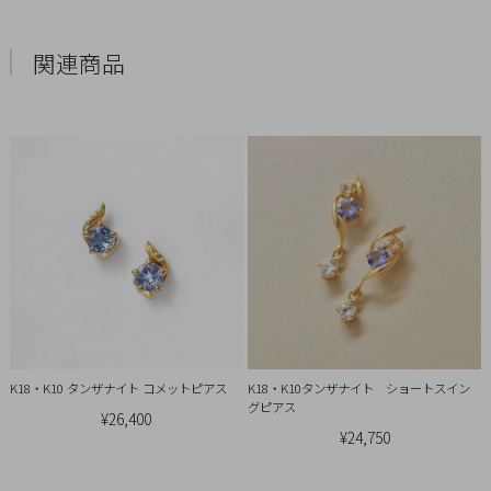
概
要
関連商品
プ
ラ
イ
バ
シ
ー
ポ
リ
シ
ー
特
K18・K10 タンザナイト コメットピアス
K18・K10タンザナイト ショートスイン
定
グピアス
¥26,400
商
¥24,750
取