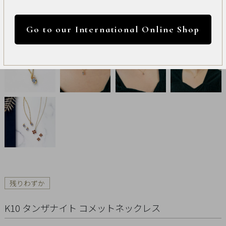
International
円 ～
円
Online
Go to our International Online Shop
Shop
カラー
Item
ALL
Necklace
リセット
Pierced
Earrings
Earrings
残りわずか
Charm
K10 タンザナイト コメットネックレス