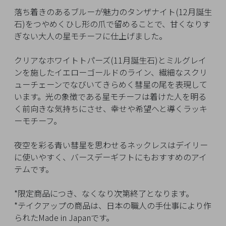
イ
落ち着きのあるブルーが魅力のタンザナイト(12月誕生
ペ
石)をつやめくひし形の爪で留めることで、甘くなりす
ー
ぎない大人の星モチーフに仕上げました。
ジ
クリアなホワイトトパーズ(11月誕生石)とミルグレイ
ンを施したイエローゴールドのライン、繊細なスクリ
お
ューチェーンでなびいてきらめく彗星の尾を表現して
気
います。光の象徴である星モチーフは着けた人を明る
に
く前向きな気持ちにさせ、幸せや希望へと導くラッキ
入
ーモチーフ。
り
ア
夜空を彩る青い彗星を思わせるネックレスはデイリー
イ
に使いやすく、バースデーギフトにもおすすめのアイ
テ
テムです。
ム
*限定商品につき、なくなり次第終了となります。
*テイクアップの商品は、日本の職人の手仕事により作
最
られたMade in Japanです。
近