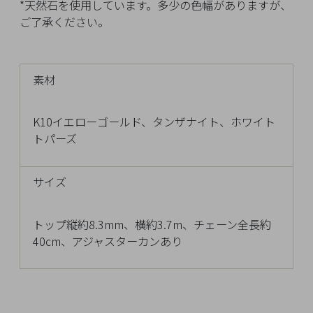
*天然石を使用しています。多少の色幅がありますが、
チ
ご了承ください。
ェ
ッ
ク
し
素材
た
商
K10イエローゴールド、タンザナイト、ホワイト
品
トパーズ
サイズ
ご
利
トップ縦約8.3mm、横約3.7m、チェーン全長約
用
40cm、アジャスターカンあり
ガ
イ
ド