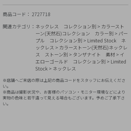
Q&A
商品コード： 2727718
SHOP
関連カテゴリ：
ネックレス
コレクション別
>
カラースト
LIST
ーン(天然石)コレクション
カラー別
>
パー
プル
コレクション別
>
Limited Stock
ネ
ックレス
>
カラーストーン(天然石)ネックレ
ス
ストーン別
>
タンザナイト
素材
>
イ
エローゴールド
コレクション別
>
Limited
Stock
>
ネックレス
※店舗へご来店の際は上記の商品コードをスタッフにお伝えくださ
い。
※商品は撮影状況や、お客様のパソコン・モニター環境などにより
実物の色味と若干違って見える場合もございます。予めご了承下さ
い。
会
社