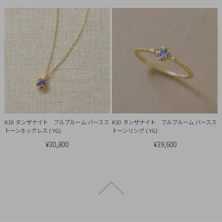
引
法
に
基
づ
く
表
示
K10 タンザナイト フルブルーム バースス
K10 タンザナイト フルブルーム バースス
トーンネックレス ( YG)
トーンリング ( YG)
¥30,800
¥39,600
ページトップへ戻る