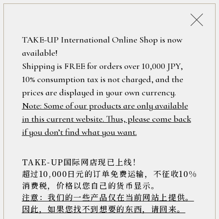
詳細検索
ONLINE SHOP
TAKE-UP International Online Shop is now
available!
ロ
フリーワード
Shipping is FREE for orders over 10,000 JPY,
グ
10% consumption tax is not charged, and the
イ
ン
prices are displayed in your own currency.
在庫なし含む
/
Note: Some of our products are only available
新
in this current website. Thus, please come back
規
アイテム
if you don’t find what you want.
会
員
登
TAKE-UP国际网店现已上线！
素材
録
超过10,000日元的订单免费运输，不征收10%
消费税，价格以您自己的货币显示。
注意：我们的一些产品仅在当前网站上提供。
>>
因此，如果您找不到想要的东西，请回来。
価格