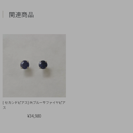
概
関連商品
要
プ
ラ
イ
バ
シ
ー
ポ
リ
シ
ー
特
[ セカンドピアス] Ptブルーサファイヤピア
ス
定
¥34,980
商
取