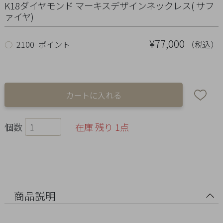
Ring
K18ダイヤモンド マーキスデザインネックレス( サフ
ァイヤ)
Bracelet
¥77,000
（税込）
○
2100 ポイント
Disney
Season
Other
個数
在庫 残り 1点
Pick
up
商品説明
マ