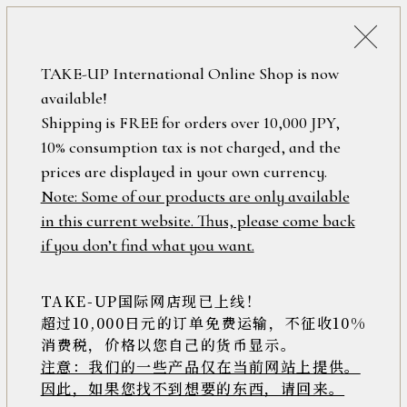
税込38,500円以上のお買い上げで
「ミニジュエリーポーチ」プレゼント！
詳細検索
TAKE-UP International Online Shop is now
ONLINE SHOP
available!
ロ
フリーワード
Shipping is FREE for orders over 10,000 JPY,
グ
10% consumption tax is not charged, and the
イ
ン
prices are displayed in your own currency.
在庫なし含む
/
Note: Some of our products are only available
新
in this current website. Thus, please come back
規
アイテム
if you don’t find what you want.
会
員
登
TAKE-UP国际网店现已上线！
素材
録
超过10,000日元的订单免费运输，不征收10%
消费税，价格以您自己的货币显示。
注意：我们的一些产品仅在当前网站上提供。
>>
因此，如果您找不到想要的东西，请回来。
価格