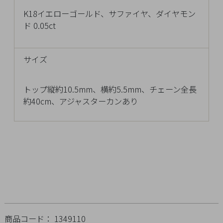
チ
K18イエローゴールド、サファイヤ、ダイヤモン
ェ
ド 0.05ct
ッ
ク
し
サイズ
た
商
トップ縦約10.5mm、横約5.5mm、チェーン全長
品
約40cm、アジャスターカンあり
ご
利
用
ガ
イ
ド
商品コード： 1349110