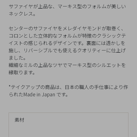
イ
サファイヤが上品な、マーキス型のフォルムが美しい
ペ
ネックレス。
ー
ジ
センターのサファイヤをメレダイヤモンドが取巻く、
コロンとした立体的なフォルムが特徴のクラシックテ
イストの感じられるデザインです。裏面には透かしを
お
施し、リバーシブルでも使えるクオリティーに仕上げ
気
ました。
に
繊細なミルの上品なツヤでマーキス型のシルエットを
入
縁取ります。
り
ア
*テイクアップの商品は、日本の職人の手仕事により作
イ
られたMade in Japan です。
テ
ム
素材
最
近