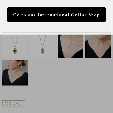
International
円 ～
円
Online
Go to our International Online Shop
Shop
カラー
Item
ALL
Necklace
リセット
Pierced
Earrings
Earrings
Charm
残りわずか