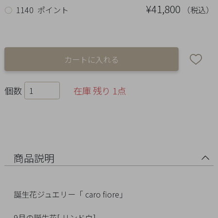
Ring
¥41,800
（税込）
○
1140 ポイント
Bracelet
Disney
Season
個数
在庫 残り 1点
Other
Pick
up
商品説明
誕生花ジュエリー「 caro fiore」
マ
9月の誕生花[ リンドウ]