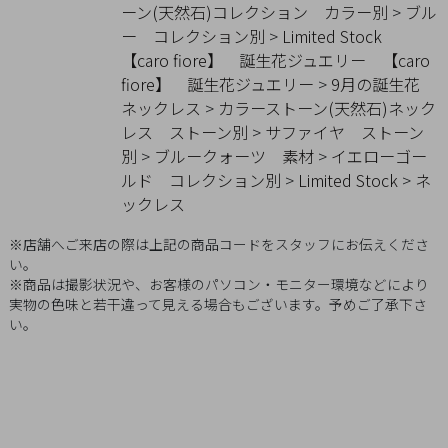
ーン(天然石)コレクション
カラー別
>
ブル
概
ー
コレクション別
>
Limited Stock
要
【caro fiore】 誕生花ジュエリー
【caro
プ
fiore】 誕生花ジュエリー
>
9月の誕生花
ラ
ネックレス
>
カラーストーン(天然石)ネック
イ
レス
ストーン別
>
サファイヤ
ストーン
別
>
ブルークォーツ
素材
>
イエローゴー
バ
ルド
コレクション別
>
Limited Stock
>
ネ
シ
ックレス
ー
ポ
※店舗へご来店の際は上記の商品コードをスタッフにお伝えくださ
リ
い。
※商品は撮影状況や、お客様のパソコン・モニター環境などにより
シ
実物の色味と若干違って見える場合もございます。予めご了承下さ
ー
い。
特
定
商
取