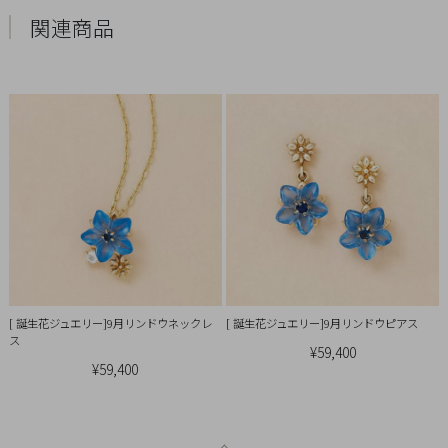
引
関連商品
法
に
基
づ
く
表
示
[ 誕生花ジュエリー]9月リンドウネックレ
[ 誕生花ジュエリー]9月リンドウピアス
ス
¥59,400
¥59,400