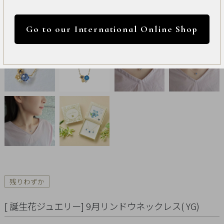
International
円 ～
円
Online
Go to our International Online Shop
Shop
カラー
Item
ALL
Necklace
リセット
Pierced
Earrings
Earrings
残りわずか
Charm
[ 誕生花ジュエリー] 9月リンドウネックレス( YG)