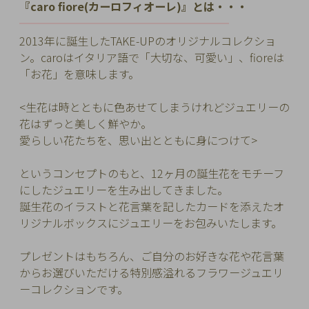
『caro fiore(カーロフィオーレ)』とは・・・
チ
━━━━━━━━━━
━━━━━━━━━
ェ
2013年に誕生したTAKE-UPのオリジナルコレクショ
ッ
ン。
caroはイタリア語で「大切な、可愛い」、fioreは
ク
「お花」を意味します。
し
た
<生花は時とともに色あせてしまうけれどジュエリーの
商
花はずっと美しく鮮やか。
品
愛らしい花たちを、思い出とともに身につけて>
というコンセプトのもと、12ヶ月の誕生花をモチーフ
にしたジュエリーを生み出してきました。
ご
誕生花のイラストと花言葉を記したカードを添えたオ
利
リジナルボックスにジュエリーをお包みいたします。
用
ガ
プレゼントはもちろん、ご自分のお好きな花や花言葉
イ
からお選びいただける特別感溢れるフラワージュエリ
ド
ーコレクションです。