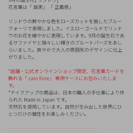
イ
花言葉は「 誠実」 「 正義感」
ペ
ー
リンドウの鮮やかな色をローズカットを施したブルー
ジ
クォーツで表現しました。イエローゴールドでリンド
ウのお花を細やかに表現しています。9月の誕生石であ
るサファイヤと瑞々しい輝きのブルートパーズをあし
お
らいました。爽やかで大人の雰囲気のデザインに仕上
気
がりました。
に
入
*店舗・公式オンラインショップ限定、花言葉カードを
り
飾れる「 caro fiore」
専用ケースにお包みいたしま
ア
す。
イ
*テイクアップの商品は、日本の職人の手仕事により作
テ
られた Made in Japan です。
ム
天然石を使用しています。自然が生み出した世界にひ
とつだけの個性をお楽しみください。
最
━━━━━━━━━━
━━━━━━━━━
近