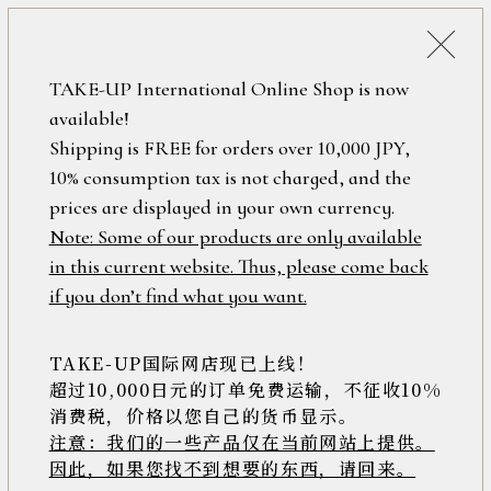
詳細検索
ONLINE SHOP
TAKE-UP International Online Shop is now
available!
ロ
フリーワード
Shipping is FREE for orders over 10,000 JPY,
グ
10% consumption tax is not charged, and the
イ
ン
prices are displayed in your own currency.
在庫なし含む
/
Note: Some of our products are only available
新
in this current website. Thus, please come back
規
アイテム
if you don’t find what you want.
会
員
登
TAKE-UP国际网店现已上线！
素材
録
超过10,000日元的订单免费运输，不征收10%
消费税，价格以您自己的货币显示。
注意：我们的一些产品仅在当前网站上提供。
>>
因此，如果您找不到想要的东西，请回来。
価格