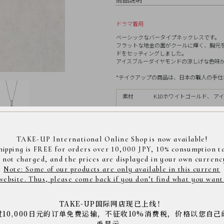
ドラマ着用
ベーシックなバータイプネックレスです。
フラットな地金の面がクールに輝く、胸元
ドをセッティングしました。
アイスブルーダイヤモンドの涼しげな色味
*テイクアップの商品は、日本の職人の手仕事によ
素材
K10ホワイトゴールド、 アイス
サイズ
トップ縦約11mm、横約2
TAKE-UP International Online Shop is now available!
ルー
コレクション別
>
hipping is FREE for orders over 10,000 JPY, 10% consumption t
ネックレス
>
ダイヤモン
s not charged, and the prices are displayed in your own currenc
>
ホワイトゴールド
コレ
商品コード： 0433929
Note: Some of our products are only available in this current
>
Limited Stock
>
ネックレ
※店舗へご来店の際は上記の商品コードをスタッフに
website. Thus, please come back if you don’t find what you want
※商品は撮影状況や、お客様のパソコン・モニター環
下さい。
TAKE-UP国际网店现已上线！
过10,000日元的订单免费运输，不征收10%消费税，价格以您自己
币显示。