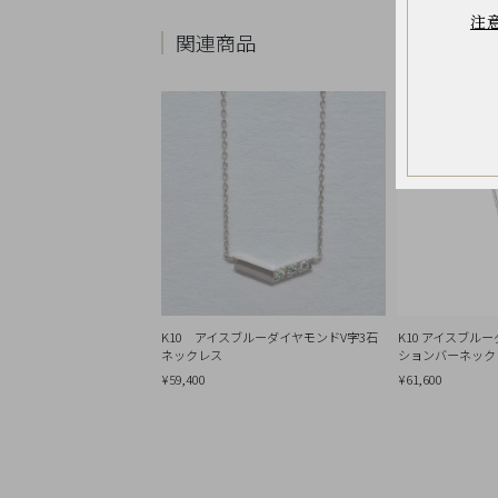
お
注
気
関連商品
に
入
り
ア
イ
テ
ム
最
近
チ
ェ
ッ
ク
し
た
商
品
K10 アイスブルーダイヤモンドV字3石
K10 アイスブル
ネックレス
ションバーネック
¥59,400
¥61,600
ご
利
用
ガ
イ
ド