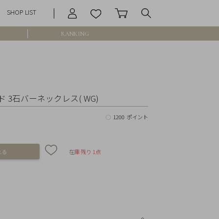
SHOP LIST
RANKING
庫なし含む
 3石バーネックレス( WG)
○
1200 ポイント
円 ～
円
在庫 残り 1点