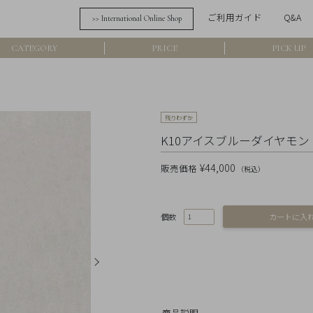
ご利用ガイド
Q&A
>> International Online Shop
詳細検索
CATEGORY
PRICE
PICK UP
フリーワード
在
残りわずか
アイテム
K10アイスブルーダイヤモンド
素材
¥44,000
販売価格
（税込）
価格
個数
カラー
商品説明