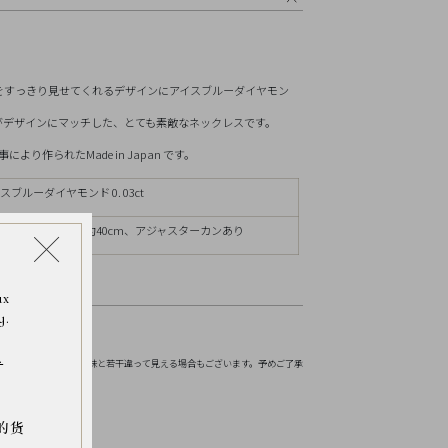
リセット
をすっきり見せてくれるデザインにアイスブルーダイヤモン
がデザインにマッチした、とても素敵なネックレスです。
り作られたMade in Japan です。
ブルーダイヤモンド 0. 03ct
mm、チェーン全長約40cm、アジャスターカンあり
ax
y.
お伝えください。
.
境などにより実物の色味と若干違って見える場合もございます。予めご了承
的货