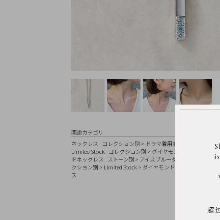
Earrings
Earrings
Charm
Ring
Bracelet
Disney
Season
Other
Pick
up
関連カテゴリ
ネックレス
コレクション別
>
ドラマ着用商品
カラー別
>
ブ
S
Limited Stock
コレクション別
>
ダイヤモンドコレクション
i
ドネックレス
ストーン別
>
アイスブルーダイヤモンド
素材
クション別
>
Limited Stock
>
ダイヤモンド
コレクション別
マ
ス
イ
ペ
ー
ジ
超