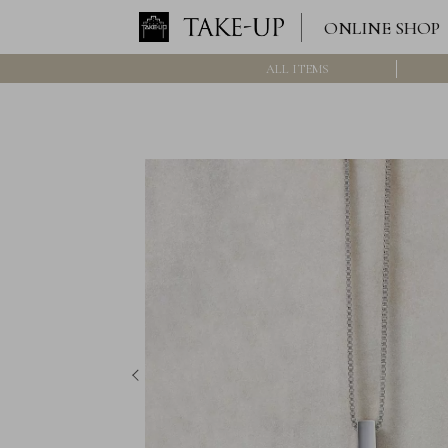
ONLINE SHOP
ALL ITEMS
ロ
グ
イ
ン
/
新
規
会
員
登
録
>>
International
Online
Shop
Item
ALL
Necklace
Pierced