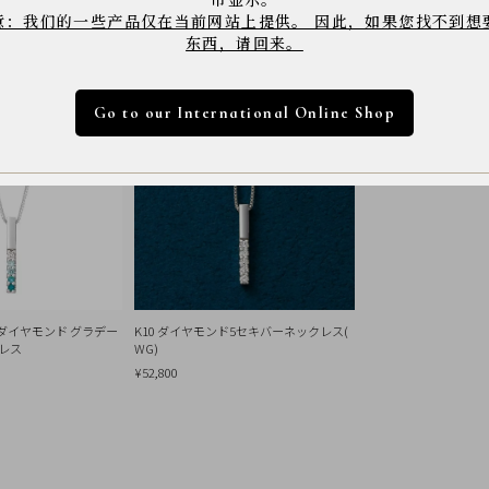
意：我们的一些产品仅在当前网站上提供。 因此，如果您找不到想
东西，请回来。
Go to our International Online Shop
ーダイヤモンド グラデー
K10 ダイヤモンド5セキバーネックレス(
レス
WG)
¥52,800