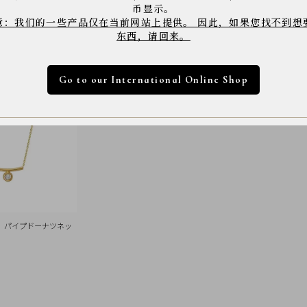
币显示。
意：我们的一些产品仅在当前网站上提供。 因此，如果您找不到想
东西，请回来。
Go to our International Online Shop
ド パイプドーナツネッ