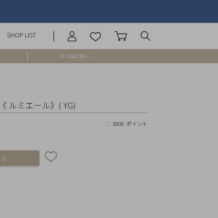
SHOP LIST
RANKING
庫なし含む
 ルミエール》( YG)
○
3000 ポイント
円 ～
円