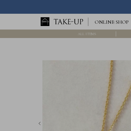
ロ
ONLINE SHOP
グ
イ
ン
ALL ITEMS
/
新
規
会
員
登
録
>>
International
Online
Shop
Item
ALL
Necklace
Pierced