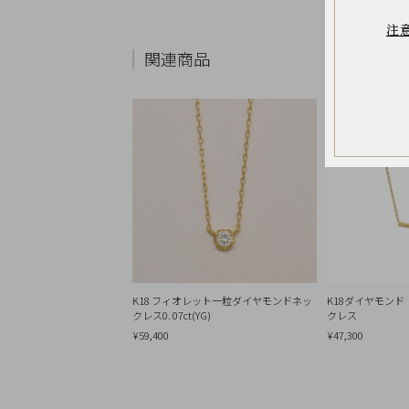
お
気
注
に
入
関連商品
り
ア
イ
テ
ム
最
近
チ
ェ
ッ
ク
し
た
商
品
K18 フィオレット一粒ダイヤモンドネッ
K18ダイヤモン
クレス0. 07ct(YG)
クレス
ご
¥59,400
¥47,300
利
用
ガ
イ
ド