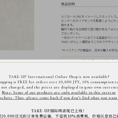
商品説明
ルミエール( 光) をイメージしたネックレス
センターのダイヤモンドを取巻くようにセ
放ちます。
胸元で転がる立体的で透け感のあるフォル
でエレガント。
一生のパートナーになりうる高品位でシン
TAKE- UPらしく細部までこだわりデザイ
*テイクアップの商品は、日本の職人の手仕事により
K18イエローゴールド、ダイヤモ
素材
トップ縦約7.9mm、横約6
サイズ
TAKE-UP International Online Shop is now available!
hipping is FREE for orders over 10,000 JPY, 10% consumption t
s not charged, and the prices are displayed in your own currenc
コレクション
ネックレス
Note: Some of our products are only available in this current
ション別
>
ダイヤモンドコ
商品コード： 3840060
website. Thus, please come back if you don’t find what you want
※店舗へご来店の際は上記の商品コードをスタッフに
※商品は撮影状況や、お客様のパソコン・モニター環
下さい。
TAKE-UP国际网店现已上线！
过10,000日元的订单免费运输，不征收10%消费税，价格以您自己