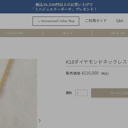
税込38,500円以上のお買い上げで
「ミニジュエリーポーチ」プレゼント！
詳細検索
ご利用ガイド
Q&A
>> International Online Shop
フリーワード
CATEGORY
PRICE
PICK UP
在
アイテム
K18ダイヤモンドネックレス《
素材
¥110,000
販売価格
（税込）
価格
個数
カラー