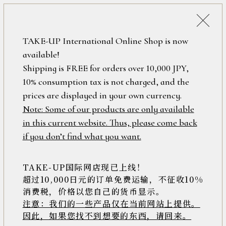
税込38,500円以上のお買い上げで
「ミニジュエリーポーチ」プレゼント！
詳細検索
TAKE-UP International Online Shop is now
ONLINE SHOP
available!
ロ
フリーワード
Shipping is FREE for orders over 10,000 JPY,
グ
10% consumption tax is not charged, and the
イ
ン
prices are displayed in your own currency.
在庫なし含む
/
Note: Some of our products are only available
新
in this current website. Thus, please come back
規
アイテム
if you don’t find what you want.
会
員
登
TAKE-UP国际网店现已上线！
素材
録
超过10,000日元的订单免费运输，不征收10%
消费税，价格以您自己的货币显示。
注意：我们的一些产品仅在当前网站上提供。
>>
因此，如果您找不到想要的东西，请回来。
価格