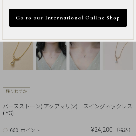
International
円 ～
円
Online
Go to our International Online Shop
Shop
カラー
Item
ALL
Necklace
リセット
Pierced
残りわずか
Earrings
バースストーン( アクアマリン) スイングネックレス
Earrings
( YG)
Charm
¥24,200
（税込）
○
660 ポイント