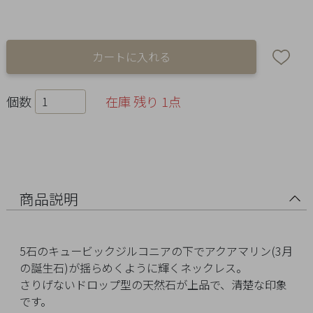
Ring
Bracelet
Disney
個数
在庫 残り 1点
Season
Other
Pick
商品説明
up
5石のキュービックジルコニアの下でアクアマリン(3月
の誕生石)が揺らめくように輝くネックレス。
さりげないドロップ型の天然石が上品で、清楚な印象
マ
です。