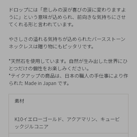
イ
ペ
ドロップには「悲しみの涙が喜びの涙に変わりますよ
ー
うに」という意味が込められ、前向きな気持ちにさせ
ジ
てくれる形と言われています。
やさしさの溢れる気持ちが込められたバースストーン
お
ネックレスは贈り物にもピッタリです。
気
に
*天然石を使用しています。自然が生み出した世界にひ
入
とつだけの個性をお楽しみください。
り
*テイクアップの商品は、日本の職人の手仕事により作
ア
られた Made in Japan です。
イ
テ
素材
ム
K10イエローゴールド、アクアマリン、キュービ
ックジルコニア
最
近