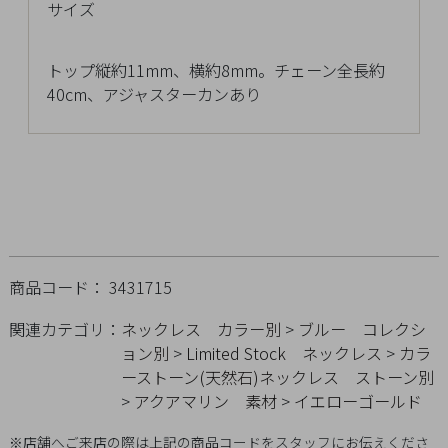
サイズ
チ
ェ
ッ
トップ縦約11mm、横約8mm。チェーン全長約
ク
40cm、アジャスターカンあり
し
た
商
品
商品コード： 3431715
ご
利
関連カテゴリ：
ネックレス
カラー別
>
ブルー
コレクシ
用
ョン別
>
Limited Stock
ネックレス
>
カラ
ガ
ーストーン(天然石)ネックレス
ストーン別
イ
>
アクアマリン
素材
>
イエローゴールド
ド
※店舗へご来店の際は上記の商品コードをスタッフにお伝えくださ