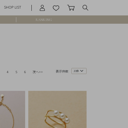
SHOP LIST
RANKING
庫なし含む
表示件数
4
5
6
次へ>>
円 ～
円