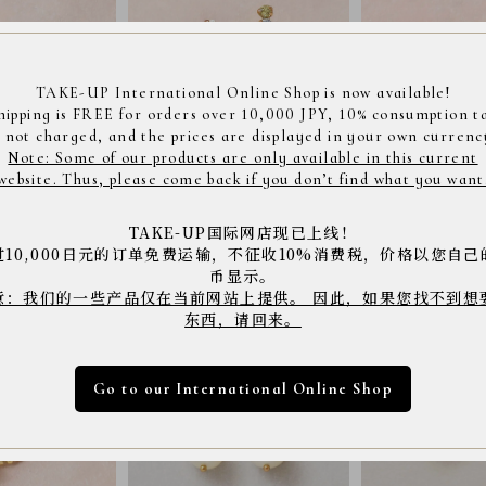
TAKE-UP International Online Shop is now available!
hipping is FREE for orders over 10,000 JPY, 10% consumption t
s not charged, and the prices are displayed in your own currenc
Note: Some of our products are only available in this current
website. Thus, please come back if you don’t find what you want
石レインボー パールピア
K18・K10 天然石レインボー パールバー
K18・K10 ダイヤモン
チカルピアス( YG)
ーピアス( YG)
TAKE-UP国际网店现已上线！
¥24,200
¥38,500
过10,000日元的订单免费运输，不征收10%消费税，价格以您自己
币显示。
意：我们的一些产品仅在当前网站上提供。 因此，如果您找不到想
东西，请回来。
Go to our International Online Shop