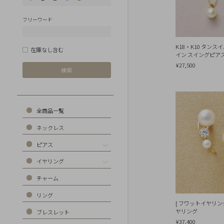
Earrings
Earrings
フリーワード
Charm
Ring
K18・K10 タン
在庫なし含む
イン スイングピアス(
Bracelet
¥27,500
Disney
Season
Other
全商品一覧
Pick
ネックレス
up
ピアス
イヤリング
マ
チャーム
イ
ペ
リング
ー
[ フワットイヤリ
ジ
ヤリング
ブレスレット
¥37,400