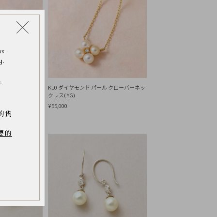
ax
y.
.
ド パール クローバ
K10 ダイヤモンド パール クローバーネッ
クレス( YG)
¥55,000
的货
要的