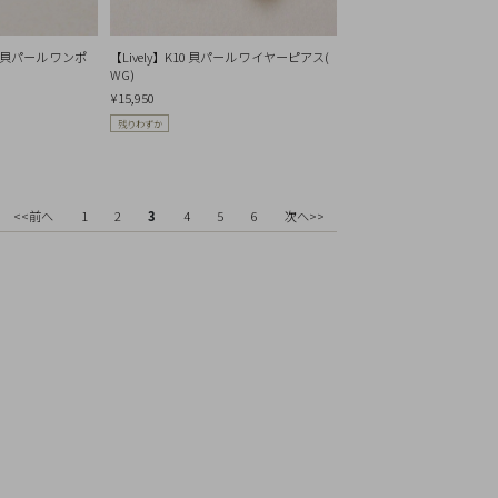
エア貝パール ワンポ
【Lively】K10 貝パール ワイヤーピアス(
WG)
¥15,950
残りわずか
<<前へ
1
2
3
4
5
6
次へ>>