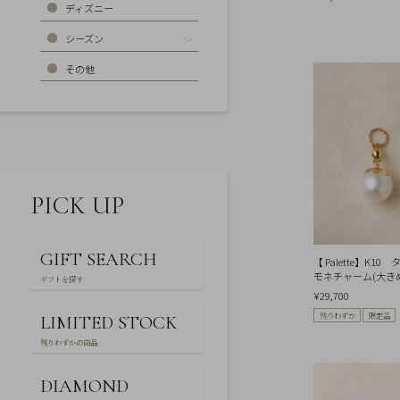
お
ディズニー
気
に
シーズン
入
り
その他
ア
イ
テ
ム
最
近
チ
ェ
ッ
PICK UP
ク
し
た
商
GIFT SEARCH
品
【 Palette】K
モネチャーム(大き
ギフトを探す
¥29,700
ご
残りわずか
限定品
LIMITED STOCK
利
用
残りわずかの商品
ガ
イ
ド
DIAMOND