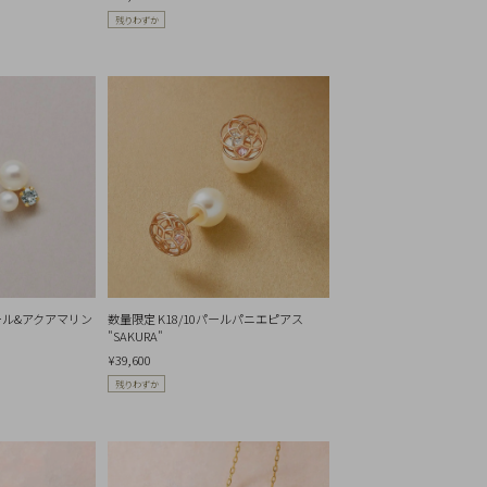
残りわずか
パール&アクアマリン
数量限定 K18/10パールパニエピアス
"SAKURA"
¥39,600
残りわずか