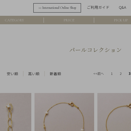
ご利用ガイド
Q&A
>> International Online Shop
詳細検索
CATEGORY
PRICE
PICK UP
フリーワード
在
パールコレクション
アイテム
素材
安い順
高い順
新着順
<<前へ
1
2
3
価格
カラー