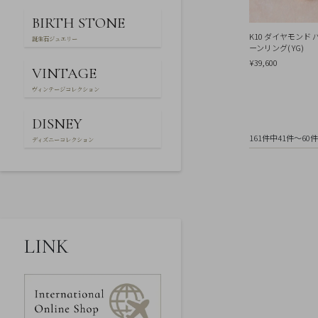
ー
特
BIRTH STONE
定
K10 ダイヤモンド
商
誕生石ジュエリー
ーンリング( YG)
取
引
¥39,600
VINTAGE
法
に
ヴィンテージコレクション
基
づ
く
DISNEY
表
161件中41件～60
ディズニーコレクション
示
LINK